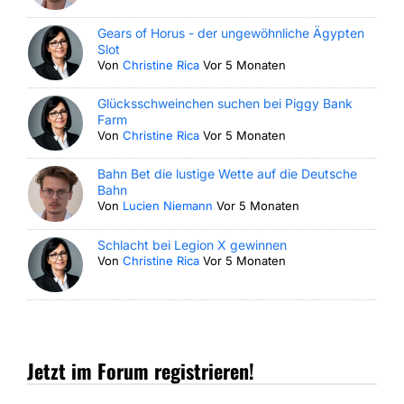
Gears of Horus - der ungewöhnliche Ägypten
Slot
Von
Christine Rica
Vor 5 Monaten
Glücksschweinchen suchen bei Piggy Bank
Farm
Von
Christine Rica
Vor 5 Monaten
Bahn Bet die lustige Wette auf die Deutsche
Bahn
Von
Lucien Niemann
Vor 5 Monaten
Schlacht bei Legion X gewinnen
Von
Christine Rica
Vor 5 Monaten
Jetzt im Forum registrieren!