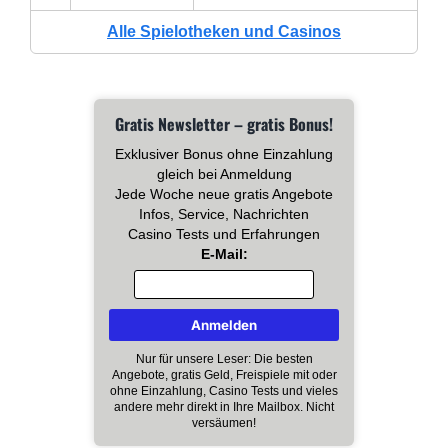
Alle Spielotheken und Casinos
Gratis Newsletter – gratis Bonus!
Exklusiver Bonus ohne Einzahlung
gleich bei Anmeldung
Jede Woche neue gratis Angebote
Infos, Service, Nachrichten
Casino Tests und Erfahrungen
E-Mail:
Nur für unsere Leser: Die besten
Angebote, gratis Geld, Freispiele mit oder
ohne Einzahlung, Casino Tests und vieles
andere mehr direkt in Ihre Mailbox. Nicht
versäumen!