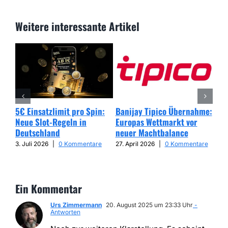
Weitere interessante Artikel
5€ Einsatzlimit pro Spin:
Banijay Tipico Übernahme:
Wer
Neue Slot-Regeln in
Europas Wettmarkt vor
Glü
Deutschland
neuer Machtbalance
har
Cap
3. Juli 2026
|
0 Kommentare
27. April 2026
|
0 Kommentare
25. 
Ein Kommentar
Urs Zimmermann
20. August 2025 um 23:33 Uhr
-
Antworten