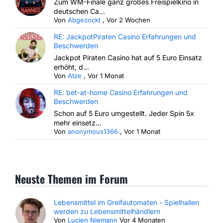
Zum WM-Finale ganz großes Freispielkino in
deutschen Ca...
Von
Abgezockt
,
Vor 2 Wochen
RE: JackpotPiraten Casino Erfahrungen und
Beschwerden
Jackpot Piraten Casino hat auf 5 Euro Einsatz
erhöht, d...
Von
Atze
,
Vor 1 Monat
RE: bet-at-home Casino Erfahrungen und
Beschwerden
Schon auf 5 Euro umgestellt. Jeder Spin 5x
mehr einsetz...
Von
anonymous1366
,
Vor 1 Monat
Neuste Themen im Forum
Lebensmittel im Greifautomaten - Spielhallen
werden zu Lebensmittelhändlern
Von
Lucien Niemann
Vor 4 Monaten