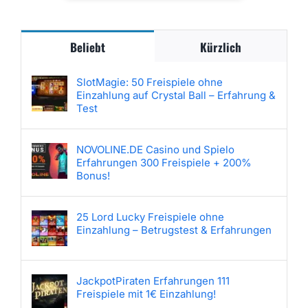
Beliebt
Kürzlich
SlotMagie: 50 Freispiele ohne
Einzahlung auf Crystal Ball – Erfahrung &
Test
NOVOLINE.DE Casino und Spielo
Erfahrungen 300 Freispiele + 200%
Bonus!
25 Lord Lucky Freispiele ohne
Einzahlung – Betrugstest & Erfahrungen
JackpotPiraten Erfahrungen 111
Freispiele mit 1€ Einzahlung!