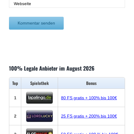
100% Legale Anbieter im August 2026
Top
Spielothek
Bonus
1
80 FS gratis + 100% bis 100€
2
25 FS gratis + 200% bis 100€