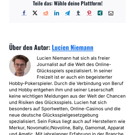
Teile das: Wähle deine Plattform!
Facebook
X
Reddit
LinkedIn
Telegram
Tumblr
Pinterest
Xing
E-
Mail
Über den Autor:
Lucien Niemann
Lucien Niemann hat sich als freier
Journalist auf die Welt des Online-
Glücksspiels spezialisiert. In seiner
Freizeit ist er auch ein begeisterter
Hobby-Pokerspieler. Durch die Verbindung von Beruf
und Hobby entgehen ihm und seiner Leserschaft
keine wichtigen Meldungen aus der Welt der Chancen
und Risiken des Glücksspiels. Lucien hat sich
besonders auf Sportwetten, Online-Casinos und die
neue deutsche Glücksspielgesetzgebung
spezialisiert. Sein Fokus liegt auch auf Herstellern wie
Merkur, Novomatic/Novoline, Bally, Gamomat, Apparat
und Amatic. Mit jahrelanger Erfahrung in der Branche