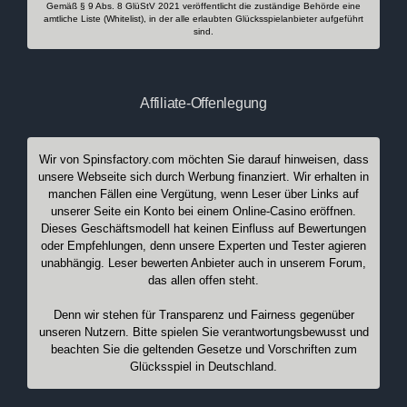
Gemäß § 9 Abs. 8 GlüStV 2021 veröffentlicht die zuständige Behörde eine
amtliche Liste (Whitelist), in der alle erlaubten Glücksspielanbieter aufgeführt
sind.
Affiliate-Offenlegung
Wir von Spinsfactory.com möchten Sie darauf hinweisen, dass
unsere Webseite sich durch Werbung finanziert. Wir erhalten in
manchen Fällen eine Vergütung, wenn Leser über Links auf
unserer Seite ein Konto bei einem Online-Casino eröffnen.
Dieses Geschäftsmodell hat keinen Einfluss auf Bewertungen
oder Empfehlungen, denn unsere Experten und Tester agieren
unabhängig. Leser bewerten Anbieter auch in unserem Forum,
das allen offen steht.
Denn wir stehen für Transparenz und Fairness gegenüber
unseren Nutzern. Bitte spielen Sie verantwortungsbewusst und
beachten Sie die geltenden Gesetze und Vorschriften zum
Glücksspiel in Deutschland.