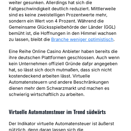
weiter gesunken. Allerdings hat sich die
Fallgeschwindigkeit deutlich reduziert. Mittlerweile
sind es keine zweistelligen Prozentwerte mehr,
sondern ein Wert von 4 Prozent. Während die
Gemeinsame Glücksspielbehörde der Länder (GGL)
bemüht ist, die Hoffnungen in den Himmel wachsen
zu lassen, bleibt die
Branche weniger optimistisch
.
Eine Reihe Online Casino Anbieter haben bereits die
ihre deutschen Plattformen geschlossen. Auch wenn
kein Unternehmen offiziell Gründe dafpr angegeben
hat, so lässt sich doch mutmaßen, dass sich nicht
kostendeckend arbeiten lässt. Virtuelle
Automatensteuern und andere Beschränkungen
dienen mehr dem Schwarzmarkt und machen es
schwierig wirtschaftlich zu arbeiten.
Virtuelle Automatensteuer im Trend südwärts
Der Indikator virtuelle Automatensteuer ist äußerst
nützlich, denn daran lassen sich die