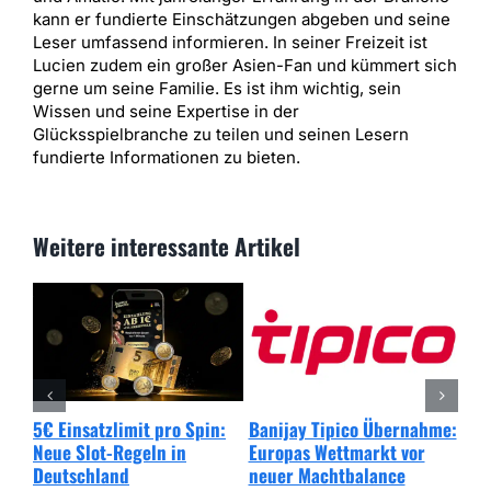
kann er fundierte Einschätzungen abgeben und seine
Leser umfassend informieren. In seiner Freizeit ist
Lucien zudem ein großer Asien-Fan und kümmert sich
gerne um seine Familie. Es ist ihm wichtig, sein
Wissen und seine Expertise in der
Glücksspielbranche zu teilen und seinen Lesern
fundierte Informationen zu bieten.
Weitere interessante Artikel
5€ Einsatzlimit pro Spin:
Banijay Tipico Übernahme:
Wer
Neue Slot-Regeln in
Europas Wettmarkt vor
Glü
Deutschland
neuer Machtbalance
har