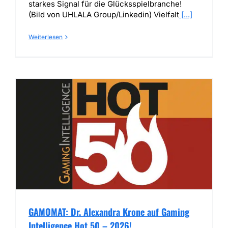
starkes Signal für die Glücksspielbranche!
(Bild von UHLALA Group/Linkedin) Vielfalt
[...]
Weiterlesen
GAMOMAT: Dr. Alexandra Krone auf Gaming
Intelligence Hot 50 – 2026!