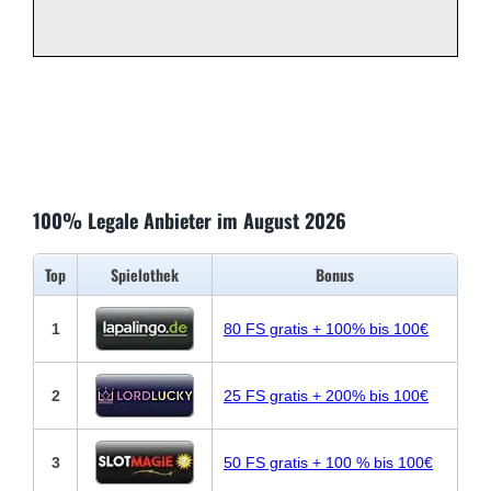
100% Legale Anbieter im August 2026
Top
Spielothek
Bonus
1
80 FS gratis + 100% bis 100€
2
25 FS gratis + 200% bis 100€
3
50 FS gratis + 100 % bis 100€