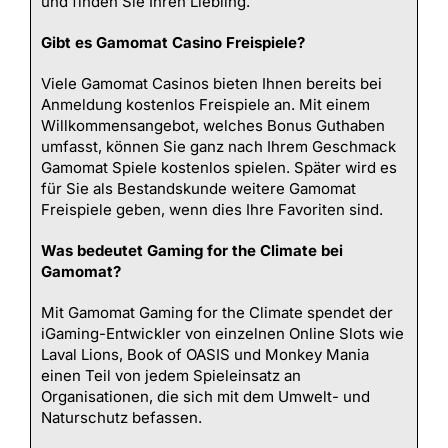
und finden Sie Ihren Liebling.
Gibt es Gamomat Casino Freispiele?
Viele Gamomat Casinos bieten Ihnen bereits bei
Anmeldung kostenlos Freispiele an. Mit einem
Willkommensangebot, welches Bonus Guthaben
umfasst, können Sie ganz nach Ihrem Geschmack
Gamomat Spiele kostenlos spielen. Später wird es
für Sie als Bestandskunde weitere Gamomat
Freispiele geben, wenn dies Ihre Favoriten sind.
Was bedeutet Gaming for the Climate bei
Gamomat?
Mit Gamomat Gaming for the Climate spendet der
iGaming-Entwickler von einzelnen Online Slots wie
Laval Lions, Book of OASIS und Monkey Mania
einen Teil von jedem Spieleinsatz an
Organisationen, die sich mit dem Umwelt- und
Naturschutz befassen.