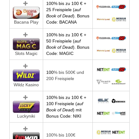
100% bis zu 100 € +
25 Freispiele (
auf
Book of Dead
). Bonus
Bacana Play
Code: BACANA
100% bis zu 100 € +
50 Freispiele (
auf
Book of Dead
). Bonus
Slots Magic
Code: MAGIC
100
% bis 500€ und
200 Freispiele
Wildz Kasino
100% bis zu 100 € +
100 Freispiele (
auf
Book of Dead
) mit
Luckyniki
Bonus Code: NIKI
100% bis 100€