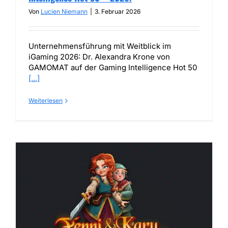
Von
Lucien Niemann
|
3. Februar 2026
Unternehmensführung mit Weitblick im
iGaming 2026: Dr. Alexandra Krone von
GAMOMAT auf der Gaming Intelligence Hot 50
[...]
Weiterlesen