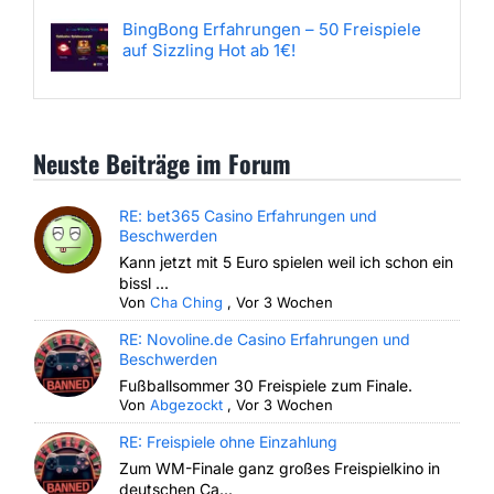
BingBong Erfahrungen – 50 Freispiele
auf Sizzling Hot ab 1€!
Neuste Beiträge im Forum
RE: bet365 Casino Erfahrungen und
Beschwerden
Kann jetzt mit 5 Euro spielen weil ich schon ein
bissl ...
Von
Cha Ching
,
Vor 3 Wochen
RE: Novoline.de Casino Erfahrungen und
Beschwerden
Fußballsommer 30 Freispiele zum Finale.
Von
Abgezockt
,
Vor 3 Wochen
RE: Freispiele ohne Einzahlung
Zum WM-Finale ganz großes Freispielkino in
deutschen Ca...