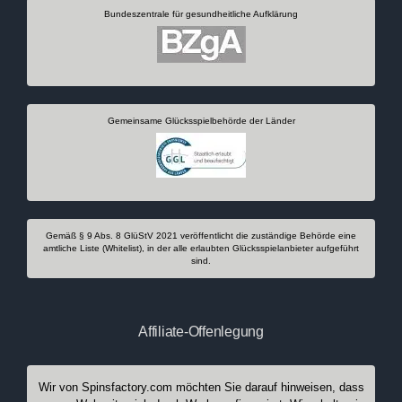
Bundeszentrale für gesundheitliche Aufklärung
Gemeinsame Glücksspielbehörde der Länder
Gemäß § 9 Abs. 8 GlüStV 2021 veröffentlicht die zuständige Behörde eine
amtliche Liste (Whitelist), in der alle erlaubten Glücksspielanbieter aufgeführt
sind.
Affiliate-Offenlegung
Wir von Spinsfactory.com möchten Sie darauf hinweisen, dass