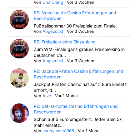
Von
Cha Ching
,
Vor 3 Wochen
RE: Novoline.de Casino Erfahrungen und
Beschwerden
Fußballsommer 30 Freispiele zum Finale.
Von
Abgezockt
,
Vor 3 Wochen
RE: Freispiele ohne Einzahlung
Zum WM-Finale ganz großes Freispielkino in
deutschen Ca...
Von
Abgezockt
,
Vor 3 Wochen
RE: JackpotPiraten Casino Erfahrungen und
Beschwerden
Jackpot Piraten Casino hat auf 5 Euro Einsatz
erhöht, d...
Von
Atze
,
Vor 1 Monat
RE: bet-at-home Casino Erfahrungen und
Beschwerden
Schon auf 5 Euro umgestellt. Jeder Spin 5x
mehr einsetz...
Von
anonymous1366
,
Vor 1 Monat