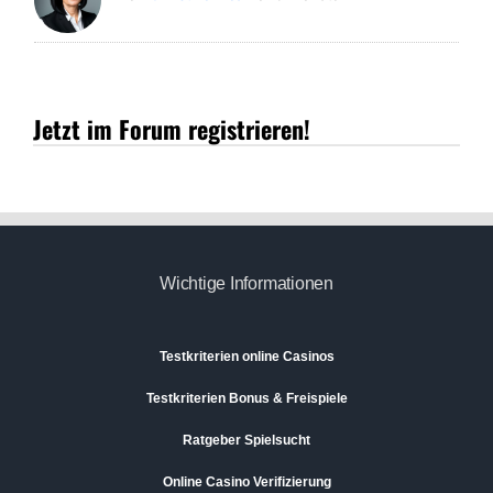
Jetzt im Forum registrieren!
Wichtige Informationen
Testkriterien online Casinos
Testkriterien Bonus & Freispiele
Ratgeber Spielsucht
Online Casino Verifizierung