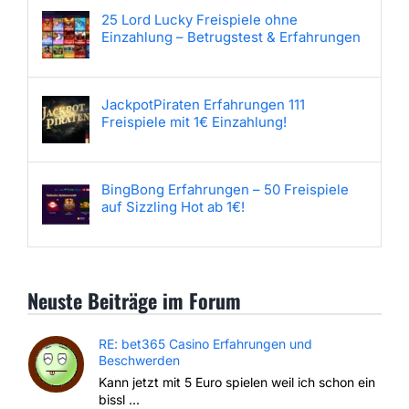
25 Lord Lucky Freispiele ohne
Einzahlung – Betrugstest & Erfahrungen
JackpotPiraten Erfahrungen 111
Freispiele mit 1€ Einzahlung!
BingBong Erfahrungen – 50 Freispiele
auf Sizzling Hot ab 1€!
Neuste Beiträge im Forum
RE: bet365 Casino Erfahrungen und
Beschwerden
Kann jetzt mit 5 Euro spielen weil ich schon ein
bissl ...