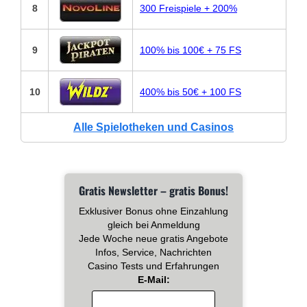
8
300 Freispiele + 200%
9
100% bis 100€ + 75 FS
10
400% bis 50€ + 100 FS
Alle Spielotheken und Casinos
Gratis Newsletter – gratis Bonus!
Exklusiver Bonus ohne Einzahlung
gleich bei Anmeldung
Jede Woche neue gratis Angebote
Infos, Service, Nachrichten
Casino Tests und Erfahrungen
E-Mail: