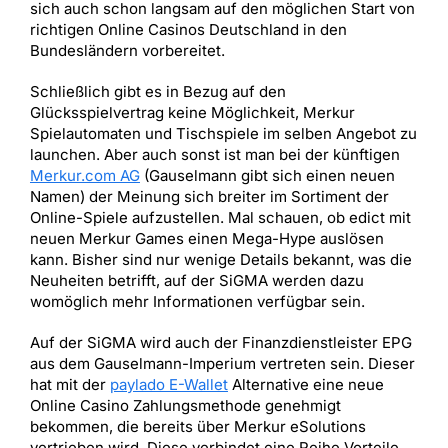
sich auch schon langsam auf den möglichen Start von
richtigen Online Casinos Deutschland in den
Bundesländern vorbereitet.
Schließlich gibt es in Bezug auf den
Glücksspielvertrag keine Möglichkeit, Merkur
Spielautomaten und Tischspiele im selben Angebot zu
launchen. Aber auch sonst ist man bei der künftigen
Merkur.com AG
(Gauselmann gibt sich einen neuen
Namen) der Meinung sich breiter im Sortiment der
Online-Spiele aufzustellen. Mal schauen, ob edict mit
neuen Merkur Games einen Mega-Hype auslösen
kann. Bisher sind nur wenige Details bekannt, was die
Neuheiten betrifft, auf der SiGMA werden dazu
womöglich mehr Informationen verfügbar sein.
Auf der SiGMA wird auch der Finanzdienstleister EPG
aus dem Gauselmann-Imperium vertreten sein. Dieser
hat mit der
paylado E-Wallet
Alternative eine neue
Online Casino Zahlungsmethode genehmigt
bekommen, die bereits über Merkur eSolutions
vertrieben wird. Diese verbindet eine Reihe Vorteile