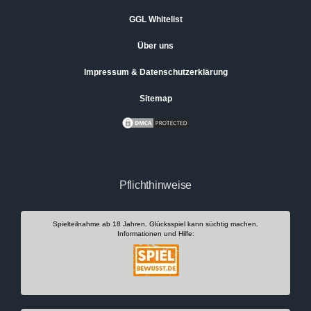
GGL Whitelist
Über uns
Impressum & Datenschutzerklärung
Sitemap
Pflichthinweise
Spielteilnahme ab 18 Jahren. Glücksspiel kann süchtig machen.
Informationen und Hilfe: