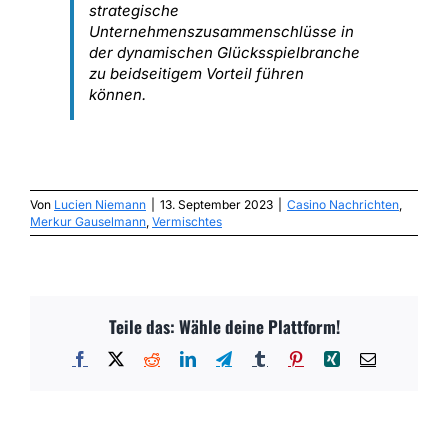
strategische
Unternehmenszusammenschlüsse in
der dynamischen Glücksspielbranche
zu beidseitigem Vorteil führen
können.
Von
Lucien Niemann
|
13. September 2023
|
Casino Nachrichten
,
Merkur Gauselmann
,
Vermischtes
Teile das: Wähle deine Plattform!
Facebook
X
Reddit
LinkedIn
Telegram
Tumblr
Pinterest
Xing
E-
Mail