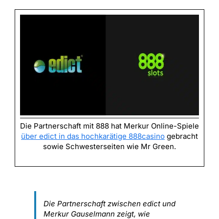
Die Partnerschaft mit 888 hat Merkur Online-Spiele
über edict in das hochkarätige 888casino
gebracht
sowie Schwesterseiten wie Mr Green.
Die Partnerschaft zwischen edict und
Merkur Gauselmann zeigt, wie