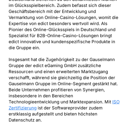
im Glücksspielbereich. Zudem befasst sich dieser
Geschäftsbereich mit der Entwicklung und
Vermarktung von Online-Casino-Lösungen, womit die
Expertise von edict besonders wertvoll wird. Als
Pionier des Online-Glücksspiels in Deutschland und
Spezialist für B2B-Online-Casino-Lösungen bringt
edict innovative und kundenspezifische Produkte in
die Gruppe ein.
Insgesamt hat die Zugehörigkeit zu der Gauselmann
Gruppe der edict eGaming GmbH zusätzliche
Ressourcen und einen erweiterten Marktzugang
verschafft, während sie gleichzeitig die Position der
Gauselmann Gruppe im Online-Segment gestärkt hat.
Beide Unternehmen profitieren von Synergien,
insbesondere in den Bereichen
Technologieentwicklung und Marktexpansion. Mit
ISO
Zertifizierung
ist der Softwareprovider zudem
erstklassig aufgestellt und bieten höchsten
Datenschutz an.