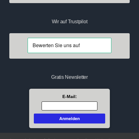
Wir auf Trustpilot
Gratis Newsletter
E-Mail: