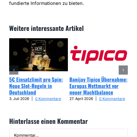
fundierte Informationen zu bieten.
Weitere interessante Artikel
5€ Einsatzlimit pro Spin:
Banijay Tipico Übernahme:
Wer
Neue Slot-Regeln in
Europas Wettmarkt vor
Glü
Deutschland
neuer Machtbalance
har
Cap
3. Juli 2026
|
0 Kommentare
27. April 2026
|
0 Kommentare
25. 
Hinterlasse einen Kommentar
Kommentar