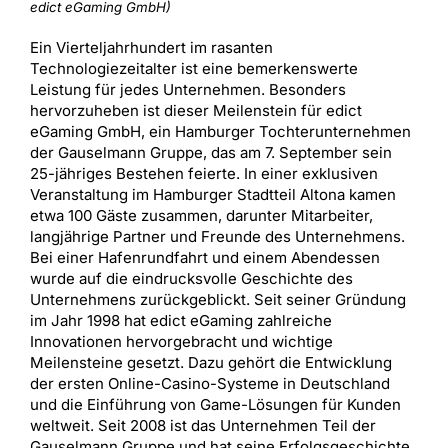
edict eGaming GmbH)
Ein Vierteljahrhundert im rasanten
Technologiezeitalter ist eine bemerkenswerte
Leistung für jedes Unternehmen. Besonders
hervorzuheben ist dieser Meilenstein für edict
eGaming GmbH, ein Hamburger Tochterunternehmen
der Gauselmann Gruppe, das am 7. September sein
25-jähriges Bestehen feierte. In einer exklusiven
Veranstaltung im Hamburger Stadtteil Altona kamen
etwa 100 Gäste zusammen, darunter Mitarbeiter,
langjährige Partner und Freunde des Unternehmens.
Bei einer Hafenrundfahrt und einem Abendessen
wurde auf die eindrucksvolle Geschichte des
Unternehmens zurückgeblickt. Seit seiner Gründung
im Jahr 1998 hat edict eGaming zahlreiche
Innovationen hervorgebracht und wichtige
Meilensteine gesetzt. Dazu gehört die Entwicklung
der ersten Online-Casino-Systeme in Deutschland
und die Einführung von Game-Lösungen für Kunden
weltweit. Seit 2008 ist das Unternehmen Teil der
Gauselmann Gruppe und hat seine Erfolgsgeschichte