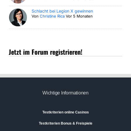
Schlacht bei Legion X gewinnen
Von
Christine Rica
Vor 5 Monaten
Jetzt im Forum registrieren!
Wichtige Informationen
Testkriterien online Casinos
Testkriterien Bonus & Freispiele