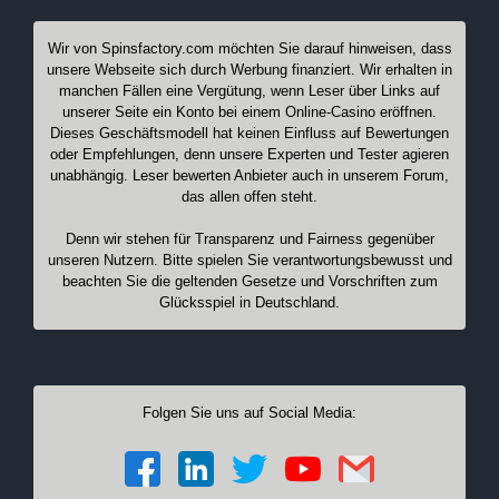
Wir von Spinsfactory.com möchten Sie darauf hinweisen, dass
unsere Webseite sich durch Werbung finanziert. Wir erhalten in
manchen Fällen eine Vergütung, wenn Leser über Links auf
unserer Seite ein Konto bei einem Online-Casino eröffnen.
Dieses Geschäftsmodell hat keinen Einfluss auf Bewertungen
oder Empfehlungen, denn unsere Experten und Tester agieren
unabhängig. Leser bewerten Anbieter auch in unserem Forum,
das allen offen steht.
Denn wir stehen für Transparenz und Fairness gegenüber
unseren Nutzern. Bitte spielen Sie verantwortungsbewusst und
beachten Sie die geltenden Gesetze und Vorschriften zum
Glücksspiel in Deutschland.
Folgen Sie uns auf Social Media: