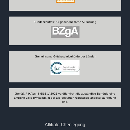
Bundeszentrale für gesundheitliche Aufklärung
Gemeinsame Glücksspielbehörde der Länder
Gemäß § 9 Abs. 8 GlüStV 2021 veröffentlicht die zuständige Behörde eine
amtliche Liste (Whitelist), in der alle erlaubten Glücksspielanbieter aufgeführt
sind.
Affiliate-Offenlegung