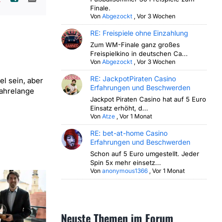
Mail
Finale.
Von
Abgezockt
,
Vor 3 Wochen
RE: Freispiele ohne Einzahlung
Zum WM-Finale ganz großes
Freispielkino in deutschen Ca...
Von
Abgezockt
,
Vor 3 Wochen
RE: JackpotPiraten Casino
l sein, aber
Erfahrungen und Beschwerden
Jahrelange
Jackpot Piraten Casino hat auf 5 Euro
Einsatz erhöht, d...
Von
Atze
,
Vor 1 Monat
RE: bet-at-home Casino
Erfahrungen und Beschwerden
Schon auf 5 Euro umgestellt. Jeder
Spin 5x mehr einsetz...
Von
anonymous1366
,
Vor 1 Monat
Neuste Themen im Forum