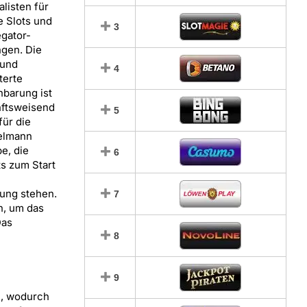
alisten für
e Slots und
3
gator-
gen. Die
 und
4
terte
nbarung ist
ftsweisend
5
für die
elmann
e, die
6
ts zum Start
ung stehen.
7
n, um das
Das
8
9
n, wodurch