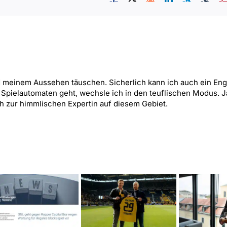
meinem Aussehen täuschen. Sicherlich kann ich auch ein Enge
Spielautomaten geht, wechsle ich in den teuflischen Modus. 
 zur himmlischen Expertin auf diesem Gebiet.