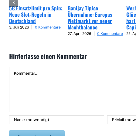
5€ Einsatzlimit pro Spin:
Banijay Tipico
Werb
Neue Slot-Regeln in
Übernahme: Europas
Glüc
Deutschland
Wettmarkt vor neuer
hart
Machtbalance
Capi
3. Juli 2026
|
0 Kommentare
27. April 2026
|
0 Kommentare
25. A
Hinterlasse einen Kommentar
Kommentar