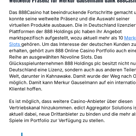
Das 888Casino hat beeindruckende Fortschritte gemacht 
konnte seine weltweite Präsenz und die Auswahl seiner
virtuellen Produkte ausbauen. Die in Deutschland lizenzie
Plattformen der 888 Holdings plc haben ihr Angebot
marktspezifisch aufgestellt, wozu aktuell mehr als 10
Merk
Slots
gehören. Um das Interesse der deutschen Kunden z
erhalten, gehört zum 888 Online Casino Portfolio auch ein
Reihe an ausgewählten Novoline Slots. Das
Glücksspielunternehmen 888 Holdings plc besitzt nicht nur
Deutschland eine Lizenz, sondern auch aus anderen Teile
Welt, darunter in Kahnawake. Damit wurde der Weg nach O
möglich. Damit kann Merkur Gauselmann auf ein internatio
Klientel hoffen.
Es ist möglich, dass weitere Casino-Anbieter über diesen
Vertriebskanal hinzukommen. edict Aggregator Solutions i
aktuell dabei, neue Drittanbieter zu binden und die mehr a
Spiele im Portfolio zur Verfügung zu stellen.