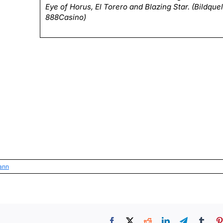
Eye of Horus, El Torero and Blazing Star. (Bildquel
888Casino)
ann
Facebook
X
Reddit
LinkedIn
Telegram
Tumb