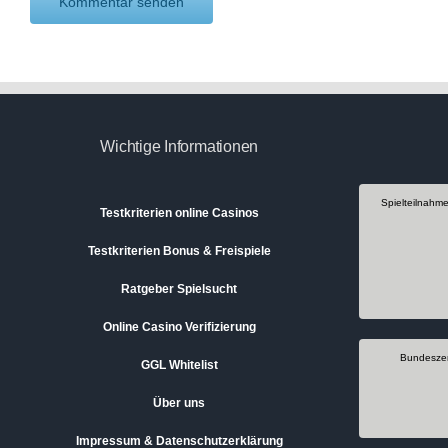
Wichtige Informationen
Spielteilnahm
Testkriterien online Casinos
Testkriterien Bonus & Freispiele
Ratgeber Spielsucht
Online Casino Verifizierung
Bundeszent
GGL Whitelist
Über uns
Impressum & Datenschutzerklärung