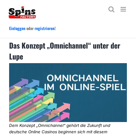
Zum
Inhalt
springen
Einloggen
oder
registrieren
!
Das Konzept „Omnichannel“ unter der
Lupe
Dem Konzept „Omnichannel“ gehört die Zukunft und
deutsche Online Casinos beginnen sich mit diesem