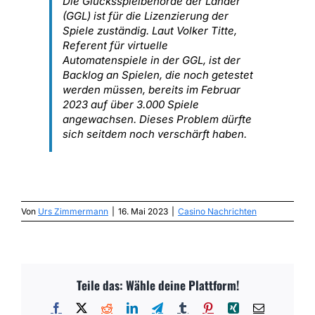
Die Glücksspielbehörde der Länder
(GGL) ist für die Lizenzierung der
Spiele zuständig. Laut Volker Titte,
Referent für virtuelle
Automatenspiele in der GGL, ist der
Backlog an Spielen, die noch getestet
werden müssen, bereits im Februar
2023 auf über 3.000 Spiele
angewachsen. Dieses Problem dürfte
sich seitdem noch verschärft haben.
Von
Urs Zimmermann
|
16. Mai 2023
|
Casino Nachrichten
Teile das: Wähle deine Plattform!
Facebook
X
Reddit
LinkedIn
Telegram
Tumblr
Pinterest
Xing
E-