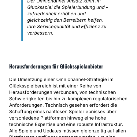
Der Omnichannel-Ansatz kann im
Glücksspiel die Spielerbindung und -
zufriedenheit erhöhen und
gleichzeitig den Betreibern helfen,
ihre Servicequalität und Effizienz zu
verbessern.
Herausforderungen für Glücksspielanbieter
Die Umsetzung einer Omnichannel-Strategie im
Glücksspielbereich ist mit einer Reihe von
Herausforderungen verbunden, von technischen
Schwierigkeiten bis hin zu komplexen regulatorischen
Anforderungen. Technisch gesehen erfordert die
Schaffung eines nahtlosen Spielerlebnisses über
verschiedene Plattformen hinweg eine hohe
technische Expertise und eine robuste Infrastruktur.
Alle Spiele und Updates müssen gleichzeitig auf allen