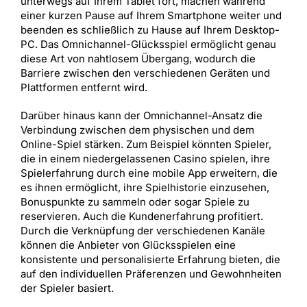
unterwegs auf Ihrem Tablet fort, machen während
einer kurzen Pause auf Ihrem Smartphone weiter und
beenden es schließlich zu Hause auf Ihrem Desktop-
PC. Das Omnichannel-Glücksspiel ermöglicht genau
diese Art von nahtlosem Übergang, wodurch die
Barriere zwischen den verschiedenen Geräten und
Plattformen entfernt wird.
Darüber hinaus kann der Omnichannel-Ansatz die
Verbindung zwischen dem physischen und dem
Online-Spiel stärken. Zum Beispiel könnten Spieler,
die in einem niedergelassenen Casino spielen, ihre
Spielerfahrung durch eine mobile App erweitern, die
es ihnen ermöglicht, ihre Spielhistorie einzusehen,
Bonuspunkte zu sammeln oder sogar Spiele zu
reservieren. Auch die Kundenerfahrung profitiert.
Durch die Verknüpfung der verschiedenen Kanäle
können die Anbieter von Glücksspielen eine
konsistente und personalisierte Erfahrung bieten, die
auf den individuellen Präferenzen und Gewohnheiten
der Spieler basiert.