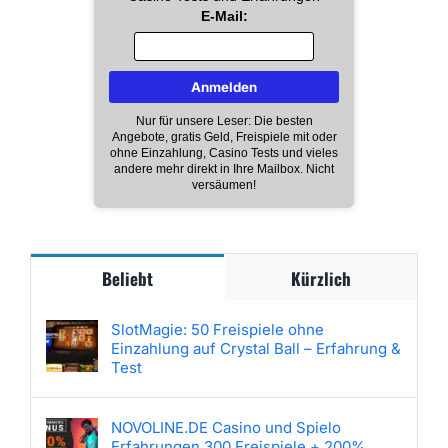
E-Mail:
Nur für unsere Leser: Die besten
Angebote, gratis Geld, Freispiele mit oder
ohne Einzahlung, Casino Tests und vieles
andere mehr direkt in Ihre Mailbox. Nicht
versäumen!
Beliebt
Kürzlich
SlotMagie: 50 Freispiele ohne
Einzahlung auf Crystal Ball – Erfahrung &
Test
NOVOLINE.DE Casino und Spielo
Erfahrungen 300 Freispiele + 200%