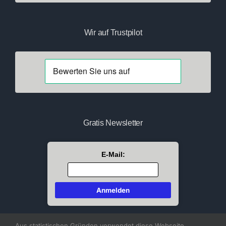
Wir auf Trustpilot
Gratis Newsletter
E-Mail:
Aus statistischen Gründen verwendet diese Webseite