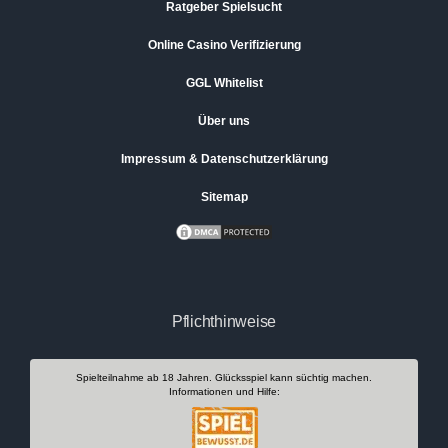
Ratgeber Spielsucht
Online Casino Verifizierung
GGL Whitelist
Über uns
Impressum & Datenschutzerklärung
Sitemap
Pflichthinweise
Spielteilnahme ab 18 Jahren. Glücksspiel kann süchtig machen.
Informationen und Hilfe: