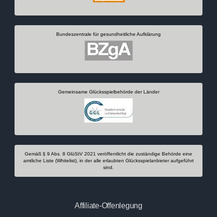
Bundeszentrale für gesundheitliche Aufklärung
Gemeinsame Glücksspielbehörde der Länder
Gemäß § 9 Abs. 8 GlüStV 2021 veröffentlicht die zuständige Behörde eine
amtliche Liste (Whitelist), in der alle erlaubten Glücksspielanbieter aufgeführt
sind.
Affiliate-Offenlegung