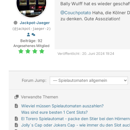
Bally Wulff hat es wieder geschaff
@Couchpotato
Haha, die Kölner D
zu denken. Gute Assoziation!
Jackpot-Jaeger
(@jackpot-jaeger-2)
Beiträge: 92
Angesehenes Mitglied
Veröffentlicht : 20. Juni 2024 19:24
Forum Jump:
Verwandte Themen
Wieviel müssen Spielautomaten auszahlen?
Was sind eure besten 1 Cent Slots?
El Torero Spielautomat - packe den Stier bei den Hörnern
Jolly`s Cap oder Jokers Cap - wie immer du den Slot auch