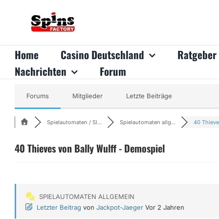
Zum
Inhalt
springen
Home
Casino Deutschland
Ratgeber
Nachrichten
Forum
Forums
Mitglieder
Letzte Beiträge
Spielautomaten / Sl...
Spielautomaten allg...
40 Thieves
40 Thieves von Bally Wulff - Demospiel
SPIELAUTOMATEN ALLGEMEIN
Letzter Beitrag
von
Jackpot-Jaeger
Vor 2 Jahren