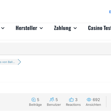
E
Hersteller
Zahlung
Casino Tes
 von Ball...
5
5
3
692
Beiträge
Benutzer
Reactions
Ansichten