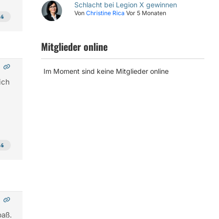
Schlacht bei Legion X gewinnen
Von
Christine Rica
Vor 5 Monaten
Mitglieder online
Im Moment sind keine Mitglieder online
ich
paß.