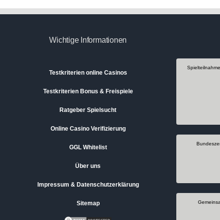
Wichtige Informationen
Spielteilnahm
Testkriterien online Casinos
Testkriterien Bonus & Freispiele
Ratgeber Spielsucht
Online Casino Verifizierung
Bundeszent
GGL Whitelist
Über uns
Impressum & Datenschutzerklärung
Gemeinsa
Sitemap