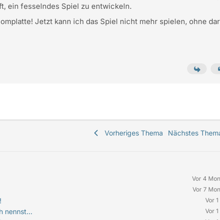
t, ein fesselndes Spiel zu entwickeln.
omplatte! Jetzt kann ich das Spiel nicht mehr spielen, ohne da
Vorheriges Thema
Nächstes The
Vor 4 Mo
Vor 7 Mo
!
Vor 1
 nennst...
Vor 1