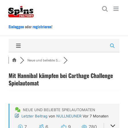
Zum
Inhalt
springen
Einloggen
oder
registrieren
!
Neue und beliebte S...
Mit Hannibal kämpfen bei Carthage Challenge
Spielautomat
NEUE UND BELIEBTE SPIELAUTOMATEN
Letzter Beitrag
von
NULLNEUNER
Vor 7 Monaten
7
6
9
780