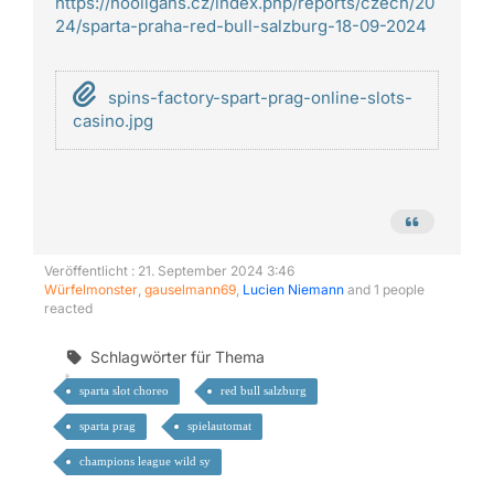
https://hooligans.cz/index.php/reports/czech/20
24/sparta-praha-red-bull-salzburg-18-09-2024
spins-factory-spart-prag-online-slots-
casino.jpg
Veröffentlicht : 21. September 2024 3:46
Würfelmonster
,
gauselmann69
,
Lucien Niemann
and 1 people
reacted
Schlagwörter für Thema
sparta slot choreo
red bull salzburg
sparta prag
spielautomat
champions league wild sy