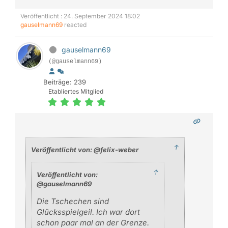
Veröffentlicht : 24. September 2024 18:02
gauselmann69
reacted
gauselmann69
(@gauselmann69)
Beiträge: 239
Etabliertes Mitglied
↑
Veröffentlicht von: @felix-weber
↑
Veröffentlicht von:
@gauselmann69
Die Tschechen sind
Glücksspielgeil. Ich war dort
schon paar mal an der Grenze.