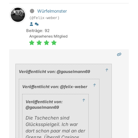
Würfelmonster
(@felix-weber)
Beiträge: 92
Angesehenes Mitglied
↑
Veröffentlicht von: @gauselmann69
↑
Veröffentlicht von: @felix-weber
↑
Veröffentlicht von:
@gauselmann69
Die Tschechen sind
Glücksspielgeil. Ich war
dort schon paar mal an der
Grenze. Überall Casinos