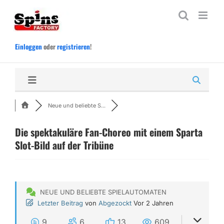
Zum
Inhalt
springen
Einloggen
oder
registrieren
!
Neue und beliebte S...
Die spektakuläre Fan-Choreo mit einem Sparta
Slot-Bild auf der Tribüne
NEUE UND BELIEBTE SPIELAUTOMATEN
Letzter Beitrag
von
Abgezockt
Vor 2 Jahren
9
6
13
609