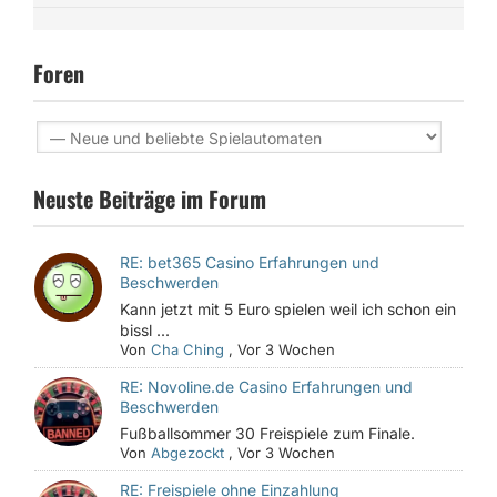
Foren
Neuste Beiträge im Forum
RE: bet365 Casino Erfahrungen und
Beschwerden
Kann jetzt mit 5 Euro spielen weil ich schon ein
bissl ...
Von
Cha Ching
,
Vor 3 Wochen
RE: Novoline.de Casino Erfahrungen und
Beschwerden
Fußballsommer 30 Freispiele zum Finale.
Von
Abgezockt
,
Vor 3 Wochen
RE: Freispiele ohne Einzahlung