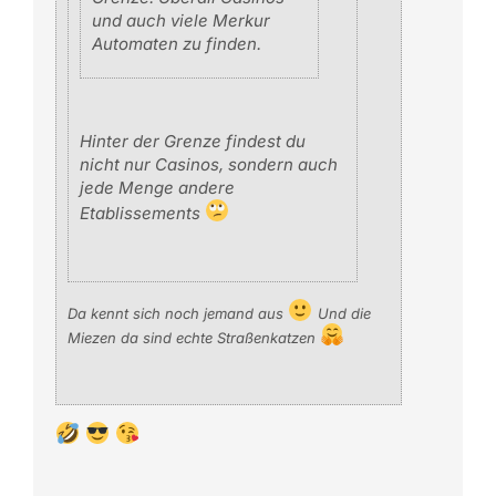
und auch viele Merkur
Automaten zu finden.
Hinter der Grenze findest du
nicht nur Casinos, sondern auch
jede Menge andere
Etablissements
Da kennt sich noch jemand aus
Und die
Miezen da sind echte Straßenkatzen