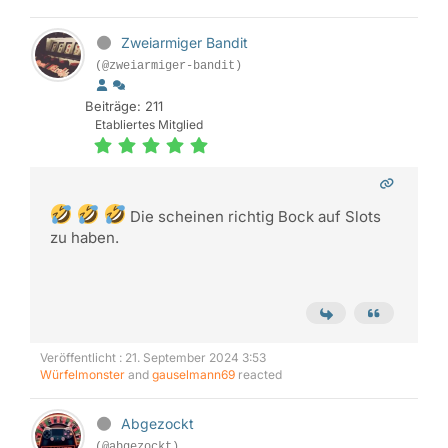
Zweiarmiger Bandit
(@zweiarmiger-bandit)
Beiträge: 211
Etabliertes Mitglied
Die scheinen richtig Bock auf Slots
zu haben.
Veröffentlicht : 21. September 2024 3:53
Würfelmonster
and
gauselmann69
reacted
Abgezockt
(@abgezockt)