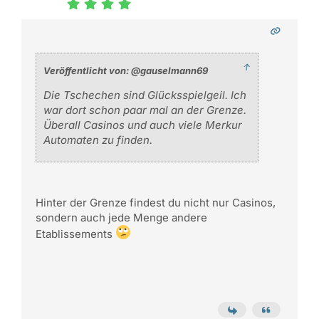
↑
Veröffentlicht von: @gauselmann69
Die Tschechen sind Glücksspielgeil. Ich
war dort schon paar mal an der Grenze.
Überall Casinos und auch viele Merkur
Automaten zu finden.
Hinter der Grenze findest du nicht nur Casinos,
sondern auch jede Menge andere
Etablissements