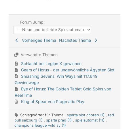
Forum Jump:
Vorheriges Thema
Nächstes Thema
Verwandte Themen
Schlacht bei Legion X gewinnen
Gears of Horus - der ungewöhnliche Ägypten Slot
Smashing Sevens: Win Ways mit 117.649
Gewinnwege
Eye of Horus: The Golden Tablet Gold Spins von
ReelTime
King of Spear von Pragmatic Play
Schlagwörter für Thema:
sparta slot choreo (1)
,
red
bull salzburg (1)
,
sparta prag (1)
,
spielautomat (11)
,
champions league wild sy (1)