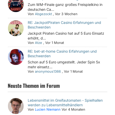
Zum WM-Finale ganz großes Freispielkino in
deutschen Ca...
Von
Abgezockt
,
Vor 3 Wochen
RE: JackpotPiraten Casino Erfahrungen und
Beschwerden
Jackpot Piraten Casino hat auf 5 Euro Einsatz
erhöht, d...
Von
Atze
,
Vor 1 Monat
RE: bet-at-home Casino Erfahrungen und
Beschwerden
Schon auf 5 Euro umgestellt. Jeder Spin 5x
mehr einsetz...
Von
anonymous1366
,
Vor 1 Monat
Neuste Themen im Forum
Lebensmittel im Greifautomaten - Spielhallen
werden zu Lebensmittelhändlern
Von
Lucien Niemann
Vor 4 Monaten