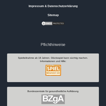
Impressum & Datenschutzerklärung
Sitemap
Pflichthinweise
Spielteilnahme ab 18 Jahren. Glücksspiel kann süchtig machen.
Informationen und Hilfe:
Bundeszentrale für gesundheitliche Aufklärung