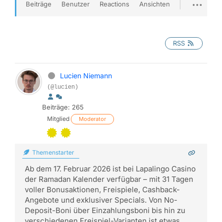
Beiträge
Benutzer
Reactions
Ansichten
RSS
Lucien Niemann
(@lucien)
Beiträge: 265
Mitglied
Moderator
Themenstarter
Ab dem 17. Februar 2026 ist bei Lapalingo Casino
der Ramadan Kalender verfügbar – mit 31 Tagen
voller Bonusaktionen, Freispiele, Cashback-
Angebote und exklusiver Specials. Von No-
Deposit-Boni über Einzahlungsboni bis hin zu
verschiedenen Freispiel-Varianten ist etwas