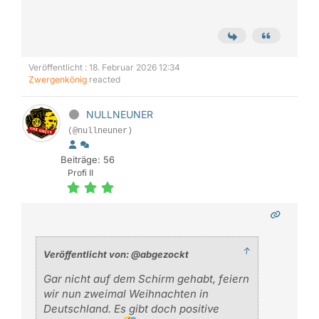
Veröffentlicht : 18. Februar 2026 12:34
Zwergenkönig
reacted
NULLNEUNER
(@nullneuner)
Beiträge: 56
Profi II
↑
Veröffentlicht von: @abgezockt
Gar nicht auf dem Schirm gehabt, feiern
wir nun zweimal Weihnachten in
Deutschland. Es gibt doch positive