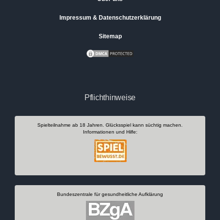
Impressum & Datenschutzerklärung
Sitemap
Pflichthinweise
Spielteilnahme ab 18 Jahren. Glücksspiel kann süchtig machen.
Informationen und Hilfe:
Bundeszentrale für gesundheitliche Aufklärung