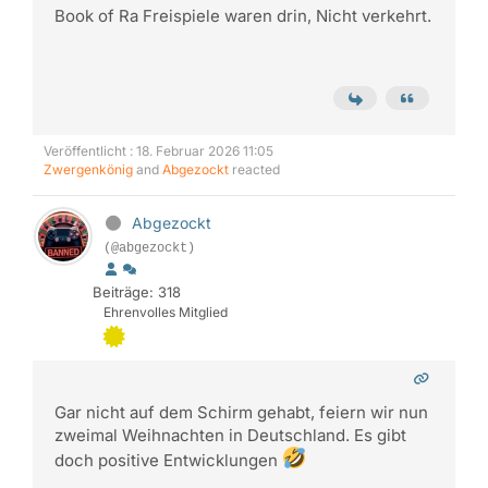
Book of Ra Freispiele waren drin, Nicht verkehrt.
Veröffentlicht : 18. Februar 2026 11:05
Zwergenkönig
and
Abgezockt
reacted
Abgezockt
(@abgezockt)
Beiträge: 318
Ehrenvolles Mitglied
Gar nicht auf dem Schirm gehabt, feiern wir nun
zweimal Weihnachten in Deutschland. Es gibt
doch positive Entwicklungen