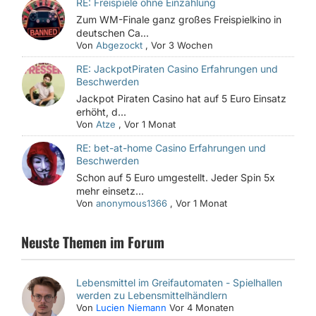
RE: Freispiele ohne Einzahlung
Zum WM-Finale ganz großes Freispielkino in
deutschen Ca...
Von
Abgezockt
,
Vor 3 Wochen
RE: JackpotPiraten Casino Erfahrungen und
Beschwerden
Jackpot Piraten Casino hat auf 5 Euro Einsatz
erhöht, d...
Von
Atze
,
Vor 1 Monat
RE: bet-at-home Casino Erfahrungen und
Beschwerden
Schon auf 5 Euro umgestellt. Jeder Spin 5x
mehr einsetz...
Von
anonymous1366
,
Vor 1 Monat
Neuste Themen im Forum
Lebensmittel im Greifautomaten - Spielhallen
werden zu Lebensmittelhändlern
Von
Lucien Niemann
Vor 4 Monaten