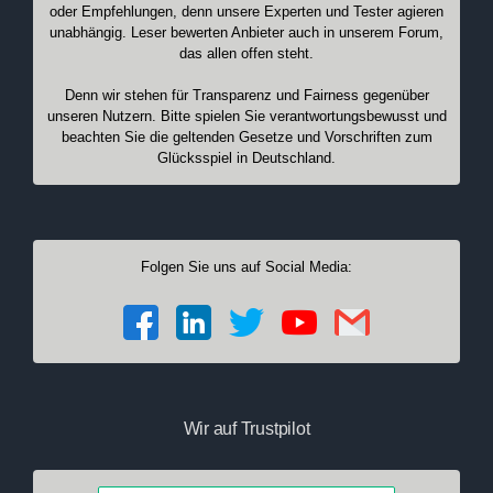
oder Empfehlungen, denn unsere Experten und Tester agieren
unabhängig. Leser bewerten Anbieter auch in unserem Forum,
das allen offen steht.
Denn wir stehen für Transparenz und Fairness gegenüber
unseren Nutzern. Bitte spielen Sie verantwortungsbewusst und
beachten Sie die geltenden Gesetze und Vorschriften zum
Glücksspiel in Deutschland.
Folgen Sie uns auf Social Media:
Wir auf Trustpilot