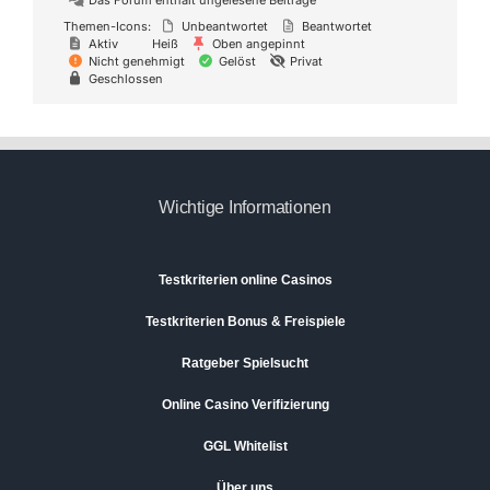
Das Forum enthält ungelesene Beiträge
Themen-Icons:
Unbeantwortet
Beantwortet
Aktiv
Heiß
Oben angepinnt
Nicht genehmigt
Gelöst
Privat
Geschlossen
Wichtige Informationen
Testkriterien online Casinos
Testkriterien Bonus & Freispiele
Ratgeber Spielsucht
Online Casino Verifizierung
GGL Whitelist
Über uns