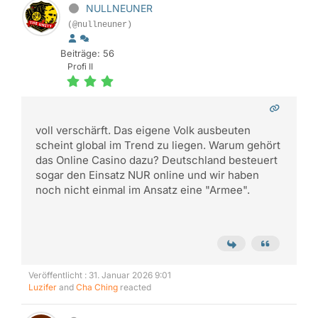
NULLNEUNER
(@nullneuner)
Beiträge: 56
Profi II
voll verschärft. Das eigene Volk ausbeuten
scheint global im Trend zu liegen. Warum gehört
das Online Casino dazu? Deutschland besteuert
sogar den Einsatz NUR online und wir haben
noch nicht einmal im Ansatz eine "Armee".
Veröffentlicht : 31. Januar 2026 9:01
Luzifer
and
Cha Ching
reacted