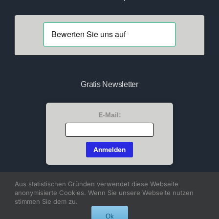
Gratis Newsletter
E-Mail:
Aus statistischen Gründen verwendet diese Webseite
anonymisierte Cookies. Wenn Sie unsere Webseite nutzen
stimmen Sie dem zu.
Ok