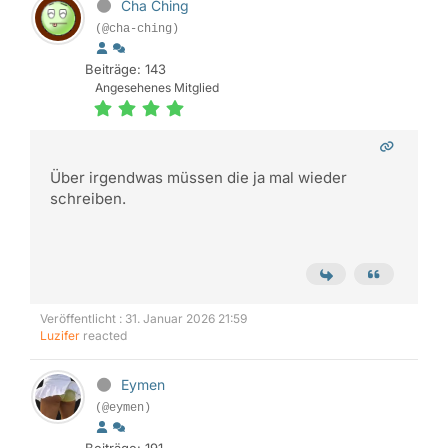
Cha Ching
(@cha-ching)
Beiträge: 143
Angesehenes Mitglied
Über irgendwas müssen die ja mal wieder
schreiben.
Veröffentlicht : 31. Januar 2026 21:59
Luzifer
reacted
Eymen
(@eymen)