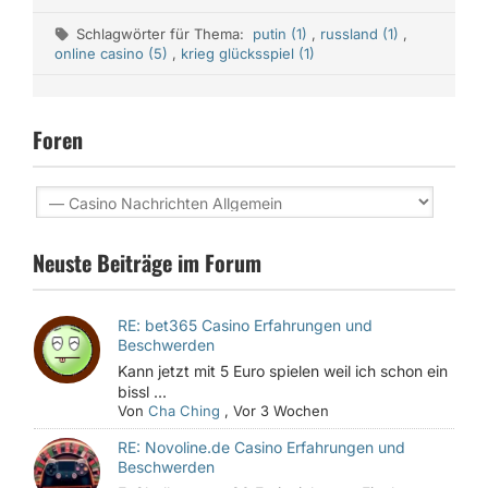
Schlagwörter für Thema:
putin (1)
,
russland (1)
,
online casino (5)
,
krieg glücksspiel (1)
Foren
Neuste Beiträge im Forum
RE: bet365 Casino Erfahrungen und
Beschwerden
Kann jetzt mit 5 Euro spielen weil ich schon ein
bissl ...
Von
Cha Ching
,
Vor 3 Wochen
RE: Novoline.de Casino Erfahrungen und
Beschwerden