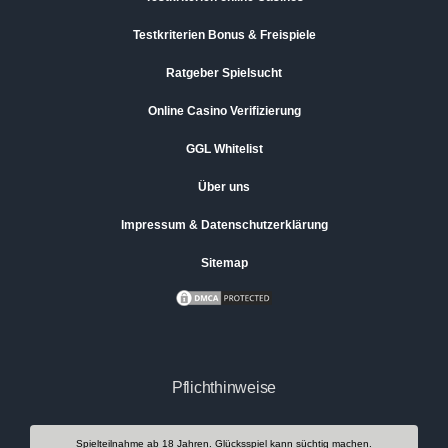
Testkriterien Bonus & Freispiele
Ratgeber Spielsucht
Online Casino Verifizierung
GGL Whitelist
Über uns
Impressum & Datenschutzerklärung
Sitemap
Pflichthinweise
Spielteilnahme ab 18 Jahren. Glücksspiel kann süchtig machen.