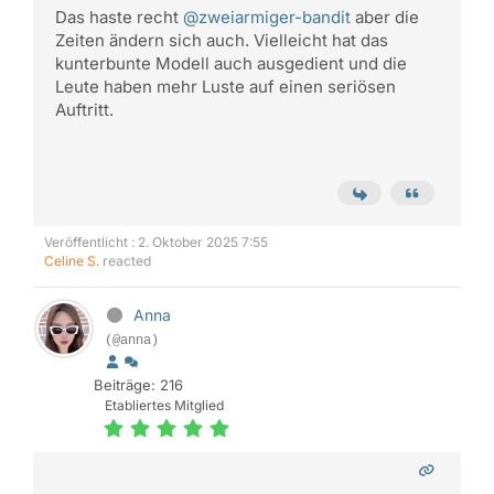
Das haste recht
@zweiarmiger-bandit
aber die
Zeiten ändern sich auch. Vielleicht hat das
kunterbunte Modell auch ausgedient und die
Leute haben mehr Luste auf einen seriösen
Auftritt.
Veröffentlicht : 2. Oktober 2025 7:55
Celine S.
reacted
Anna
(@anna)
Beiträge: 216
Etabliertes Mitglied