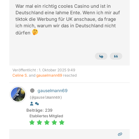
War mal ein richtig cooles Casino und ist in
Deutschland eine lahme Ente. Wenn ich mir auf
tiktok die Werbung für UK anschaue, da frage
ich mich, warum wir das in Deutschland nicht
dürfen
Veröffentlicht : 1. Oktober 2025 9:49
Celine S.
and
gauselmann69
reacted
gauselmann69
(@gauselmann69)
Beiträge: 239
Etabliertes Mitglied