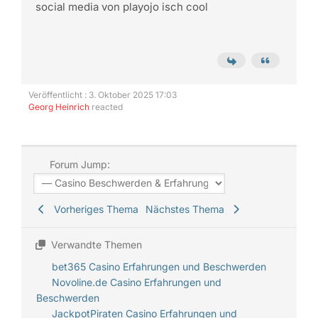
social media von playojo isch cool
Veröffentlicht : 3. Oktober 2025 17:03
Georg Heinrich
reacted
Forum Jump:
Vorheriges Thema
Nächstes Thema
Verwandte Themen
bet365 Casino Erfahrungen und Beschwerden
Novoline.de Casino Erfahrungen und
Beschwerden
JackpotPiraten Casino Erfahrungen und