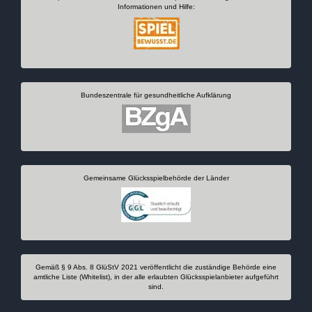
Informationen und Hilfe:
Bundeszentrale für gesundheitliche Aufklärung
Gemeinsame Glücksspielbehörde der Länder
Gemäß § 9 Abs. 8 GlüStV 2021 veröffentlicht die zuständige Behörde eine
amtliche Liste (Whitelist), in der alle erlaubten Glücksspielanbieter aufgeführt
sind.