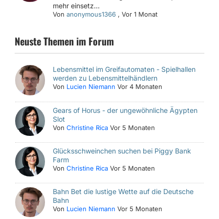
mehr einsetz...
Von
anonymous1366
,
Vor 1 Monat
Neuste Themen im Forum
Lebensmittel im Greifautomaten - Spielhallen
werden zu Lebensmittelhändlern
Von
Lucien Niemann
Vor 4 Monaten
Gears of Horus - der ungewöhnliche Ägypten
Slot
Von
Christine Rica
Vor 5 Monaten
Glücksschweinchen suchen bei Piggy Bank
Farm
Von
Christine Rica
Vor 5 Monaten
Bahn Bet die lustige Wette auf die Deutsche
Bahn
Von
Lucien Niemann
Vor 5 Monaten