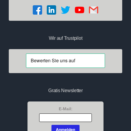
Wir auf Trustpilot
Gratis Newsletter
E-Mail: