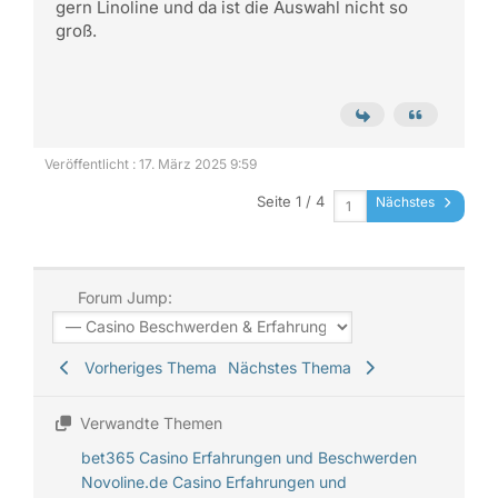
gern Linoline und da ist die Auswahl nicht so
groß.
Veröffentlicht : 17. März 2025 9:59
Seite 1 / 4
Nächstes
Forum Jump:
Vorheriges Thema
Nächstes Thema
Verwandte Themen
bet365 Casino Erfahrungen und Beschwerden
Novoline.de Casino Erfahrungen und