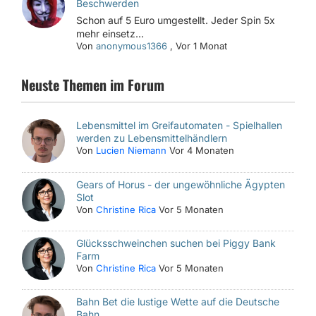
Beschwerden
Schon auf 5 Euro umgestellt. Jeder Spin 5x
mehr einsetz...
Von
anonymous1366
,
Vor 1 Monat
Neuste Themen im Forum
Lebensmittel im Greifautomaten - Spielhallen
werden zu Lebensmittelhändlern
Von
Lucien Niemann
Vor 4 Monaten
Gears of Horus - der ungewöhnliche Ägypten
Slot
Von
Christine Rica
Vor 5 Monaten
Glücksschweinchen suchen bei Piggy Bank
Farm
Von
Christine Rica
Vor 5 Monaten
Bahn Bet die lustige Wette auf die Deutsche
Bahn