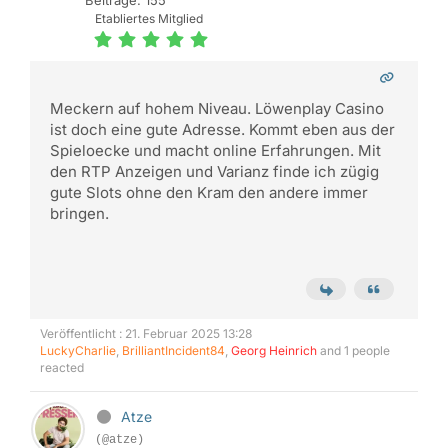
Beiträge: 155
Etabliertes Mitglied
Meckern auf hohem Niveau. Löwenplay Casino
ist doch eine gute Adresse. Kommt eben aus der
Spieloecke und macht online Erfahrungen. Mit
den RTP Anzeigen und Varianz finde ich zügig
gute Slots ohne den Kram den andere immer
bringen.
Veröffentlicht : 21. Februar 2025 13:28
LuckyCharlie
,
BrilliantIncident84
,
Georg Heinrich
and 1 people
reacted
Atze
(@atze)