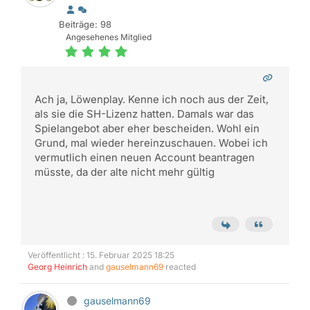
Beiträge: 98
Angesehenes Mitglied
Ach ja, Löwenplay. Kenne ich noch aus der Zeit,
als sie die SH-Lizenz hatten. Damals war das
Spielangebot aber eher bescheiden. Wohl ein
Grund, mal wieder hereinzuschauen. Wobei ich
vermutlich einen neuen Account beantragen
müsste, da der alte nicht mehr gültig
Veröffentlicht : 15. Februar 2025 18:25
Georg Heinrich
and
gauselmann69
reacted
gauselmann69