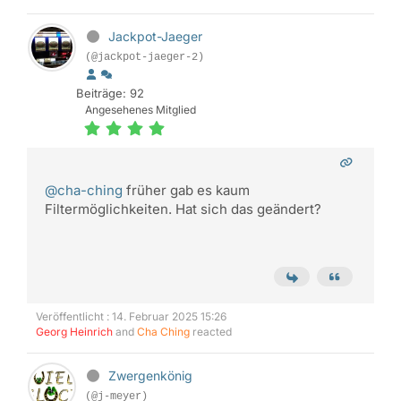
Jackpot-Jaeger
(@jackpot-jaeger-2)
Beiträge: 92
Angesehenes Mitglied
@cha-ching
früher gab es kaum
Filtermöglichkeiten. Hat sich das geändert?
Veröffentlicht : 14. Februar 2025 15:26
Georg Heinrich
and
Cha Ching
reacted
Zwergenkönig
(@j-meyer)