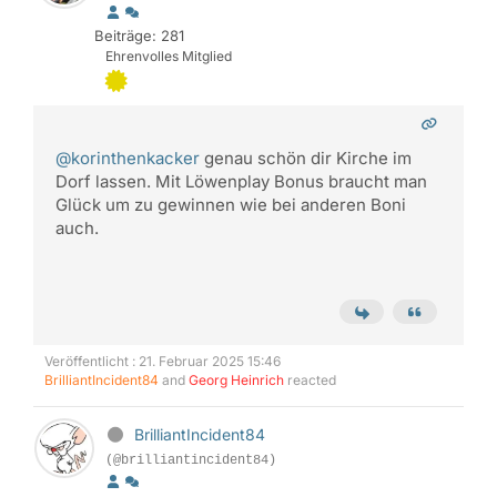
Beiträge: 281
Ehrenvolles Mitglied
@korinthenkacker
genau schön dir Kirche im
Dorf lassen. Mit Löwenplay Bonus braucht man
Glück um zu gewinnen wie bei anderen Boni
auch.
Veröffentlicht : 21. Februar 2025 15:46
BrilliantIncident84
and
Georg Heinrich
reacted
BrilliantIncident84
(@brilliantincident84)