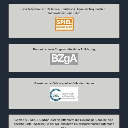
Spielteilnahme ab 18 Jahren. Glücksspiel kann süchtig machen.
Informationen und Hilfe:
Bundeszentrale für gesundheitliche Aufklärung
Gemeinsame Glücksspielbehörde der Länder
Gemäß § 9 Abs. 8 GlüStV 2021 veröffentlicht die zuständige Behörde eine
amtliche Liste (Whitelist), in der alle erlaubten Glücksspielanbieter aufgeführt
sind.