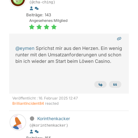
(@cha-ching)
Beiträge: 143
Angesehenes Mitglied
@eymen
Sprichst mỉr aus den Herzen. Ein wenig
runter mit den Umsatzanforderungen und schon
bin ich wieder am Start beim Löwen Casino.
Veröffentlicht : 16. Februar 2025 12:47
BrilliantIncident84
reacted
Korinthenkacker
(@korinthenkacker)