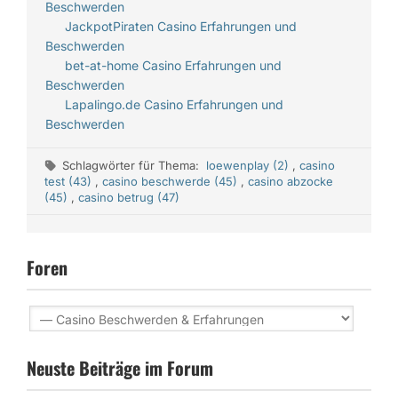
Beschwerden
JackpotPiraten Casino Erfahrungen und
Beschwerden
bet-at-home Casino Erfahrungen und
Beschwerden
Lapalingo.de Casino Erfahrungen und
Beschwerden
Schlagwörter für Thema:
loewenplay (2)
,
casino
test (43)
,
casino beschwerde (45)
,
casino abzocke
(45)
,
casino betrug (47)
Foren
Neuste Beiträge im Forum