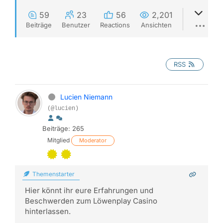
59
23
56
2,201
Beiträge
Benutzer
Reactions
Ansichten
RSS
Lucien Niemann
(@lucien)
Beiträge: 265
Mitglied
Moderator
Themenstarter
Hier könnt ihr eure Erfahrungen und
Beschwerden zum Löwenplay Casino
hinterlassen.