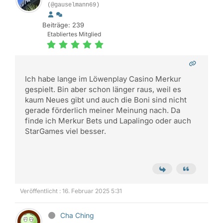
(@gauselmann69)
Beiträge: 239
Etabliertes Mitglied
Ich habe lange im Löwenplay Casino Merkur
gespielt. Bin aber schon länger raus, weil es
kaum Neues gibt und auch die Boni sind nicht
gerade förderlich meiner Meinung nach. Da
finde ich Merkur Bets und Lapalingo oder auch
StarGames viel besser.
Veröffentlicht : 16. Februar 2025 5:31
Cha Ching