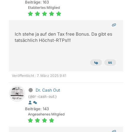
Beiträge: 163
Etabliertes Mitglied
Ich stehe ja auf den Tax free Bonus. Da gibt es
tatsächlich Höchst-RTPs!!!
Veröffentlicht : 7. März 2025 9:41
Dr. Cash Out
(@dr-cash-out)
Beiträge: 143
Angesehenes Mitglied