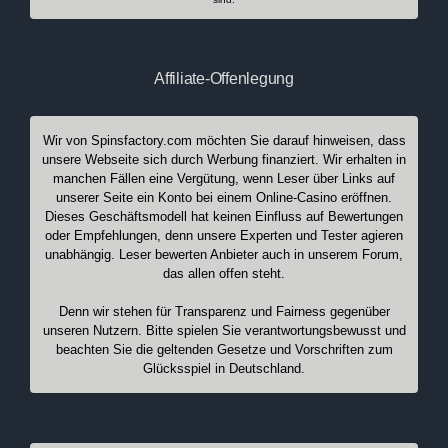
Affiliate-Offenlegung
Wir von Spinsfactory.com möchten Sie darauf hinweisen, dass
unsere Webseite sich durch Werbung finanziert. Wir erhalten in
manchen Fällen eine Vergütung, wenn Leser über Links auf
unserer Seite ein Konto bei einem Online-Casino eröffnen.
Dieses Geschäftsmodell hat keinen Einfluss auf Bewertungen
oder Empfehlungen, denn unsere Experten und Tester agieren
unabhängig. Leser bewerten Anbieter auch in unserem Forum,
das allen offen steht.
Denn wir stehen für Transparenz und Fairness gegenüber
unseren Nutzern. Bitte spielen Sie verantwortungsbewusst und
beachten Sie die geltenden Gesetze und Vorschriften zum
Glücksspiel in Deutschland.