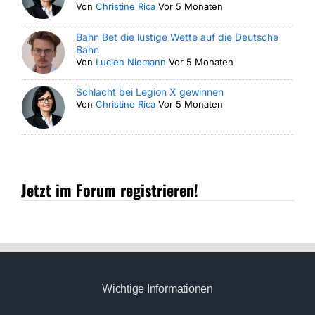
Von
Christine Rica
Vor 5 Monaten
Bahn Bet die lustige Wette auf die Deutsche
Bahn
Von
Lucien Niemann
Vor 5 Monaten
Schlacht bei Legion X gewinnen
Von
Christine Rica
Vor 5 Monaten
Jetzt im Forum registrieren!
Wichtige Informationen