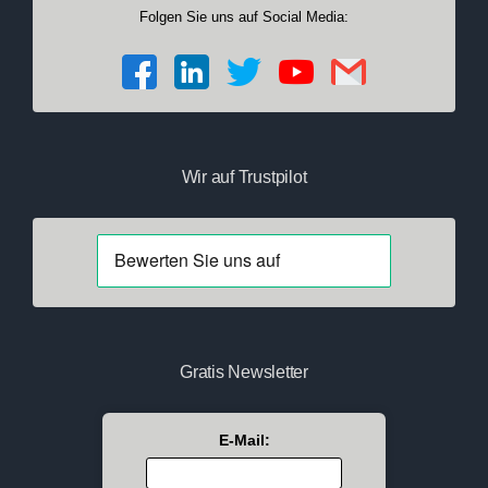
Folgen Sie uns auf Social Media:
Wir auf Trustpilot
Gratis Newsletter
E-Mail: