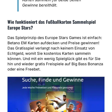
Gewinne bereithält.
Wie funktioniert das Fußballkarten Sammelspiel
Europe Stars?
Das Spielprinzip des Europe Stars Games ist einfach:
Betano EM Karten aufdecken und Preise gewinnen!
Das Gratisspiel verlangt nach keinem Einsatz von
Echtgeld, womit Sie kostenlos Karten sammeln
können. Und mit ein wenig Spielglück gibt es für Sie
hin und wieder gratis Freispiele auf Big Bass Bonanza
oder eine Freebet.