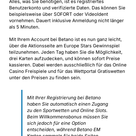
Alles, was Sie benötigen, ist es registriertes
Benutzerkonto und verifizierte Daten. Das können Sie
beispielsweise über SOFORT oder VideoIdent
vornehmen. Dauert inklusive Anmeldung nicht länger
als 5 Minuten.
Mit Ihrem Account bei Betano ist es nun ganz leicht,
über die Aktionsseite am Europe Stars Gewinnspiel
teilzunehmen. Jeden Tag haben Sie die Möglichkeit,
drei Karten aufzudecken, und können sofort Preise
kassieren. Dabei werden ausschließlich für das Online
Casino Freispiele und für das Wettportal Gratiswetten
unter den Preisen zu finden sein.
Mit Ihrer Registrierung bei Betano
haben Sie automatisch einen Zugang
zu den Sportwetten und Online Slots.
Beim Willkommensbonus müssen Sie
sich jedoch für eine Option
entscheiden, während Betano EM
Karten sammeln für beide Seiten