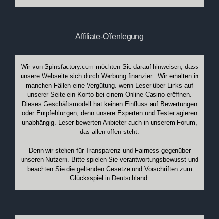
Affiliate-Offenlegung
Wir von Spinsfactory.com möchten Sie darauf hinweisen, dass
unsere Webseite sich durch Werbung finanziert. Wir erhalten in
manchen Fällen eine Vergütung, wenn Leser über Links auf
unserer Seite ein Konto bei einem Online-Casino eröffnen.
Dieses Geschäftsmodell hat keinen Einfluss auf Bewertungen
oder Empfehlungen, denn unsere Experten und Tester agieren
unabhängig. Leser bewerten Anbieter auch in unserem Forum,
das allen offen steht.
Denn wir stehen für Transparenz und Fairness gegenüber
unseren Nutzern. Bitte spielen Sie verantwortungsbewusst und
beachten Sie die geltenden Gesetze und Vorschriften zum
Glücksspiel in Deutschland.