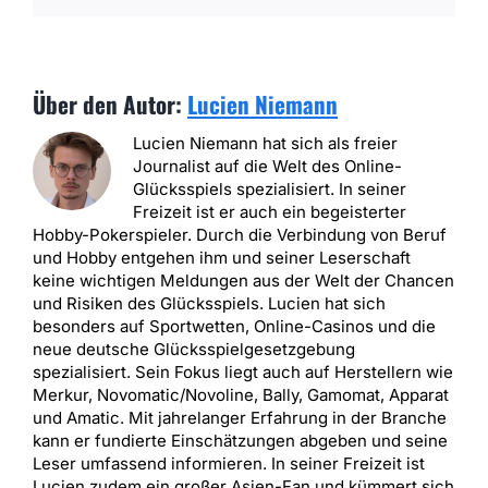
Über den Autor:
Lucien Niemann
Lucien Niemann hat sich als freier
Journalist auf die Welt des Online-
Glücksspiels spezialisiert. In seiner
Freizeit ist er auch ein begeisterter
Hobby-Pokerspieler. Durch die Verbindung von Beruf
und Hobby entgehen ihm und seiner Leserschaft
keine wichtigen Meldungen aus der Welt der Chancen
und Risiken des Glücksspiels. Lucien hat sich
besonders auf Sportwetten, Online-Casinos und die
neue deutsche Glücksspielgesetzgebung
spezialisiert. Sein Fokus liegt auch auf Herstellern wie
Merkur, Novomatic/Novoline, Bally, Gamomat, Apparat
und Amatic. Mit jahrelanger Erfahrung in der Branche
kann er fundierte Einschätzungen abgeben und seine
Leser umfassend informieren. In seiner Freizeit ist
Lucien zudem ein großer Asien-Fan und kümmert sich