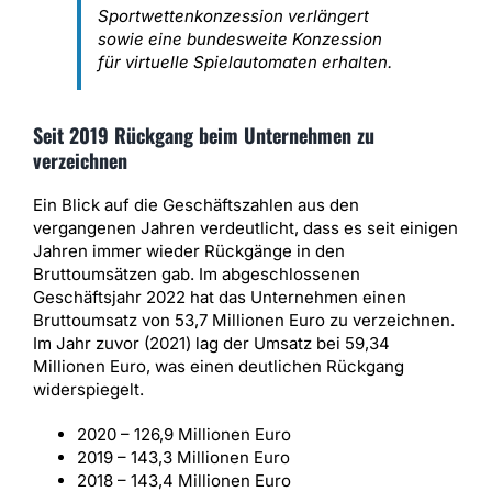
Sportwettenkonzession verlängert
sowie eine bundesweite Konzession
für virtuelle Spielautomaten erhalten.
Seit 2019 Rückgang beim Unternehmen zu
verzeichnen
Ein Blick auf die Geschäftszahlen aus den
vergangenen Jahren verdeutlicht, dass es seit einigen
Jahren immer wieder Rückgänge in den
Bruttoumsätzen gab. Im abgeschlossenen
Geschäftsjahr 2022 hat das Unternehmen einen
Bruttoumsatz von 53,7 Millionen Euro zu verzeichnen.
Im Jahr zuvor (2021) lag der Umsatz bei 59,34
Millionen Euro, was einen deutlichen Rückgang
widerspiegelt.
2020 – 126,9 Millionen Euro
2019 – 143,3 Millionen Euro
2018 – 143,4 Millionen Euro