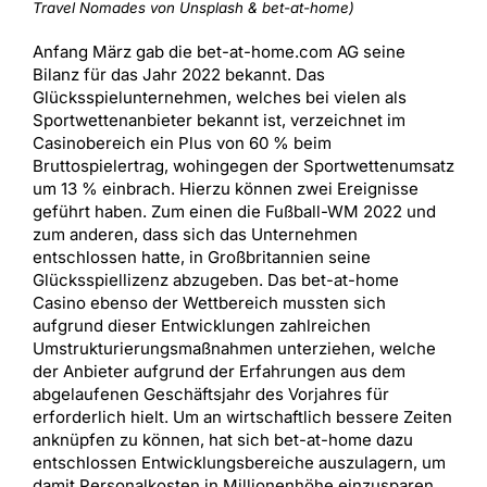
Travel Nomades von Unsplash & bet-at-home)
Anfang März gab die bet-at-home.com AG seine
Bilanz für das Jahr 2022 bekannt. Das
Glücksspielunternehmen, welches bei vielen als
Sportwettenanbieter bekannt ist, verzeichnet im
Casinobereich ein Plus von 60 % beim
Bruttospielertrag, wohingegen der Sportwettenumsatz
um 13 % einbrach. Hierzu können zwei Ereignisse
geführt haben. Zum einen die Fußball-WM 2022 und
zum anderen, dass sich das Unternehmen
entschlossen hatte, in Großbritannien seine
Glücksspiellizenz abzugeben. Das bet-at-home
Casino ebenso der Wettbereich mussten sich
aufgrund dieser Entwicklungen zahlreichen
Umstrukturierungsmaßnahmen unterziehen, welche
der Anbieter aufgrund der Erfahrungen aus dem
abgelaufenen Geschäftsjahr des Vorjahres für
erforderlich hielt. Um an wirtschaftlich bessere Zeiten
anknüpfen zu können, hat sich bet-at-home dazu
entschlossen Entwicklungsbereiche auszulagern, um
damit Personalkosten in Millionenhöhe einzusparen.