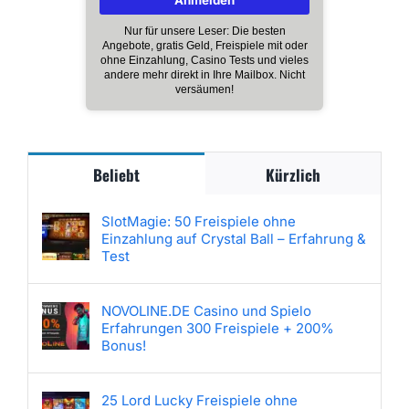
Nur für unsere Leser: Die besten
Angebote, gratis Geld, Freispiele mit oder
ohne Einzahlung, Casino Tests und vieles
andere mehr direkt in Ihre Mailbox. Nicht
versäumen!
Beliebt
Kürzlich
SlotMagie: 50 Freispiele ohne
Einzahlung auf Crystal Ball – Erfahrung &
Test
NOVOLINE.DE Casino und Spielo
Erfahrungen 300 Freispiele + 200%
Bonus!
25 Lord Lucky Freispiele ohne