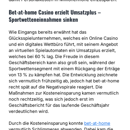
Bet-at-home Casino erzielt Umsatzplus –
Sportwetteneinnahmen sinken
Wie Eingangs bereits erwähnt hat das
Glücksspielunternehmen, welches ein Online Casino
und ein digitales Wettbüro führt, mit seinem Angebot
an virtuellen Spielautomaten ein Umsatzplus erzielt,
welches bei 60 % lag. Die Freude in diesem
Geschäftsbereich kann also groß sein, während der
Sportwettensegment mit einem Rückgang der Erträge
von 13 % zu kämpfen hat. Die Entwicklung zeichnete
sich vermutlich frühzeitig ab, jedoch hat bet-at-home
recht spät auf die Negativspirale reagiert. Die
Maßnahmen zur Kosteneinsparung kamen vermutlich
noch rechtzeitig, was sich jedoch erst im
Geschäftsbericht für das laufende Geschäftsjahr
verdeutlichen wird.
Durch die Kosteneinsparung konnte
bet-at-home
vermutlich Schlimmeres abwenden. Dabei kam die