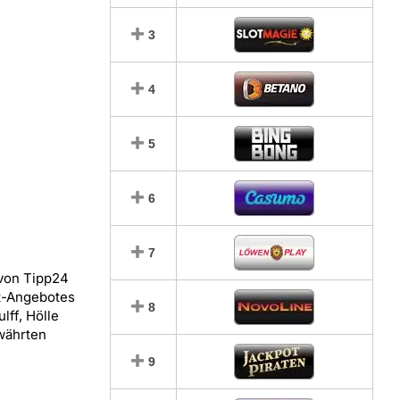
3
4
5
6
7
 von Tipp24
ot-Angebotes
8
lff, Hölle
währten
9