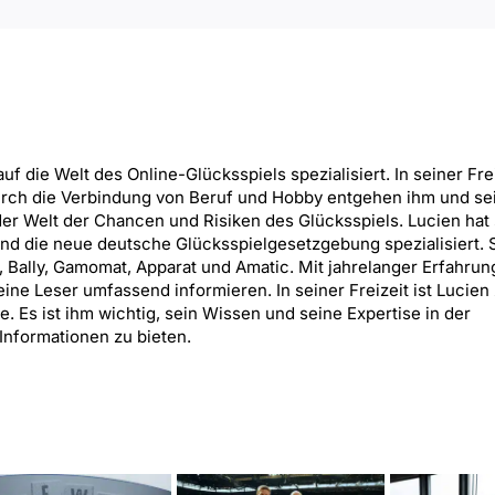
uf die Welt des Online-Glücksspiels spezialisiert. In seiner Frei
urch die Verbindung von Beruf und Hobby entgehen ihm und se
er Welt der Chancen und Risiken des Glücksspiels. Lucien hat 
nd die neue deutsche Glücksspielgesetzgebung spezialisiert. 
, Bally, Gamomat, Apparat und Amatic. Mit jahrelanger Erfahrung
ne Leser umfassend informieren. In seiner Freizeit ist Lucien
 Es ist ihm wichtig, sein Wissen und seine Expertise in der
Informationen zu bieten.