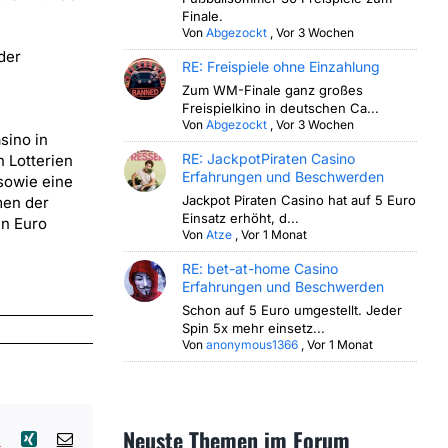
Finale.
Von
Abgezockt
,
Vor 3 Wochen
der
RE: Freispiele ohne Einzahlung
Zum WM-Finale ganz großes
Freispielkino in deutschen Ca...
Von
Abgezockt
,
Vor 3 Wochen
sino in
RE: JackpotPiraten Casino
 Lotterien
Erfahrungen und Beschwerden
 sowie eine
Jackpot Piraten Casino hat auf 5 Euro
men der
Einsatz erhöht, d...
en Euro
Von
Atze
,
Vor 1 Monat
RE: bet-at-home Casino
Erfahrungen und Beschwerden
Schon auf 5 Euro umgestellt. Jeder
Spin 5x mehr einsetz...
Von
anonymous1366
,
Vor 1 Monat
Neuste Themen im Forum
lr
Pinterest
Xing
E-