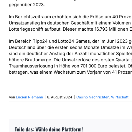
gegenüber 2023.
Im Berichtszeitraum erhöhten sich die Erlöse um 40 Prozen
Umsatzanstieg im deutschen Geschäft mit einem Volumen v
Lotteriegeschäft aufbaut. Dieser machte 16,793 Millionen E
Im Bereich Tipp24 und Lotto24 Games, der im Juni 2023 g
Deutschland über die ersten sechs Monate Umsätze im Wert
sind ein deutlicher Anstieg der Anzahl monatlicher Spielt
höhere Bruttomarge. Die Umsatzerlöse des ersten Quarta
Traumhausverlosung in Höhe von 701 000 Euro belastet. O
betragen, was einem Wachstum zum Vorjahr von 41 Prozen
Von
Lucien Niemann
|
8. August 2024
|
Casino Nachrichten
,
Wirtschaft
Teile das: Wähle deine Plattform!