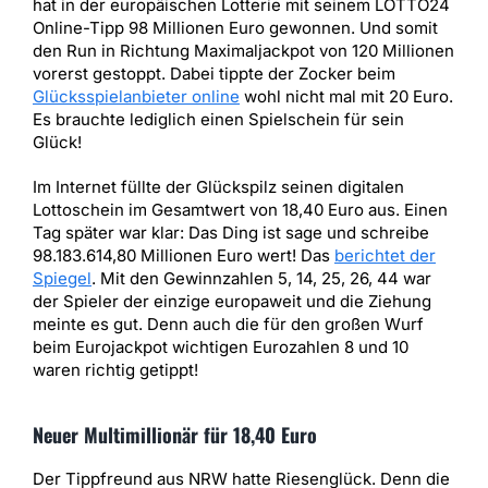
hat in der europäischen Lotterie mit seinem LOTTO24
Online-Tipp 98 Millionen Euro gewonnen. Und somit
den Run in Richtung Maximaljackpot von 120 Millionen
vorerst gestoppt. Dabei tippte der Zocker beim
Glücksspielanbieter online
wohl nicht mal mit 20 Euro.
Es brauchte lediglich einen Spielschein für sein
Glück!
Im Internet füllte der Glückspilz seinen digitalen
Lottoschein im Gesamtwert von 18,40 Euro aus. Einen
Tag später war klar: Das Ding ist sage und schreibe
98.183.614,80 Millionen Euro wert! Das
berichtet der
Spiegel
. Mit den Gewinnzahlen 5, 14, 25, 26, 44 war
der Spieler der einzige europaweit und die Ziehung
meinte es gut. Denn auch die für den großen Wurf
beim Eurojackpot wichtigen Eurozahlen 8 und 10
waren richtig getippt!
Neuer Multimillionär für 18,40 Euro
Der Tippfreund aus NRW hatte Riesenglück. Denn die