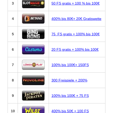
3
50 FS gratis + 100 % bis 100€
4
400% bis 80€+ 20€ Gratiswette
5
75 FS gratis + 100% bis 100€
6
20 FS gratis + 100% bis 100€
7
100% bis 100€+ 150FS
8
300 Freispiele + 200%
9
100% bis 100€ + 75 FS
10
400% bis 50€ + 100 FS