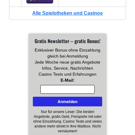
Alle Spielotheken und Casinos
Gratis Newsletter – gratis Bonus!
Exklusiver Bonus ohne Einzahlung
gleich bei Anmeldung
Jede Woche neue gratis Angebote
Infos, Service, Nachrichten
Casino Tests und Erfahrungen
E-Mail:
Nur für unsere Leser: Die besten
Angebote, gratis Geld, Freispiele mit oder
ohne Einzahlung, Casino Tests und vieles
andere mehr direkt in Ihre Mailbox. Nicht
versäumen!