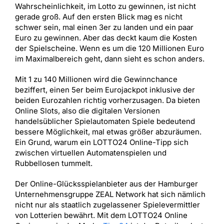
Wahrscheinlichkeit, im Lotto zu gewinnen, ist nicht
gerade groß. Auf den ersten Blick mag es nicht
schwer sein, mal einen 3er zu landen und ein paar
Euro zu gewinnen. Aber das deckt kaum die Kosten
der Spielscheine. Wenn es um die 120 Millionen Euro
im Maximalbereich geht, dann sieht es schon anders.
Mit 1 zu 140 Millionen wird die Gewinnchance
beziffert, einen 5er beim Eurojackpot inklusive der
beiden Eurozahlen richtig vorherzusagen. Da bieten
Online Slots, also die digitalen Versionen
handelsüblicher Spielautomaten Spiele bedeutend
bessere Möglichkeit, mal etwas größer abzuräumen.
Ein Grund, warum ein LOTTO24 Online-Tipp sich
zwischen virtuellen Automatenspielen und
Rubbellosen tummelt.
Der Online-Glücksspielanbieter aus der Hamburger
Unternehmensgruppe ZEAL Network hat sich nämlich
nicht nur als staatlich zugelassener Spielevermittler
von Lotterien bewährt. Mit dem LOTTO24 Online