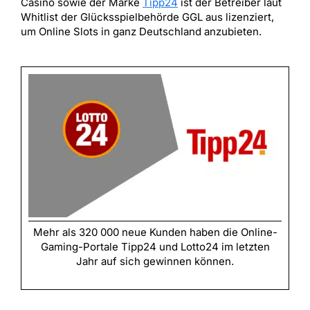
Casino sowie der Marke
Tipp24
ist der Betreiber laut
Whitlist der Glücksspielbehörde GGL aus lizenziert,
um Online Slots in ganz Deutschland anzubieten.
Mehr als 320 000 neue Kunden haben die Online-
Gaming-Portale Tipp24 und Lotto24 im letzten
Jahr auf sich gewinnen können.