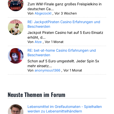
Zum WM-Finale ganz großes Freispielkino in
deutschen Ca...
Von
Abgezockt
,
Vor 3 Wochen
RE: JackpotPiraten Casino Erfahrungen und
Beschwerden
Jackpot Piraten Casino hat auf 5 Euro Einsatz
erhöht, d...
Von
Atze
,
Vor 1 Monat
RE: bet-at-home Casino Erfahrungen und
Beschwerden
Schon auf 5 Euro umgestellt. Jeder Spin 5x
mehr einsetz...
Von
anonymous1366
,
Vor 1 Monat
Neuste Themen im Forum
Lebensmittel im Greifautomaten - Spielhallen
werden zu Lebensmittelhändlern