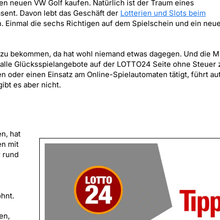
n neuen VW Golf kaufen. Natürlich ist der Traum eines
sent. Davon lebt das Geschäft der
Lotterien und Slots beim
 Einmal die sechs Richtigen auf dem Spielschein und ein neu
en zu bekommen, da hat wohl niemand etwas dagegen. Und die 
 alle Glücksspielangebote auf der LOTTO24 Seite ohne Steuer 
n oder einen Einsatz am Online-Spielautomaten tätigt, führt a
bt es aber nicht.
n, hat
en mit
r rund
hnt.
en,