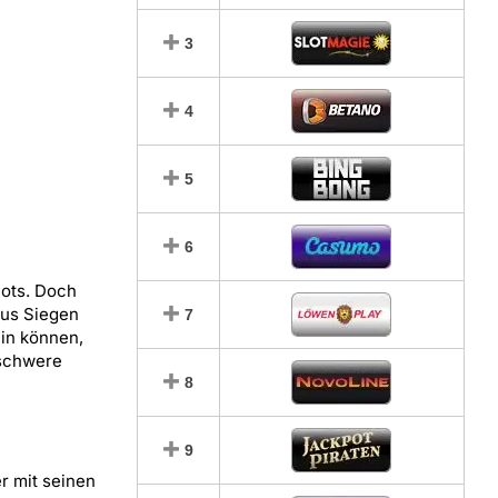
3
4
5
6
lots. Doch
aus Siegen
7
ein können,
nschwere
8
9
r mit seinen