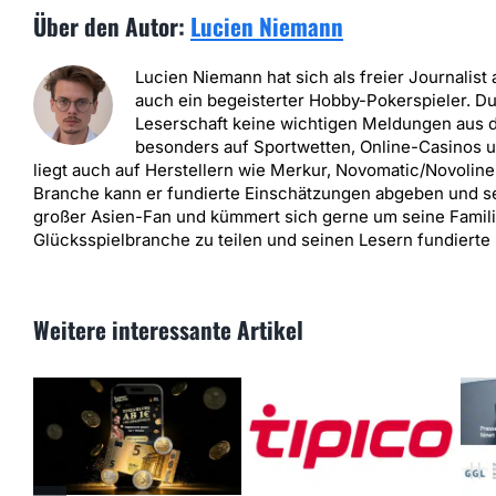
Über den Autor:
Lucien Niemann
Lucien Niemann hat sich als freier Journalist a
auch ein begeisterter Hobby-Pokerspieler. D
Leserschaft keine wichtigen Meldungen aus d
besonders auf Sportwetten, Online-Casinos u
liegt auch auf Herstellern wie Merkur, Novomatic/Novoline
Branche kann er fundierte Einschätzungen abgeben und sei
großer Asien-Fan und kümmert sich gerne um seine Familie.
Glücksspielbranche zu teilen und seinen Lesern fundierte 
Weitere interessante Artikel