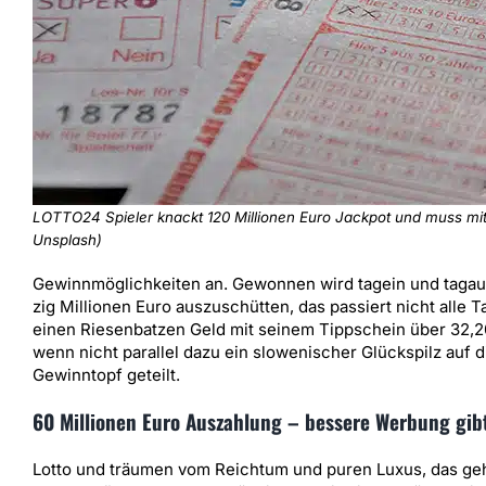
LOTTO24 Spieler knackt 120 Millionen Euro Jackpot und muss mit 
Unsplash)
Gewinnmöglichkeiten an. Gewonnen wird tagein und tagaus 
zig Millionen Euro auszuschütten, das passiert nicht alle 
einen Riesenbatzen Geld mit seinem Tippschein über 32,20
wenn nicht parallel dazu ein slowenischer Glückspilz auf 
Gewinntopf geteilt.
60 Millionen Euro Auszahlung – bessere Werbung gibt
Lotto und träumen vom Reichtum und puren Luxus, das geh