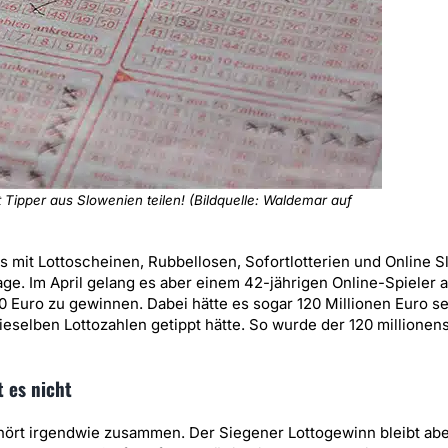
Tipper aus Slowenien teilen! (Bildquelle: Waldemar auf
mit Lottoscheinen, Rubbellosen, Sofortlotterien und Online S
Tage. Im April gelang es aber einem 42-jährigen Online-Spieler 
 Euro zu gewinnen. Dabei hätte es sogar 120 Millionen Euro s
dieselben Lottozahlen getippt hätte. So wurde der 120 millione
 es nicht
ört irgendwie zusammen. Der Siegener Lottogewinn bleibt abe