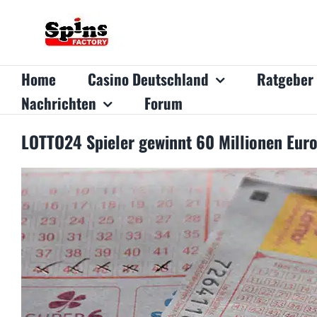
Zum
Inhalt
springen
Home
Casino Deutschland
Ratgeber
Nachrichten
Forum
LOTTO24 Spieler gewinnt 60 Millionen Euro