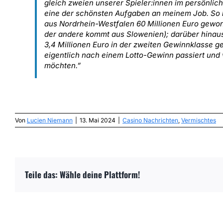
gleich zweien unserer Spieler:innen im persönlic
eine der schönsten Aufgaben an meinem Job. So 
aus Nordrhein-Westfalen 60 Millionen Euro gewon
der andere kommt aus Slowenien); darüber hinau
3,4 Millionen Euro in der zweiten Gewinnklasse 
eigentlich nach einem Lotto-Gewinn passiert und w
möchten.”
Von
Lucien Niemann
|
13. Mai 2024
|
Casino Nachrichten
,
Vermischtes
Teile das: Wähle deine Plattform!