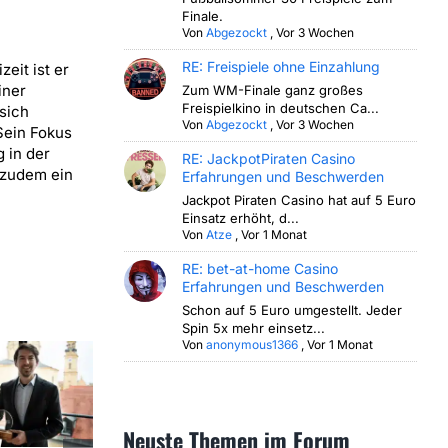
Finale.
Von
Abgezockt
,
Vor 3 Wochen
RE: Freispiele ohne Einzahlung
zeit ist er
iner
Zum WM-Finale ganz großes
Freispielkino in deutschen Ca...
sich
Von
Abgezockt
,
Vor 3 Wochen
Sein Fokus
 in der
RE: JackpotPiraten Casino
 zudem ein
Erfahrungen und Beschwerden
Jackpot Piraten Casino hat auf 5 Euro
Einsatz erhöht, d...
Von
Atze
,
Vor 1 Monat
RE: bet-at-home Casino
Erfahrungen und Beschwerden
Schon auf 5 Euro umgestellt. Jeder
Spin 5x mehr einsetz...
Von
anonymous1366
,
Vor 1 Monat
Neuste Themen im Forum