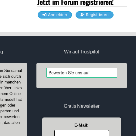
Jetzt im Forum registrieren!
Anmelden
Registrieren
ng
Wir auf Trustpilot
n Sie darauf
e sich durch
n in manchen
er über Links
einem Online-
tsmodell hat
ngen oder
Gratis Newsletter
perten und
er bewerten
, das allen
E-Mail: