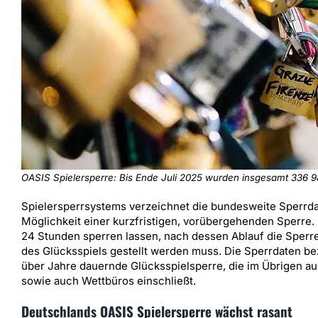
OASIS Spielersperre: Bis Ende Juli 2025 wurden insgesamt 336 98
Spielersperrsystems verzeichnet die bundesweite Sperrdate
Möglichkeit einer kurzfristigen, vorübergehenden Sperre.
24 Stunden sperren lassen, nach dessen Ablauf die Sperr
des Glücksspiels gestellt werden muss. Die Sperrdaten be
über Jahre dauernde Glücksspielsperre, die im Übrigen auc
sowie auch Wettbüros einschließt.
Deutschlands OASIS Spielersperre wächst rasant