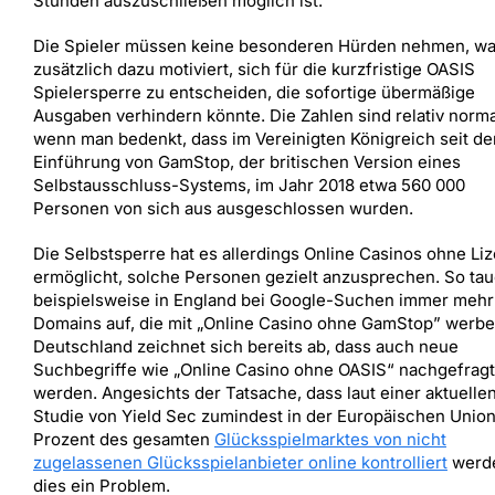
Stunden auszuschließen möglich ist.
Die Spieler müssen keine besonderen Hürden nehmen, wa
zusätzlich dazu motiviert, sich für die kurzfristige OASIS
Spielersperre zu entscheiden, die sofortige übermäßige
Ausgaben verhindern könnte. Die Zahlen sind relativ norma
wenn man bedenkt, dass im Vereinigten Königreich seit de
Einführung von GamStop, der britischen Version eines
Selbstausschluss-Systems, im Jahr 2018 etwa 560 000
Personen von sich aus ausgeschlossen wurden.
Die Selbstsperre hat es allerdings Online Casinos ohne Li
ermöglicht, solche Personen gezielt anzusprechen. So ta
beispielsweise in England bei Google-Suchen immer mehr
Domains auf, die mit „Online Casino ohne GamStop” werbe
Deutschland zeichnet sich bereits ab, dass auch neue
Suchbegriffe wie „Online Casino ohne OASIS“ nachgefragt
werden. Angesichts der Tatsache, dass laut einer aktuelle
Studie von Yield Sec zumindest in der Europäischen Union
Prozent des gesamten
Glücksspielmarktes von nicht
zugelassenen Glücksspielanbieter online kontrolliert
werde
dies ein Problem.