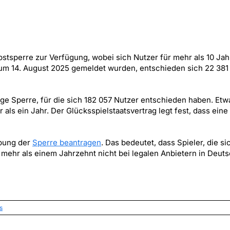
tsperre zur Verfügung, wobei sich Nutzer für mehr als 10 Jah
zum 14. August 2025 gemeldet wurden, entschieden sich 22 381 
ige Sperre, für die sich 182 057 Nutzer entschieden haben. Etw
als ein Jahr. Der Glücksspielstaatsvertrag legt fest, dass eine
ebung der
Sperre beantragen
. Das bedeutet, dass Spieler, die si
 mehr als einem Jahrzehnt nicht bei legalen Anbietern in Deut
s