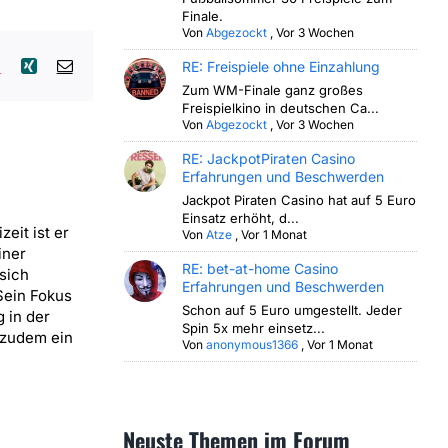
Finale.
Von
Abgezockt
,
Vor 3 Wochen
lr
Pinterest
Xing
E-
RE: Freispiele ohne Einzahlung
Mail
Zum WM-Finale ganz großes
Freispielkino in deutschen Ca...
Von
Abgezockt
,
Vor 3 Wochen
RE: JackpotPiraten Casino
Erfahrungen und Beschwerden
Jackpot Piraten Casino hat auf 5 Euro
Einsatz erhöht, d...
zeit ist er
Von
Atze
,
Vor 1 Monat
iner
RE: bet-at-home Casino
sich
Erfahrungen und Beschwerden
Sein Fokus
Schon auf 5 Euro umgestellt. Jeder
 in der
Spin 5x mehr einsetz...
 zudem ein
Von
anonymous1366
,
Vor 1 Monat
Neuste Themen im Forum