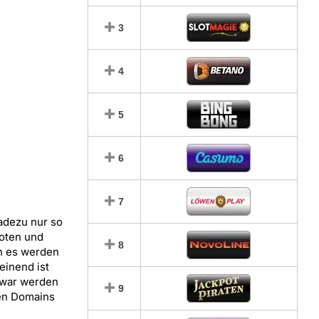
3
4
5
6
7
radezu nur so
boten und
8
nn es werden
einend ist
Zwar werden
9
en Domains