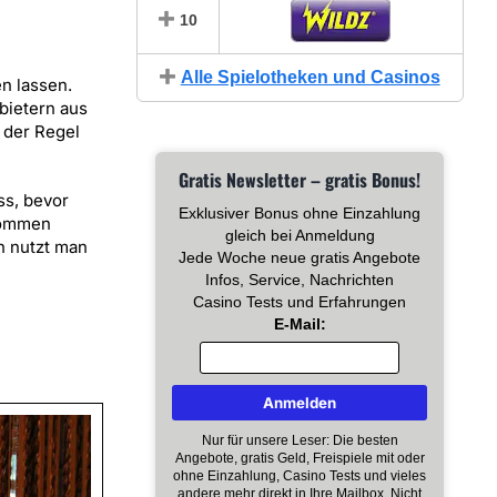
10
Alle Spielotheken und Casinos
n lassen.
bietern aus
 der Regel
Gratis Newsletter – gratis Bonus!
ss, bevor
Exklusiver Bonus ohne Einzahlung
kommen
gleich bei Anmeldung
h nutzt man
Jede Woche neue gratis Angebote
Infos, Service, Nachrichten
Casino Tests und Erfahrungen
E-Mail:
Nur für unsere Leser: Die besten
Angebote, gratis Geld, Freispiele mit oder
ohne Einzahlung, Casino Tests und vieles
andere mehr direkt in Ihre Mailbox. Nicht