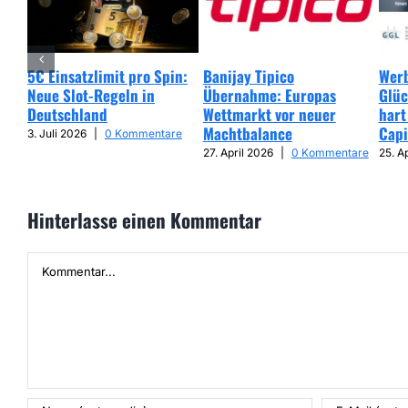
5€ Einsatzlimit pro Spin:
Banijay Tipico
Werb
Neue Slot-Regeln in
Übernahme: Europas
Glüc
Deutschland
Wettmarkt vor neuer
hart
Machtbalance
Capi
3. Juli 2026
|
0 Kommentare
27. April 2026
|
0 Kommentare
25. A
Hinterlasse einen Kommentar
Kommentar