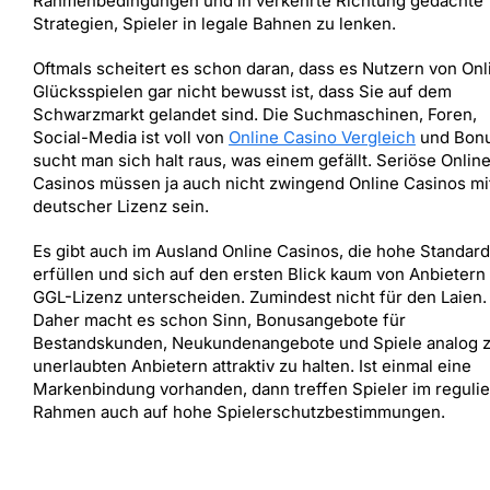
Rahmenbedingungen und in verkehrte Richtung gedachte
Strategien, Spieler in legale Bahnen zu lenken.
Oftmals scheitert es schon daran, dass es Nutzern von Onl
Glücksspielen gar nicht bewusst ist, dass Sie auf dem
Schwarzmarkt gelandet sind. Die Suchmaschinen, Foren,
Social-Media ist voll von
Online Casino Vergleich
und Bonu
sucht man sich halt raus, was einem gefällt. Seriöse Onlin
Casinos müssen ja auch nicht zwingend Online Casinos mi
deutscher Lizenz sein.
Es gibt auch im Ausland Online Casinos, die hohe Standar
erfüllen und sich auf den ersten Blick kaum von Anbietern
GGL-Lizenz unterscheiden. Zumindest nicht für den Laien.
Daher macht es schon Sinn, Bonusangebote für
Bestandskunden, Neukundenangebote und Spiele analog 
unerlaubten Anbietern attraktiv zu halten. Ist einmal eine
Markenbindung vorhanden, dann treffen Spieler im regulie
Rahmen auch auf hohe Spielerschutzbestimmungen.