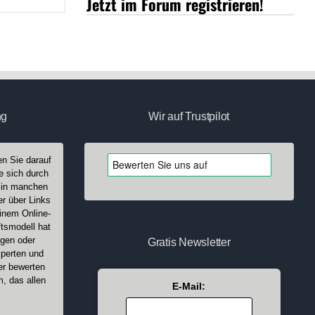
Jetzt im Forum registrieren!
ng
Wir auf Trustpilot
n Sie darauf
e sich durch
n in manchen
er über Links
einem Online-
tsmodell hat
ngen oder
Gratis Newsletter
perten und
er bewerten
, das allen
E-Mail: