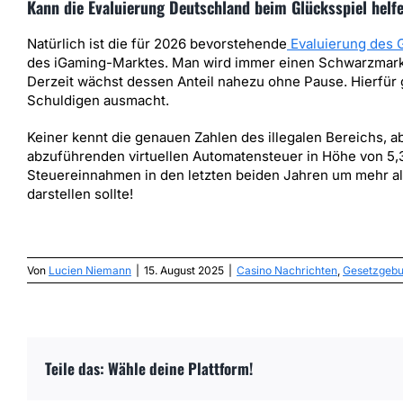
Kann die Evaluierung Deutschland beim Glücksspiel helf
Natürlich ist die für 2026 bevorstehende
Evaluierung des G
des iGaming-Marktes. Man wird immer einen Schwarzmarkt
Derzeit wächst dessen Anteil nahezu ohne Pause. Hierfür 
Schuldigen ausmacht.
Keiner kennt die genauen Zahlen des illegalen Bereichs, a
abzuführenden virtuellen Automatensteuer in Höhe von 5,3 P
Steuereinnahmen in den letzten beiden Jahren um mehr als
darstellen sollte!
Von
Lucien Niemann
|
15. August 2025
|
Casino Nachrichten
,
Gesetzgeb
Teile das: Wähle deine Plattform!