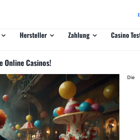
E
Hersteller
Zahlung
Casino Tes
e Online Casinos!
Die