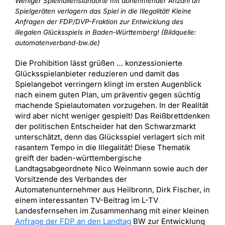
Weniger Spielhallenstandorte mit abnehmender Anzahl an
Spielgeräten verlagern das Spiel in die Illegalität! Kleine
Anfragen der FDP/DVP-Fraktion zur Entwicklung des
illegalen Glücksspiels in Baden-Württemberg! (Bildquelle:
automatenverband-bw.de)
Die Prohibition lässt grüßen … konzessionierte
Glücksspielanbieter reduzieren und damit das
Spielangebot verringern klingt im ersten Augenblick
nach einem guten Plan, um präventiv gegen süchtig
machende Spielautomaten vorzugehen. In der Realität
wird aber nicht weniger gespielt! Das Reißbrettdenken
der politischen Entscheider hat den Schwarzmarkt
unterschätzt, denn das Glücksspiel verlagert sich mit
rasantem Tempo in die Illegalität! Diese Thematik
greift der baden-württembergische
Landtagsabgeordnete Nico Weinmann sowie auch der
Vorsitzende des Verbandes der
Automatenunternehmer aus Heilbronn, Dirk Fischer, in
einem interessanten TV-Beitrag im L-TV
Landesfernsehen im Zusammenhang mit einer kleinen
Anfrage der FDP an den Landtag
BW zur Entwicklung