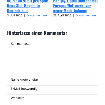
5€ Einsatzlimit pro Spin:
Banijay Tipico Übernahme:
Wer
Neue Slot-Regeln in
Europas Wettmarkt vor
Glü
Deutschland
neuer Machtbalance
har
Cap
3. Juli 2026
|
0 Kommentare
27. April 2026
|
0 Kommentare
25. 
Hinterlasse einen Kommentar
Kommentar