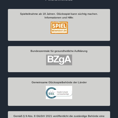
Spielteilnahme ab 18 Jahren. Glücksspiel kann süchtig machen.
Informationen und Hilfe:
Bundeszentrale für gesundheitliche Aufklärung
Gemeinsame Glücksspielbehörde der Länder
Gemäß § 9 Abs. 8 GlüStV 2021 veröffentlicht die zuständige Behörde eine