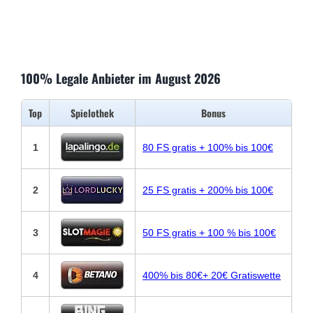
100% Legale Anbieter im August 2026
Top
Spielothek
Bonus
1
80 FS gratis + 100% bis 100€
2
25 FS gratis + 200% bis 100€
3
50 FS gratis + 100 % bis 100€
4
400% bis 80€+ 20€ Gratiswette