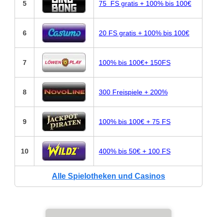
5
75 FS gratis + 100% bis 100€
6
20 FS gratis + 100% bis 100€
7
100% bis 100€+ 150FS
8
300 Freispiele + 200%
9
100% bis 100€ + 75 FS
10
400% bis 50€ + 100 FS
Alle Spielotheken und Casinos