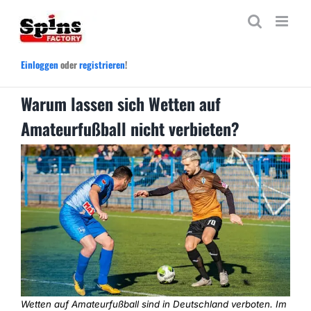
Zum
Inhalt
springen
Einloggen
oder
registrieren
!
Warum lassen sich Wetten auf
Amateurfußball nicht verbieten?
Wetten auf Amateurfußball sind in Deutschland verboten. Im