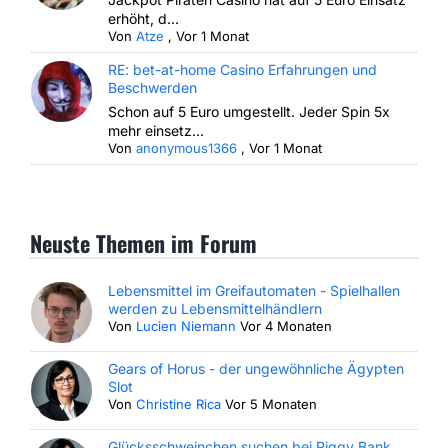
erhöht, d...
Von
Atze
,
Vor 1 Monat
RE: bet-at-home Casino Erfahrungen und
Beschwerden
Schon auf 5 Euro umgestellt. Jeder Spin 5x
mehr einsetz...
Von
anonymous1366
,
Vor 1 Monat
Neuste Themen im Forum
Lebensmittel im Greifautomaten - Spielhallen
werden zu Lebensmittelhändlern
Von
Lucien Niemann
Vor 4 Monaten
Gears of Horus - der ungewöhnliche Ägypten
Slot
Von
Christine Rica
Vor 5 Monaten
Glücksschweinchen suchen bei Piggy Bank