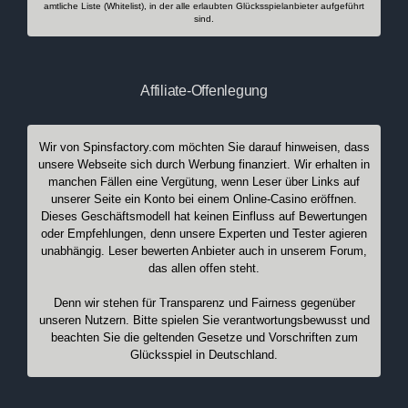
amtliche Liste (Whitelist), in der alle erlaubten Glücksspielanbieter aufgeführt
sind.
Affiliate-Offenlegung
Wir von Spinsfactory.com möchten Sie darauf hinweisen, dass
unsere Webseite sich durch Werbung finanziert. Wir erhalten in
manchen Fällen eine Vergütung, wenn Leser über Links auf
unserer Seite ein Konto bei einem Online-Casino eröffnen.
Dieses Geschäftsmodell hat keinen Einfluss auf Bewertungen
oder Empfehlungen, denn unsere Experten und Tester agieren
unabhängig. Leser bewerten Anbieter auch in unserem Forum,
das allen offen steht.
Denn wir stehen für Transparenz und Fairness gegenüber
unseren Nutzern. Bitte spielen Sie verantwortungsbewusst und
beachten Sie die geltenden Gesetze und Vorschriften zum
Glücksspiel in Deutschland.