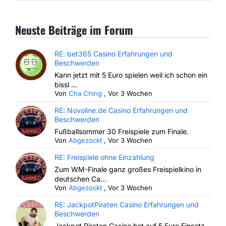
Neuste Beiträge im Forum
RE: bet365 Casino Erfahrungen und
Beschwerden
Kann jetzt mit 5 Euro spielen weil ich schon ein
bissl ...
Von
Cha Ching
,
Vor 3 Wochen
RE: Novoline.de Casino Erfahrungen und
Beschwerden
Fußballsommer 30 Freispiele zum Finale.
Von
Abgezockt
,
Vor 3 Wochen
RE: Freispiele ohne Einzahlung
Zum WM-Finale ganz großes Freispielkino in
deutschen Ca...
Von
Abgezockt
,
Vor 3 Wochen
RE: JackpotPiraten Casino Erfahrungen und
Beschwerden
Jackpot Piraten Casino hat auf 5 Euro Einsatz