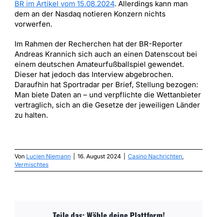
BR im Artikel vom 15.08.2024
. Allerdings kann man
dem an der Nasdaq notieren Konzern nichts
vorwerfen.
Im Rahmen der Recherchen hat der BR-Reporter
Andreas Krannich sich auch an einen Datenscout bei
einem deutschen Amateurfußballspiel gewendet.
Dieser hat jedoch das Interview abgebrochen.
Daraufhin hat Sportradar per Brief, Stellung bezogen:
Man biete Daten an – und verpflichte die Wettanbieter
vertraglich, sich an die Gesetze der jeweiligen Länder
zu halten.
Von
Lucien Niemann
|
16. August 2024
|
Casino Nachrichten
,
Vermischtes
Teile das: Wähle deine Plattform!