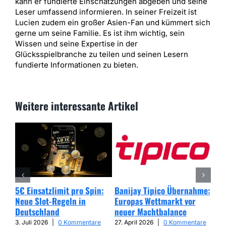
kann er fundierte Einschätzungen abgeben und seine
Leser umfassend informieren. In seiner Freizeit ist
Lucien zudem ein großer Asien-Fan und kümmert sich
gerne um seine Familie. Es ist ihm wichtig, sein
Wissen und seine Expertise in der
Glücksspielbranche zu teilen und seinen Lesern
fundierte Informationen zu bieten.
Weitere interessante Artikel
5€ Einsatzlimit pro Spin:
Banijay Tipico Übernahme:
Wer
Neue Slot-Regeln in
Europas Wettmarkt vor
Glü
Deutschland
neuer Machtbalance
har
Cap
3. Juli 2026
|
0 Kommentare
27. April 2026
|
0 Kommentare