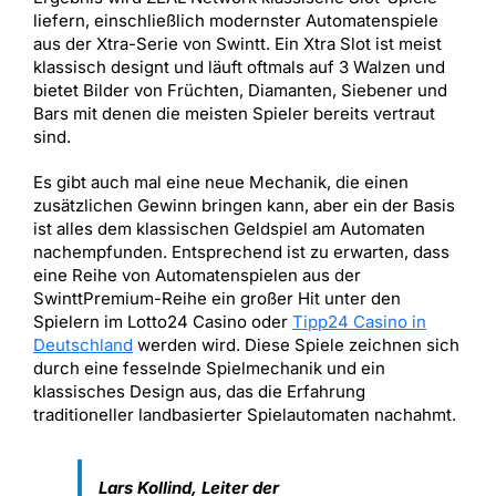
liefern, einschließlich modernster Automatenspiele
aus der Xtra-Serie von Swintt. Ein Xtra Slot ist meist
klassisch designt und läuft oftmals auf 3 Walzen und
bietet Bilder von Früchten, Diamanten, Siebener und
Bars mit denen die meisten Spieler bereits vertraut
sind.
Es gibt auch mal eine neue Mechanik, die einen
zusätzlichen Gewinn bringen kann, aber ein der Basis
ist alles dem klassischen Geldspiel am Automaten
nachempfunden. Entsprechend ist zu erwarten, dass
eine Reihe von Automatenspielen aus der
SwinttPremium-Reihe ein großer Hit unter den
Spielern im Lotto24 Casino oder
Tipp24 Casino in
Deutschland
werden wird. Diese Spiele zeichnen sich
durch eine fesselnde Spielmechanik und ein
klassisches Design aus, das die Erfahrung
traditioneller landbasierter Spielautomaten nachahmt.
Lars Kollind, Leiter der