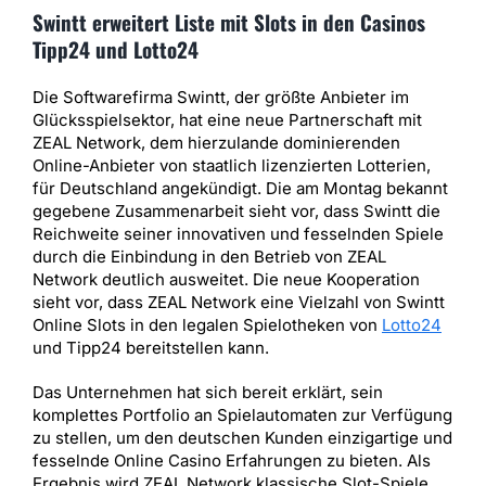
Swintt erweitert Liste mit Slots in den Casinos
Tipp24 und Lotto24
Die Softwarefirma Swintt, der größte Anbieter im
Glücksspielsektor, hat eine neue Partnerschaft mit
ZEAL Network, dem hierzulande dominierenden
Online-Anbieter von staatlich lizenzierten Lotterien,
für Deutschland angekündigt. Die am Montag bekannt
gegebene Zusammenarbeit sieht vor, dass Swintt die
Reichweite seiner innovativen und fesselnden Spiele
durch die Einbindung in den Betrieb von ZEAL
Network deutlich ausweitet. Die neue Kooperation
sieht vor, dass ZEAL Network eine Vielzahl von Swintt
Online Slots in den legalen Spielotheken von
Lotto24
und Tipp24 bereitstellen kann.
Das Unternehmen hat sich bereit erklärt, sein
komplettes Portfolio an Spielautomaten zur Verfügung
zu stellen, um den deutschen Kunden einzigartige und
fesselnde Online Casino Erfahrungen zu bieten. Als
Ergebnis wird ZEAL Network klassische Slot-Spiele