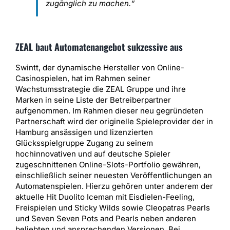
zugänglich zu machen.“
ZEAL baut Automatenangebot sukzessive aus
Swintt, der dynamische Hersteller von Online-
Casinospielen, hat im Rahmen seiner
Wachstumsstrategie die ZEAL Gruppe und ihre
Marken in seine Liste der Betreiberpartner
aufgenommen. Im Rahmen dieser neu gegründeten
Partnerschaft wird der originelle Spieleprovider der in
Hamburg ansässigen und lizenzierten
Glücksspielgruppe Zugang zu seinem
hochinnovativen und auf deutsche Spieler
zugeschnittenen Online-Slots-Portfolio gewähren,
einschließlich seiner neuesten Veröffentlichungen an
Automatenspielen. Hierzu gehören unter anderem der
aktuelle Hit Duolito Iceman mit Eisdielen-Feeling,
Freispielen und Sticky Wilds sowie Cleopatras Pearls
und Seven Seven Pots and Pearls neben anderen
beliebten und ansprechenden Versionen. Bei