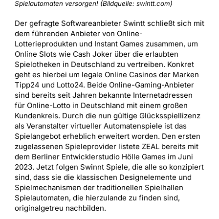
Spielautomaten versorgen! (Bildquelle: swintt.com)
Der gefragte Softwareanbieter Swintt schließt sich mit
dem führenden Anbieter von Online-
Lotterieprodukten und Instant Games zusammen, um
Online Slots wie Cash Joker über die erlaubten
Spielotheken in Deutschland zu vertreiben. Konkret
geht es hierbei um legale Online Casinos der Marken
Tipp24 und Lotto24. Beide Online-Gaming-Anbieter
sind bereits seit Jahren bekannte Internetadressen
für Online-Lotto in Deutschland mit einem großen
Kundenkreis. Durch die nun gültige Glücksspiellizenz
als Veranstalter virtueller Automatenspiele ist das
Spielangebot erheblich erweitert worden. Den ersten
zugelassenen Spieleprovider listete ZEAL bereits mit
dem Berliner Entwicklerstudio Hölle Games im Juni
2023. Jetzt folgen Swinnt Spiele, die alle so konzipiert
sind, dass sie die klassischen Designelemente und
Spielmechanismen der traditionellen Spielhallen
Spielautomaten, die hierzulande zu finden sind,
originalgetreu nachbilden.