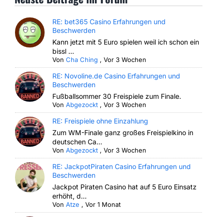
RE: bet365 Casino Erfahrungen und
Beschwerden
Kann jetzt mit 5 Euro spielen weil ich schon ein
bissl ...
Von
Cha Ching
,
Vor 3 Wochen
RE: Novoline.de Casino Erfahrungen und
Beschwerden
Fußballsommer 30 Freispiele zum Finale.
Von
Abgezockt
,
Vor 3 Wochen
RE: Freispiele ohne Einzahlung
Zum WM-Finale ganz großes Freispielkino in
deutschen Ca...
Von
Abgezockt
,
Vor 3 Wochen
RE: JackpotPiraten Casino Erfahrungen und
Beschwerden
Jackpot Piraten Casino hat auf 5 Euro Einsatz
erhöht, d...
Von
Atze
,
Vor 1 Monat