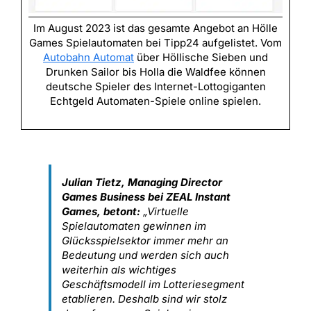
Im August 2023 ist das gesamte Angebot an Hölle
Games Spielautomaten bei Tipp24 aufgelistet. Vom
Autobahn Automat
über Höllische Sieben und
Drunken Sailor bis Holla die Waldfee können
deutsche Spieler des Internet-Lottogiganten
Echtgeld Automaten-Spiele online spielen.
Julian Tietz, Managing Director
Games Business bei ZEAL Instant
Games, betont:
„Virtuelle
Spielautomaten gewinnen im
Glücksspielsektor immer mehr an
Bedeutung und werden sich auch
weiterhin als wichtiges
Geschäftsmodell im Lotteriesegment
etablieren. Deshalb sind wir stolz