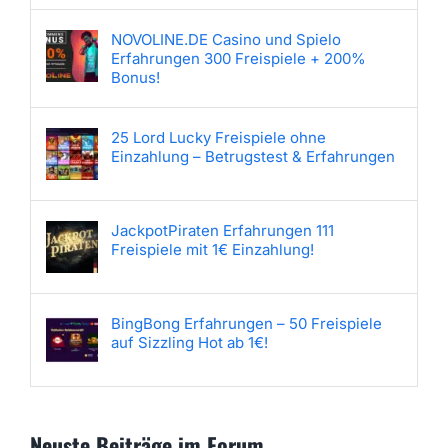
NOVOLINE.DE Casino und Spielo
Erfahrungen 300 Freispiele + 200%
Bonus!
25 Lord Lucky Freispiele ohne
Einzahlung – Betrugstest & Erfahrungen
JackpotPiraten Erfahrungen 111
Freispiele mit 1€ Einzahlung!
BingBong Erfahrungen – 50 Freispiele
auf Sizzling Hot ab 1€!
Neuste Beiträge im Forum