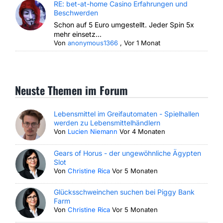
RE: bet-at-home Casino Erfahrungen und
Beschwerden
Schon auf 5 Euro umgestellt. Jeder Spin 5x
mehr einsetz...
Von
anonymous1366
,
Vor 1 Monat
Neuste Themen im Forum
Lebensmittel im Greifautomaten - Spielhallen
werden zu Lebensmittelhändlern
Von
Lucien Niemann
Vor 4 Monaten
Gears of Horus - der ungewöhnliche Ägypten
Slot
Von
Christine Rica
Vor 5 Monaten
Glücksschweinchen suchen bei Piggy Bank
Farm
Von
Christine Rica
Vor 5 Monaten