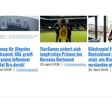
ung für Illegales
StarGames sichert sich
Glücksspiel 
ksspiel: GGL greift
langfristige Präsenz bei
Deutschland:
 gegen Influencer
Borussia Dortmund
zeigt, wie Ris
tal Bra durch!
verstanden w
23. April 2026
|
0 Kommentare
pril 2026
|
0 Kommentare
20. April 2026
|