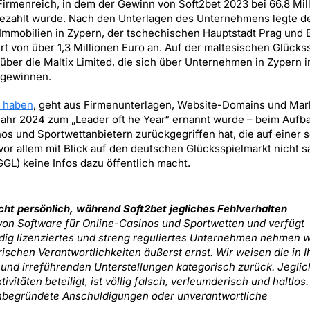
 Firmenreich, in dem der Gewinn von Soft2bet 2023 bei 66,8 Mil
sgezahlt wurde. Nach den Unterlagen des Unternehmens legte d
Immobilien in Zypern, der tschechischen Hauptstadt Prag und 
t von über 1,3 Millionen Euro an. Auf der maltesischen Glückss
ber die Maltix Limited, die sich über Unternehmen in Zypern i
u gewinnen.
n haben
, geht aus Firmenunterlagen, Website-Domains und Ma
 Jahr 2024 zum „Leader oft he Year“ ernannt wurde – beim Aufb
inos und Sportwettanbietern zurückgegriffen hat, die auf einer
 vor allem mit Blick auf den deutschen Glücksspielmarkt nicht s
L) keine Infos dazu öffentlich macht.
cht persönlich, während Soft2bet jegliches Fehlverhalten
 von Software für Online-Casinos und Sportwetten und verfügt
ndig lizenziertes und streng reguliertes Unternehmen nehmen w
schen Verantwortlichkeiten äußerst ernst. Wir weisen die in I
und irreführenden Unterstellungen kategorisch zurück. Jeglic
itäten beteiligt, ist völlig falsch, verleumderisch und haltlos.
nbegründete Anschuldigungen oder unverantwortliche