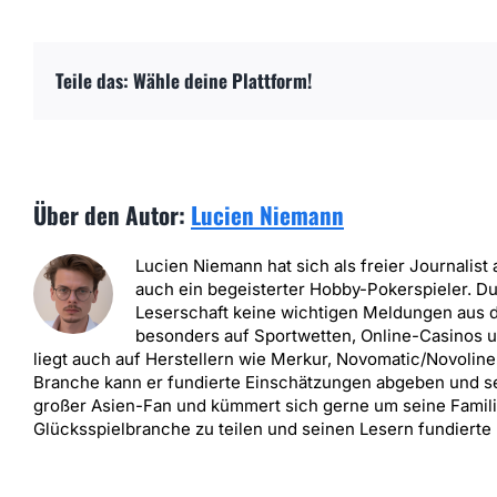
Teile das: Wähle deine Plattform!
Über den Autor:
Lucien Niemann
Lucien Niemann hat sich als freier Journalist a
auch ein begeisterter Hobby-Pokerspieler. D
Leserschaft keine wichtigen Meldungen aus d
besonders auf Sportwetten, Online-Casinos u
liegt auch auf Herstellern wie Merkur, Novomatic/Novoline
Branche kann er fundierte Einschätzungen abgeben und sei
großer Asien-Fan und kümmert sich gerne um seine Familie.
Glücksspielbranche zu teilen und seinen Lesern fundierte 