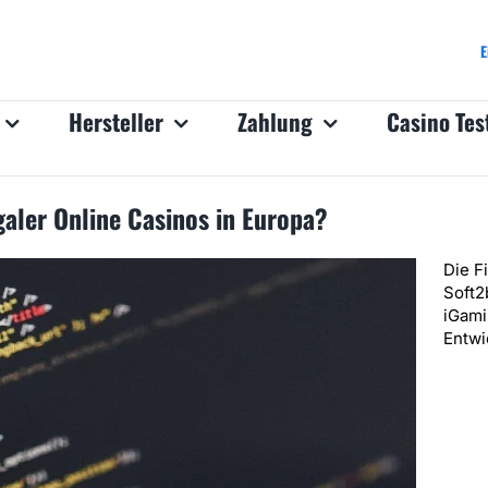
E
Hersteller
Zahlung
Casino Tes
galer Online Casinos in Europa?
Die F
Soft2
iGami
Entwi