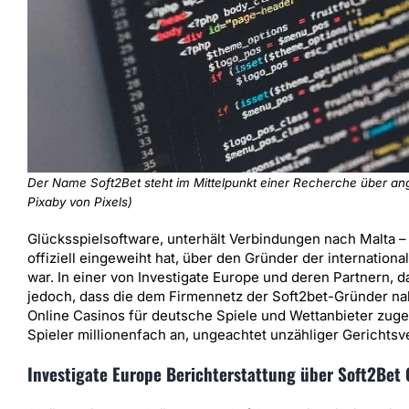
Der Name Soft2Bet steht im Mittelpunkt einer Recherche über ange
Pixaby von Pixels)
Glücksspielsoftware, unterhält Verbindungen nach Malta –
offiziell eingeweiht hat, über den Gründer der internatio
war. In einer von Investigate Europe und deren Partnern, 
jedoch, dass die dem Firmennetz der Soft2bet-Gründer n
Online Casinos für deutsche Spiele und Wettanbieter zugeh
Spieler millionenfach an, ungeachtet unzähliger Gerichts
Investigate Europe Berichterstattung über Soft2Bet 