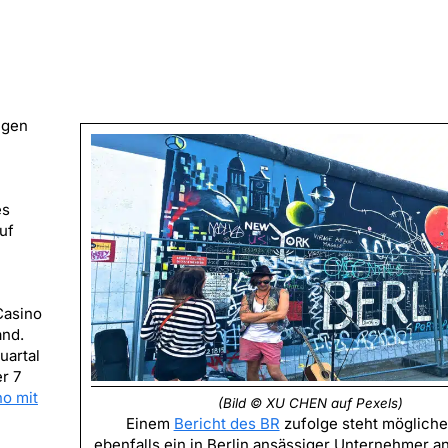
igen
es
uf
Casino
and.
uartal
r 7
no mit
(Bild © XU CHEN auf Pexels)
Einem
Bericht des BR
zufolge steht möglich
ebenfalls ein in Berlin ansässiger Unternehmer an