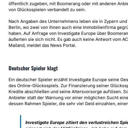
öffentlich zugeben, mit Boomerang oder mit anderen Anbi
von Glücksspielen verbandelt zu sein.
Nach Angaben des Unternehmens leben sie in Zypern und
Berlin, wo zwei von ihnen auch eine Immobilienfirma gegr
haben. Auf Anfrage von Investigate Europe über Boomera
äußerten sie sich nicht. Es gab auch keine Antwort vom AC
Mailand, meldet das News Portal.
Deutscher Spieler klagt
Ein deutscher Spieler erzählt Investigate Europe seine Ges
des Online-Glücksspiels. Zur Finanzierung seiner Glücks
Kredite abschließen und seine Altersvorsorge auflösen. Sc
Anbieter statt der Warnung vor einer möglichen Sucht ei
dessen Rahmen Spieler, die sehr viel Geld einzahlen, ein
Investigate Europe zitiert den verlustreichen Spie