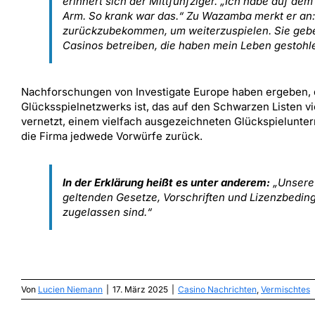
erinnert sich der Mittfünfziger. „Ich habe auf d
Arm. So krank war das.“ Zu Wazamba merkt er an:
zurückzubekommen, um weiterzuspielen. Sie geben 
Casinos betreiben, die haben mein Leben gestohl
Nachforschungen von Investigate Europe haben ergeben, d
Glücksspielnetzwerks ist, das auf den Schwarzen Listen vie
vernetzt, einem vielfach ausgezeichneten Glückspielunter
die Firma jedwede Vorwürfe zurück.
In der Erklärung heißt es unter anderem:
„Unsere G
geltenden Gesetze, Vorschriften und Lizenzbeding
zugelassen sind.“
Von
Lucien Niemann
|
17. März 2025
|
Casino Nachrichten
,
Vermischtes