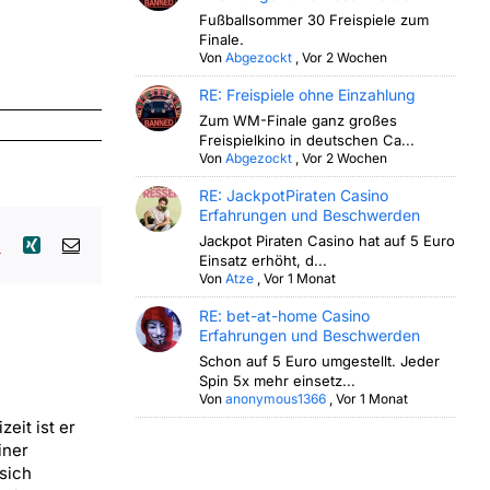
Fußballsommer 30 Freispiele zum
Finale.
Von
Abgezockt
,
Vor 2 Wochen
RE: Freispiele ohne Einzahlung
Zum WM-Finale ganz großes
Freispielkino in deutschen Ca...
Von
Abgezockt
,
Vor 2 Wochen
RE: JackpotPiraten Casino
Erfahrungen und Beschwerden
Jackpot Piraten Casino hat auf 5 Euro
lr
Pinterest
Xing
E-
Einsatz erhöht, d...
Mail
Von
Atze
,
Vor 1 Monat
RE: bet-at-home Casino
Erfahrungen und Beschwerden
Schon auf 5 Euro umgestellt. Jeder
Spin 5x mehr einsetz...
Von
anonymous1366
,
Vor 1 Monat
zeit ist er
iner
sich