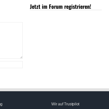
Jetzt im Forum registrieren!
ng
Wir auf Trustpilot