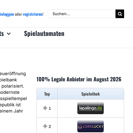
Suche
inloggen
oder
registrieren
!
nach:
ts
Spielautomaten
eueröffnung
100% Legale Anbieter im August 2026
pielbank
 polarisiert.
modernste
Top
Spielothek
sspieltempel
epublik ist
1
einem Jahr
2