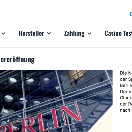
E
Hersteller
Zahlung
Casino Tes
dereröffnung
Die N
der S
Berlin
Der 
Glück
der R
nach 