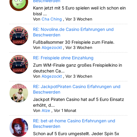
Beschwerden
Kann jetzt mit 5 Euro spielen weil ich schon ein
bissl ...
Von
Cha Ching
,
Vor 3 Wochen
RE: Novoline.de Casino Erfahrungen und
Beschwerden
Fußballsommer 30 Freispiele zum Finale.
Von
Abgezockt
,
Vor 3 Wochen
RE: Freispiele ohne Einzahlung
Zum WM-Finale ganz großes Freispielkino in
deutschen Ca...
Von
Abgezockt
,
Vor 3 Wochen
RE: JackpotPiraten Casino Erfahrungen und
Beschwerden
Jackpot Piraten Casino hat auf 5 Euro Einsatz
erhöht, d...
Von
Atze
,
Vor 1 Monat
RE: bet-at-home Casino Erfahrungen und
Beschwerden
Schon auf 5 Euro umgestellt. Jeder Spin 5x