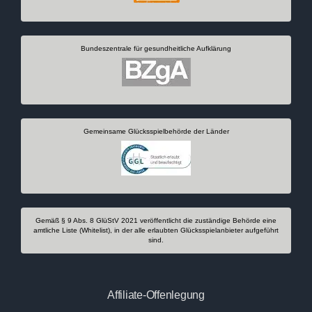
Bundeszentrale für gesundheitliche Aufklärung
Gemeinsame Glücksspielbehörde der Länder
Gemäß § 9 Abs. 8 GlüStV 2021 veröffentlicht die zuständige Behörde eine
amtliche Liste (Whitelist), in der alle erlaubten Glücksspielanbieter aufgeführt
sind.
Affiliate-Offenlegung