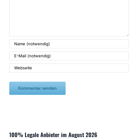
100% Legale Anbieter im August 2026