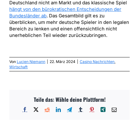
Deutschland nicht am Markt und das klassische Spiel
hängt von den bürokratischen Entscheidungen der
Bundesländer ab
. Das Gesamtbild gilt es zu
überblicken, um mehr deutsche Spieler in den legalen
Bereich zu lenken und einen offensichtlich nicht
unerheblichen Teil wieder zurückzubringen.
Von
Lucien Niemann
|
22. März 2024
|
Casino Nachrichten
,
Wirtschaft
Teile das: Wähle deine Plattform!
Facebook
X
Reddit
LinkedIn
Telegram
Tumblr
Pinterest
Xing
E-
Mail