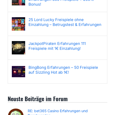
Bonus!
25 Lord Lucky Freispiele ohne
Einzahlung – Betrugstest & Erfahrungen
JackpotPiraten Erfahrungen 111
Freispiele mit 1€ Einzahlung!
BingBong Erfahrungen – 50 Freispiele
auf Sizzling Hot ab 1€!
Neuste Beiträge im Forum
RE: bet365 Casino Erfahrungen und