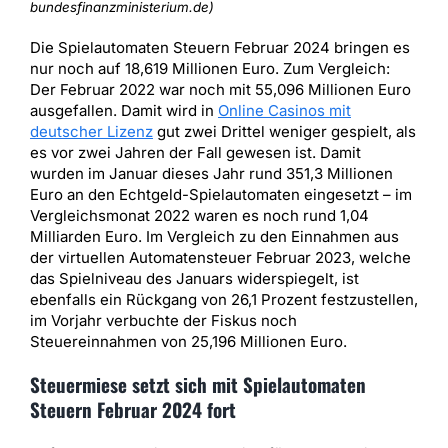
bundesfinanzministerium.de)
Die Spielautomaten Steuern Februar 2024 bringen es
nur noch auf 18,619 Millionen Euro. Zum Vergleich:
Der Februar 2022 war noch mit 55,096 Millionen Euro
ausgefallen. Damit wird in
Online Casinos mit
deutscher Lizenz
gut zwei Drittel weniger gespielt, als
es vor zwei Jahren der Fall gewesen ist. Damit
wurden im Januar dieses Jahr rund 351,3 Millionen
Euro an den Echtgeld-Spielautomaten eingesetzt – im
Vergleichsmonat 2022 waren es noch rund 1,04
Milliarden Euro. Im Vergleich zu den Einnahmen aus
der virtuellen Automatensteuer Februar 2023, welche
das Spielniveau des Januars widerspiegelt, ist
ebenfalls ein Rückgang von 26,1 Prozent festzustellen,
im Vorjahr verbuchte der Fiskus noch
Steuereinnahmen von 25,196 Millionen Euro.
Steuermiese setzt sich mit Spielautomaten
Steuern Februar 2024 fort