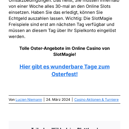
Umsatzbedingungen. Das heißt, Sie müssen innerhalb
von einer Woche alles 30-mal an den Online Slots
einsetzen. Haben Sie das erledigt, können Sie
Echtgeld auszahlen lassen. Wichtig: Die SlotMagie
Freispiele sind erst am nächsten Tag verfügbar und
müssen an diesem Tag über Ihr Spielkonto eingelöst
werden.
Tolle Oster-Angebote im Online Casino von
SlotMagie!
Hier gibt es wunderbare Tage zum
Osterfest!
Von
Lucien Niemann
|
24. März 2024
|
Casino Aktionen & Turniere