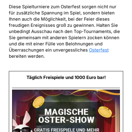
Diese Spielturniere zum Osterfest sorgen nicht nur
für zusätzliche Spannung im Spiel, sondern bieten
Ihnen auch die Möglichkeit, bei der Feier dieses
freudigen Ereignisses groß zu gewinnen. Halten Sie
unbedingt Ausschau nach den Top-Tournaments, die
Sie gemeinsam mit anderen Spielern zocken können
und die mit einer Fülle von Belohnungen und
Überraschungen ein unvergessliches
Osterfest
bereiten werden.
Täglich Freispiele und 1000 Euro bar!