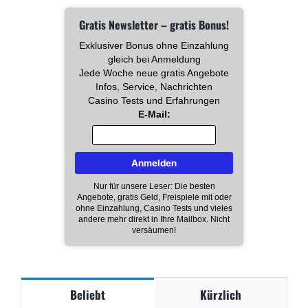
Gratis Newsletter – gratis Bonus!
Exklusiver Bonus ohne Einzahlung
gleich bei Anmeldung
Jede Woche neue gratis Angebote
Infos, Service, Nachrichten
Casino Tests und Erfahrungen
E-Mail:
Nur für unsere Leser: Die besten
Angebote, gratis Geld, Freispiele mit oder
ohne Einzahlung, Casino Tests und vieles
andere mehr direkt in Ihre Mailbox. Nicht
versäumen!
Beliebt
Kürzlich