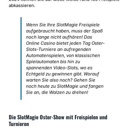
abkassieren.
Wenn Sie Ihre SlotMagie Freispiele
aufgebraucht haben, muss der Spaß
noch lange nicht aufhören! Das
Online Casino bietet jeden Tag Oster-
Slots-Turniere an aufregenden
Automatenspielen, von klassischen
Spielautomaten bis hin zu
spannenden Video-Slots, wo es
Echtgeld zu gewinnen gibt. Worauf
warten Sie also noch? Gehen Sie
noch heute zu SlotMagie und fangen
Sie an, die Walzen zu drehen!
Die SlotMagie Oster-Show mit Freispielen und
Turnieren