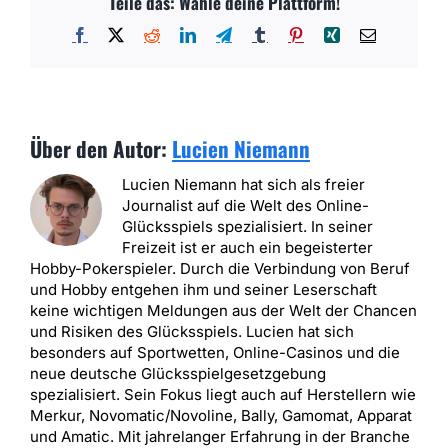
Teile das: Wähle deine Plattform!
Facebook
X
Reddit
LinkedIn
Telegram
Tumblr
Pinterest
Xing
E-
Mail
Über den Autor:
Lucien Niemann
Lucien Niemann hat sich als freier
Journalist auf die Welt des Online-
Glücksspiels spezialisiert. In seiner
Freizeit ist er auch ein begeisterter
Hobby-Pokerspieler. Durch die Verbindung von Beruf
und Hobby entgehen ihm und seiner Leserschaft
keine wichtigen Meldungen aus der Welt der Chancen
und Risiken des Glücksspiels. Lucien hat sich
besonders auf Sportwetten, Online-Casinos und die
neue deutsche Glücksspielgesetzgebung
spezialisiert. Sein Fokus liegt auch auf Herstellern wie
Merkur, Novomatic/Novoline, Bally, Gamomat, Apparat
und Amatic. Mit jahrelanger Erfahrung in der Branche