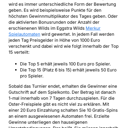
wird es immer unterschiedliche Form der Bewertung
geben. Es wird beispielsweise Punkte für den
höchsten Gewinnmultiplikator des Tages geben. Oder
die aktivierten Bonusrunden oder Anzahl der
erschienenen Wilds im Eggstra Wilds
Merkur
Spielautomaten
wird gewertet. In jedem Fall werden
jeden Tag Preisgelder in Höhe von 1000 Euro
verschenkt und dabei wird wie folgt innerhalb der Top
15 verteilt:
Die Top 5 erhält jeweils 100 Euro pro Spieler.
Die Top 15 (Platz 6 bis 15) erhält jeweils 50 Euro
pro Spieler.
Sobald das Turnier endet, erhalten die Gewinner eine
Gutschrift auf dem Spielkonto. Der Betrag ist danach
1-mal innerhalb von 7 Tagen durchzuspielen. Für die
Oster-Freispiele gibt es nicht viel zu erklären. Mit
einer 20 Euro Einzahlung schalten Sie 10 Gratis-Spins
an einem ausgewiesenen Automaten frei. Erzielte
Gewinne unterliegen den hauseigenen