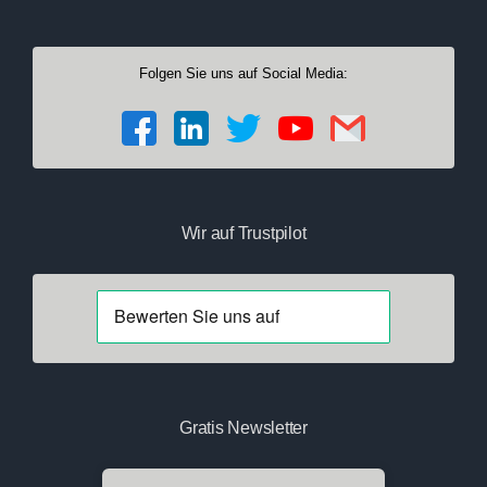
Folgen Sie uns auf Social Media:
Wir auf Trustpilot
Gratis Newsletter