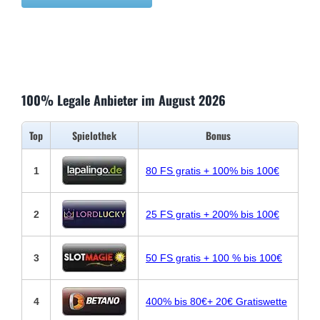
100% Legale Anbieter im August 2026
Top
Spielothek
Bonus
1
80 FS gratis + 100% bis 100€
2
25 FS gratis + 200% bis 100€
3
50 FS gratis + 100 % bis 100€
4
400% bis 80€+ 20€ Gratiswette