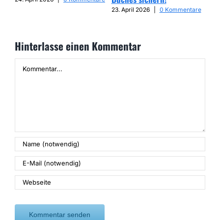
23. April 2026
|
0 Kommentare
Hinterlasse einen Kommentar
Kommentar