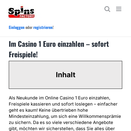
Zum
Inhalt
springen
Einloggen
oder
registrieren
!
Im Casino 1 Euro einzahlen – sofort
Freispiele!
Inhalt
Als Neukunde im Online Casino 1 Euro einzahlen,
Freispiele kassieren und sofort loslegen – einfacher
geht es kaum! Keine übertrieben hohe
Mindesteinzahlung, um sich eine Willkommensprämie
zu sichern. Da es so viele verschiedene Angebote
gibt, möchten wir sicherstellen, dass Sie alles über