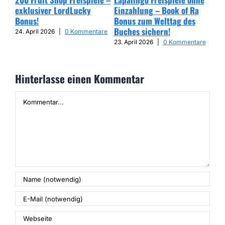
exklusiver LordLucky
Einzahlung – Book of Ra
fun
Bonus!
Bonus zum Welttag des
Daz
Buches sichern!
24. April 2026
|
0 Kommentare
19. 
23. April 2026
|
0 Kommentare
Hinterlasse einen Kommentar
Kommentar