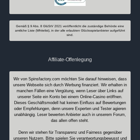
Gemäß § 9 Abs. 8 GlüStV 2021 veröffentlicht die zuständige Behörde eine
amtliche Liste (Whitelist), in der alle erlaubten Glücksspielanbieter aufgeführt
sind.
Affiliate-Offenlegung
Wir von Spinsfactory.com möchten Sie darauf hinweisen, dass
unsere Webseite sich durch Werbung finanziert. Wir erhalten in
manchen Fällen eine Vergütung, wenn Leser über Links auf
unserer Seite ein Konto bei einem Online-Casino eröffnen.
Dieses Geschäftsmodell hat keinen Einfluss auf Bewertungen
oder Empfehlungen, denn unsere Experten und Tester agieren
unabhängig. Leser bewerten Anbieter auch in unserem Forum,
das allen offen steht.
Denn wir stehen für Transparenz und Fairness gegenüber
unseren Nutzern. Bitte spielen Sie verantwortungsbewusst und