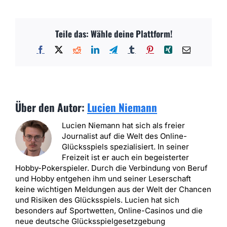
Teile das: Wähle deine Plattform!
Facebook
X
Reddit
LinkedIn
Telegram
Tumblr
Pinterest
Xing
E-
Mail
Über den Autor:
Lucien Niemann
Lucien Niemann hat sich als freier
Journalist auf die Welt des Online-
Glücksspiels spezialisiert. In seiner
Freizeit ist er auch ein begeisterter
Hobby-Pokerspieler. Durch die Verbindung von Beruf
und Hobby entgehen ihm und seiner Leserschaft
keine wichtigen Meldungen aus der Welt der Chancen
und Risiken des Glücksspiels. Lucien hat sich
besonders auf Sportwetten, Online-Casinos und die
neue deutsche Glücksspielgesetzgebung