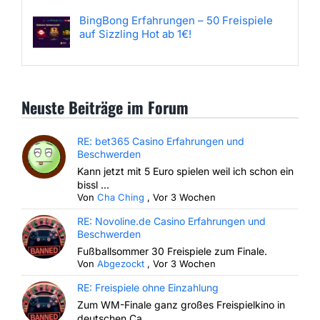
BingBong Erfahrungen – 50 Freispiele
auf Sizzling Hot ab 1€!
Neuste Beiträge im Forum
RE: bet365 Casino Erfahrungen und
Beschwerden
Kann jetzt mit 5 Euro spielen weil ich schon ein
bissl ...
Von
Cha Ching
,
Vor 3 Wochen
RE: Novoline.de Casino Erfahrungen und
Beschwerden
Fußballsommer 30 Freispiele zum Finale.
Von
Abgezockt
,
Vor 3 Wochen
RE: Freispiele ohne Einzahlung
Zum WM-Finale ganz großes Freispielkino in
deutschen Ca...