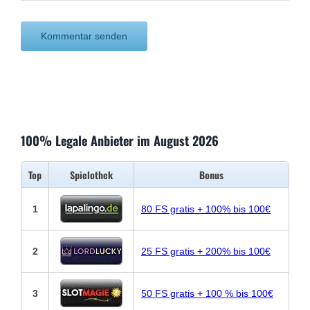
100% Legale Anbieter im August 2026
Top
Spielothek
Bonus
1
80 FS gratis + 100% bis 100€
2
25 FS gratis + 200% bis 100€
3
50 FS gratis + 100 % bis 100€