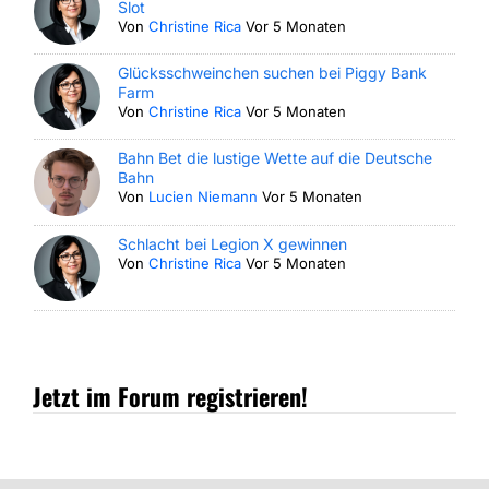
Slot
Von
Christine Rica
Vor 5 Monaten
Glücksschweinchen suchen bei Piggy Bank
Farm
Von
Christine Rica
Vor 5 Monaten
Bahn Bet die lustige Wette auf die Deutsche
Bahn
Von
Lucien Niemann
Vor 5 Monaten
Schlacht bei Legion X gewinnen
Von
Christine Rica
Vor 5 Monaten
Jetzt im Forum registrieren!