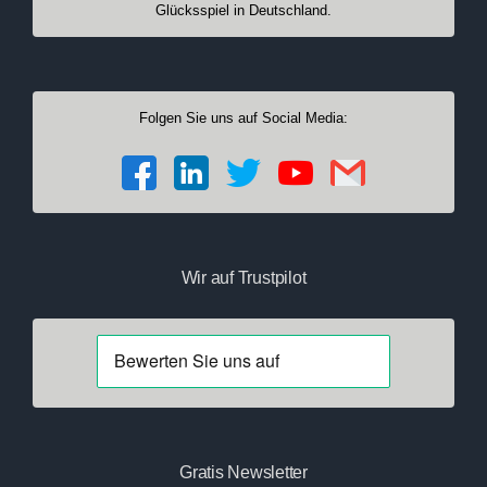
Glücksspiel in Deutschland.
Folgen Sie uns auf Social Media:
Wir auf Trustpilot
Gratis Newsletter