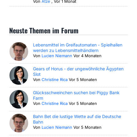
Von
Atze
,
Vor 1 Monat
Neuste Themen im Forum
Lebensmittel im Greifautomaten - Spielhallen
werden zu Lebensmittelhändlern
Von
Lucien Niemann
Vor 4 Monaten
Gears of Horus - der ungewöhnliche Ägypten
Slot
Von
Christine Rica
Vor 5 Monaten
Glücksschweinchen suchen bei Piggy Bank
Farm
Von
Christine Rica
Vor 5 Monaten
Bahn Bet die lustige Wette auf die Deutsche
Bahn
Von
Lucien Niemann
Vor 5 Monaten