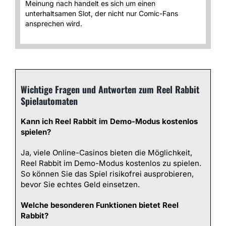
Meinung nach handelt es sich um einen
unterhaltsamen Slot, der nicht nur Comic-Fans
ansprechen wird.
Wichtige Fragen und Antworten zum Reel Rabbit
Spielautomaten
Kann ich Reel Rabbit im Demo-Modus kostenlos
spielen?
Ja, viele Online-Casinos bieten die Möglichkeit,
Reel Rabbit im Demo-Modus kostenlos zu spielen.
So können Sie das Spiel risikofrei ausprobieren,
bevor Sie echtes Geld einsetzen.
Welche besonderen Funktionen bietet Reel
Rabbit?