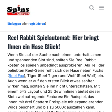
Zum
Inhalt
springen
Einloggen
oder
registrieren
!
Reel Rabbit Spielautomat: Hier bringt
Ihnen ein Hase Glück!
Wenn Sie auf der Suche nach einem unterhaltsamen
und spannenden Slot sind, sollten Sie Reel Rabbit
kostenlos spielen unbedingt ausprobieren. Als Teil der
beliebten Reel-Serie reiht sich der Hase neben Fuchs
(
Reel Fox
), Tiger (Reel Tiger) und Wolf (Reel Wolf) ein.
Auch wenn er auf den ersten Blick etwas sanfter
wirken mag, sollten Sie ihn nicht unterschätzen. Mit
einem 5×3 Layout und 25 Gewinnlinien bietet dieser
Slot zwei aufregende Features: Ein Radspiel, das
Ihnen mit drei Scattern Freispiele mit expandierenden
Wilds beschert und bis zu 5000x auszahlen kann,