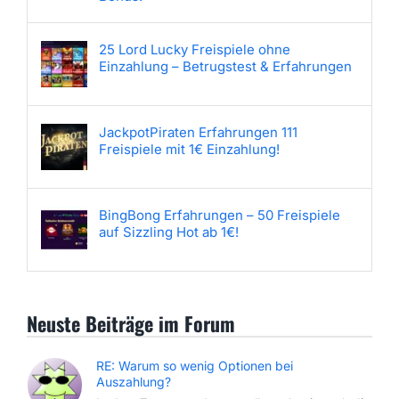
25 Lord Lucky Freispiele ohne
Einzahlung – Betrugstest & Erfahrungen
JackpotPiraten Erfahrungen 111
Freispiele mit 1€ Einzahlung!
BingBong Erfahrungen – 50 Freispiele
auf Sizzling Hot ab 1€!
Neuste Beiträge im Forum
RE: Warum so wenig Optionen bei
Auszahlung?