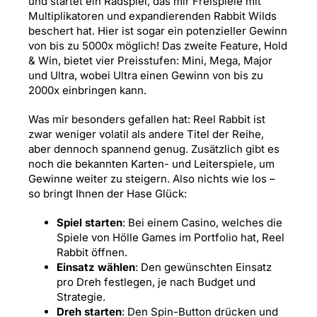
und startet ein Radspiel, das mir Freispiele mit
Multiplikatoren und expandierenden Rabbit Wilds
beschert hat. Hier ist sogar ein potenzieller Gewinn
von bis zu 5000x möglich! Das zweite Feature, Hold
& Win, bietet vier Preisstufen: Mini, Mega, Major
und Ultra, wobei Ultra einen Gewinn von bis zu
2000x einbringen kann.
Was mir besonders gefallen hat: Reel Rabbit ist
zwar weniger volatil als andere Titel der Reihe,
aber dennoch spannend genug. Zusätzlich gibt es
noch die bekannten Karten- und Leiterspiele, um
Gewinne weiter zu steigern. Also nichts wie los –
so bringt Ihnen der Hase Glück:
Spiel starten
: Bei einem Casino, welches die
Spiele von Hölle Games im Portfolio hat, Reel
Rabbit öffnen.
Einsatz wählen
: Den gewünschten Einsatz
pro Dreh festlegen, je nach Budget und
Strategie.
Dreh starten
: Den Spin-Button drücken und