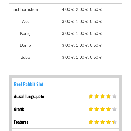
Eichhörnchen
4,00 €, 2,00 €, 0,60 €
Ass
3,00 €, 1,00 €, 0,50 €
König
3,00 €, 1,00 €, 0,50 €
Dame
3,00 €, 1,00 €, 0,50 €
Bube
3,00 €, 1,00 €, 0,50 €
Reel Rabbit Slot
Auszahlungsquote
Grafik
Features