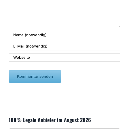
100% Legale Anbieter im August 2026