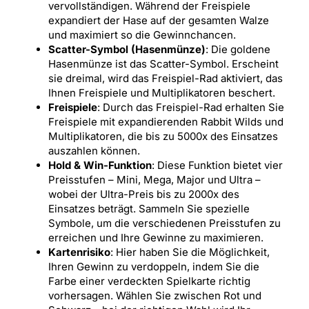
vervollständigen. Während der Freispiele
expandiert der Hase auf der gesamten Walze
und maximiert so die Gewinnchancen.
Scatter-Symbol (Hasenmünze)
: Die goldene
Hasenmünze ist das Scatter-Symbol. Erscheint
sie dreimal, wird das Freispiel-Rad aktiviert, das
Ihnen Freispiele und Multiplikatoren beschert.
Freispiele
: Durch das Freispiel-Rad erhalten Sie
Freispiele mit expandierenden Rabbit Wilds und
Multiplikatoren, die bis zu 5000x des Einsatzes
auszahlen können.
Hold & Win-Funktion
: Diese Funktion bietet vier
Preisstufen – Mini, Mega, Major und Ultra –
wobei der Ultra-Preis bis zu 2000x des
Einsatzes beträgt. Sammeln Sie spezielle
Symbole, um die verschiedenen Preisstufen zu
erreichen und Ihre Gewinne zu maximieren.
Kartenrisiko
: Hier haben Sie die Möglichkeit,
Ihren Gewinn zu verdoppeln, indem Sie die
Farbe einer verdeckten Spielkarte richtig
vorhersagen. Wählen Sie zwischen Rot und