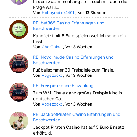
In dem Zusammenhang stellt such mir auch die
Frage waru...
Von
Hobbyradler4401
,
Vor 13 Stunden
RE: bet365 Casino Erfahrungen und
Beschwerden
Kann jetzt mit 5 Euro spielen weil ich schon ein
bissl ...
Von
Cha Ching
,
Vor 3 Wochen
RE: Novoline.de Casino Erfahrungen und
Beschwerden
Fußballsommer 30 Freispiele zum Finale.
Von
Abgezockt
,
Vor 3 Wochen
RE: Freispiele ohne Einzahlung
Zum WM-Finale ganz großes Freispielkino in
deutschen Ca...
Von
Abgezockt
,
Vor 3 Wochen
RE: JackpotPiraten Casino Erfahrungen und
Beschwerden
Jackpot Piraten Casino hat auf 5 Euro Einsatz
erhöht, d...