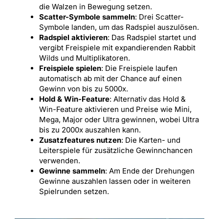
die Walzen in Bewegung setzen.
Scatter-Symbole sammeln
: Drei Scatter-
Symbole landen, um das Radspiel auszulösen.
Radspiel aktivieren
: Das Radspiel startet und
vergibt Freispiele mit expandierenden Rabbit
Wilds und Multiplikatoren.
Freispiele spielen
: Die Freispiele laufen
automatisch ab mit der Chance auf einen
Gewinn von bis zu 5000x.
Hold & Win-Feature
: Alternativ das Hold &
Win-Feature aktivieren und Preise wie Mini,
Mega, Major oder Ultra gewinnen, wobei Ultra
bis zu 2000x auszahlen kann.
Zusatzfeatures nutzen
: Die Karten- und
Leiterspiele für zusätzliche Gewinnchancen
verwenden.
Gewinne sammeln
: Am Ende der Drehungen
Gewinne auszahlen lassen oder in weiteren
Spielrunden setzen.