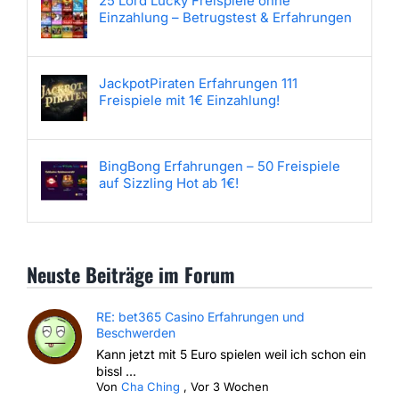
25 Lord Lucky Freispiele ohne
Einzahlung – Betrugstest & Erfahrungen
JackpotPiraten Erfahrungen 111
Freispiele mit 1€ Einzahlung!
BingBong Erfahrungen – 50 Freispiele
auf Sizzling Hot ab 1€!
Neuste Beiträge im Forum
RE: bet365 Casino Erfahrungen und
Beschwerden
Kann jetzt mit 5 Euro spielen weil ich schon ein
bissl ...
Von
Cha Ching
,
Vor 3 Wochen