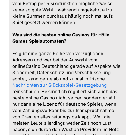
vom Betrag per Risikofunktion möglicherweise
keine so gute Wahl – während umgekehrt allzu
kleine Summen durchaus häufig noch mal aufs
Spiel gesetzt werden können.
Was sind die besten online Casinos für Hölle
Games Spielautomaten?
Es gibt eine ganze Reihe von vorzüglichen
Adressen und wer bei der Auswahl vom
onlineCasino Deutschland gerade auf Aspekte wie
Sicherheit, Datenschutz und Verschlüsselung
achtet, kann gerne ab und zu mal in frische
Nachrichten zur Glücksspiel-Gesetzgebung
reinschauen. Bekanntlich reguliert sich auch das
beste online Casino nicht selber, sondern erhält
nur dann eine Lizenz für deutsche Spieler, wenn
vom Zahlungsverkehr bis zur Inanspruchnahme
von Prämien alles reibungslos klappt. Weil die
meisten Leute allerdings weder Zeit noch Lust
haben, sich durch den Wust an Providern im Netz