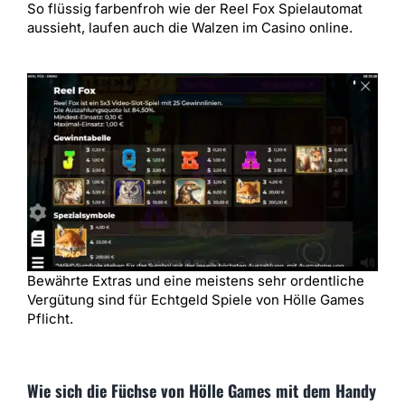
So flüssig farbenfroh wie der Reel Fox Spielautomat
aussieht, laufen auch die Walzen im Casino online.
Bewährte Extras und eine meistens sehr ordentliche
Vergütung sind für Echtgeld Spiele von Hölle Games
Pflicht.
Wie sich die Füchse von Hölle Games mit dem Handy