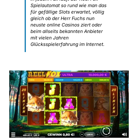
Spielautomat so rund wie man das
für gefällige Slots erwartet, völlig
gleich ob der Herr Fuchs nun
neuste online Casinos ziert oder
beim allseits bekannten Anbieter
mit vielen Jahren
Glücksspielerfahrung im Internet.