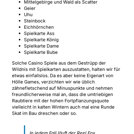
Mittelgebirge und Wald als Scatter
Geier
Uhu
Steinbock
Eichhörnchen
Spielkarte Ass
Spielkarte König
Spielkarte Dame
Spielkarte Bube
Solche Casino Spiele aus dem Gestrüpp der
Wildnis mit Spielkarten auszustatten, halten wir für
etwas einfallslos. Da es aber keine Eigenart von
Hölle Games, verzichten wir wie üblich
zähnefletschend auf Minuspunkte und nehmen
freundlicherweise mal an, dass die umtriebigen
Raubtiere mit der hohen Fortpflanzungsquote
vielleicht in kalten Wintern auch mal eine Runde
Skat im Bau dreschen oder so.
In jedem Fall läuft der Reel Fox