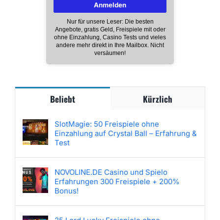
Nur für unsere Leser: Die besten
Angebote, gratis Geld, Freispiele mit oder
ohne Einzahlung, Casino Tests und vieles
andere mehr direkt in Ihre Mailbox. Nicht
versäumen!
Beliebt
Kürzlich
SlotMagie: 50 Freispiele ohne
Einzahlung auf Crystal Ball – Erfahrung &
Test
NOVOLINE.DE Casino und Spielo
Erfahrungen 300 Freispiele + 200%
Bonus!