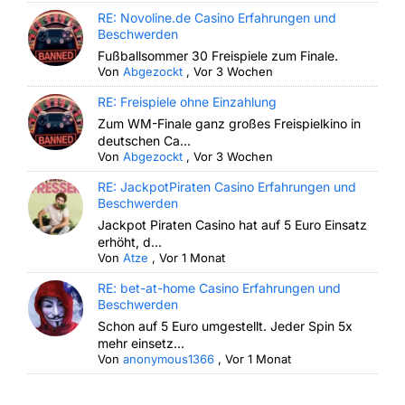
RE: Novoline.de Casino Erfahrungen und
Beschwerden
Fußballsommer 30 Freispiele zum Finale.
Von
Abgezockt
,
Vor 3 Wochen
RE: Freispiele ohne Einzahlung
Zum WM-Finale ganz großes Freispielkino in
deutschen Ca...
Von
Abgezockt
,
Vor 3 Wochen
RE: JackpotPiraten Casino Erfahrungen und
Beschwerden
Jackpot Piraten Casino hat auf 5 Euro Einsatz
erhöht, d...
Von
Atze
,
Vor 1 Monat
RE: bet-at-home Casino Erfahrungen und
Beschwerden
Schon auf 5 Euro umgestellt. Jeder Spin 5x
mehr einsetz...
Von
anonymous1366
,
Vor 1 Monat