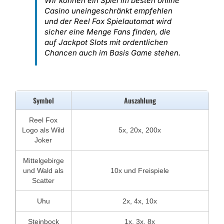
Wir können ein Spiel im besten online
Casino uneingeschränkt empfehlen
und der Reel Fox Spielautomat wird
sicher eine Menge Fans finden, die
auf Jackpot Slots mit ordentlichen
Chancen auch im Basis Game stehen.
Symbol
Auszahlung
Reel Fox
Logo als Wild
5x, 20x, 200x
Joker
Mittelgebirge
und Wald als
10x und Freispiele
Scatter
Uhu
2x, 4x, 10x
Steinbock
1x, 3x, 8x