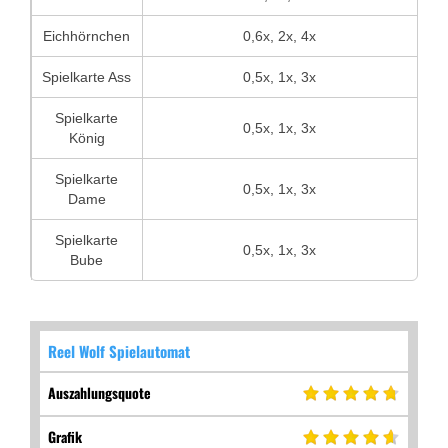
Eichhörnchen
0,6x, 2x, 4x
Spielkarte Ass
0,5x, 1x, 3x
Spielkarte
0,5x, 1x, 3x
König
Spielkarte
0,5x, 1x, 3x
Dame
Spielkarte
0,5x, 1x, 3x
Bube
Reel Wolf Spielautomat
Auszahlungsquote
Grafik