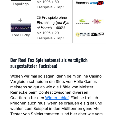
bis 100€ + 80
Lapalingo
Freispiele -
Top!
25 Freispiele ohne
Einzahlung (
auf Eye
of Horus
) + 400
%
bis 100€ + 20
Lord Lucky
Freispiele -
Top!
Der Reel Fox Spielautomat als vorzüglich
ausgestatteter Fuchsbau!
Wollen wir mal so sagen, denn beim online Casino
Vergleich schneiden die Slots von Hölle Games
meistens so gut ab wie die Höhle von Meister
Reinecke beim Contest zwischen diversen
Quartieren für den
Winterschlaf
. Füchse freilich
kriechen auch raus, wenn es draußen eisig ist und
wühlen zum Beispiel in den Mülltonnen genervter
Tester von Spielautomaten, sind hier aber wie vom