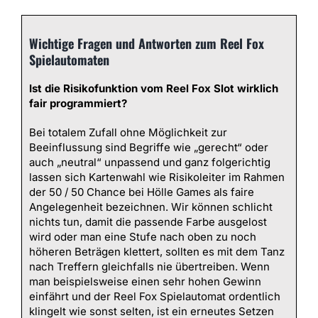
Wichtige Fragen und Antworten zum Reel Fox
Spielautomaten
Ist die Risikofunktion vom Reel Fox Slot wirklich
fair programmiert?
Bei totalem Zufall ohne Möglichkeit zur
Beeinflussung sind Begriffe wie „gerecht“ oder
auch „neutral“ unpassend und ganz folgerichtig
lassen sich Kartenwahl wie Risikoleiter im Rahmen
der 50 / 50 Chance bei Hölle Games als faire
Angelegenheit bezeichnen. Wir können schlicht
nichts tun, damit die passende Farbe ausgelost
wird oder man eine Stufe nach oben zu noch
höheren Beträgen klettert, sollten es mit dem Tanz
nach Treffern gleichfalls nie übertreiben. Wenn
man beispielsweise einen sehr hohen Gewinn
einfährt und der Reel Fox Spielautomat ordentlich
klingelt wie sonst selten, ist ein erneutes Setzen