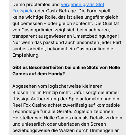
Demo problemlos und
vergeben gratis Slot
Freispiele
oder Cash-Beträge. Die Form spielt
keine wichtige Rolle, das ist alles ungefähr gleich
gut bemessen – oder gleich schlecht. Die Qualität
von Casinoprämien zeigt sich bei machbaren,
transparent ausgewiesenen Umsatzbedingungen!
Nur wenn das passt und auch ansonsten jeder Part
sauber arbeitet, bekommt ein Casino online die
Empfehlung.
Gibt es Besonderheiten bei online Slots von Hölle
Games auf dem Handy?
Abgesehen vom logischerweise kleineren
Bildschirm im Prinzip nicht. Dafür sorgt die immer
flüssige Aufbereitung der Spielautomaten und ein
Reel Fox Casino achtet zuverlässig auf kompatible
Technologie für alle Geräte. Zugleich zeichnen
Hersteller wie Hölle Games niemals Details zu klein
und unleserlich oder überladen den Screen
beziehungsweise die Walzen durch Unmengen an