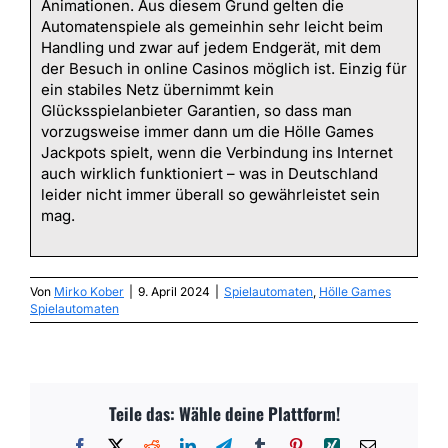
Animationen. Aus diesem Grund gelten die
Automatenspiele als gemeinhin sehr leicht beim
Handling und zwar auf jedem Endgerät, mit dem
der Besuch in online Casinos möglich ist. Einzig für
ein stabiles Netz übernimmt kein
Glücksspielanbieter Garantien, so dass man
vorzugsweise immer dann um die Hölle Games
Jackpots spielt, wenn die Verbindung ins Internet
auch wirklich funktioniert – was in Deutschland
leider nicht immer überall so gewährleistet sein
mag.
Von
Mirko Kober
|
9. April 2024
|
Spielautomaten
,
Hölle Games
Spielautomaten
Teile das: Wähle deine Plattform!
Facebook
X
Reddit
LinkedIn
Telegram
Tumblr
Pinterest
Xing
E-