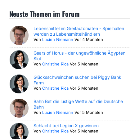
Neuste Themen im Forum
Lebensmittel im Greifautomaten - Spielhallen
werden zu Lebensmittelhändlern
Von
Lucien Niemann
Vor 4 Monaten
Gears of Horus - der ungewöhnliche Ägypten
Slot
Von
Christine Rica
Vor 5 Monaten
Glücksschweinchen suchen bei Piggy Bank
Farm
Von
Christine Rica
Vor 5 Monaten
Bahn Bet die lustige Wette auf die Deutsche
Bahn
Von
Lucien Niemann
Vor 5 Monaten
Schlacht bei Legion X gewinnen
Von
Christine Rica
Vor 5 Monaten