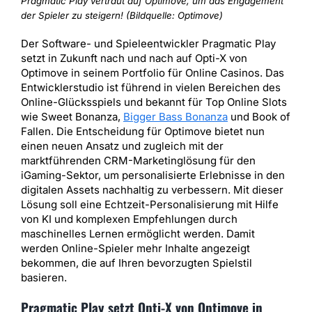
Pragmatic Play vertraut auf Optimove, um das Engagement
der Spieler zu steigern! (Bildquelle: Optimove)
Der Software- und Spieleentwickler Pragmatic Play
setzt in Zukunft nach und nach auf Opti-X von
Optimove in seinem Portfolio für Online Casinos. Das
Entwicklerstudio ist führend in vielen Bereichen des
Online-Glücksspiels und bekannt für Top Online Slots
wie Sweet Bonanza,
Bigger Bass Bonanza
und Book of
Fallen. Die Entscheidung für Optimove bietet nun
einen neuen Ansatz und zugleich mit der
marktführenden CRM-Marketinglösung für den
iGaming-Sektor, um personalisierte Erlebnisse in den
digitalen Assets nachhaltig zu verbessern. Mit dieser
Lösung soll eine Echtzeit-Personalisierung mit Hilfe
von KI und komplexen Empfehlungen durch
maschinelles Lernen ermöglicht werden. Damit
werden Online-Spieler mehr Inhalte angezeigt
bekommen, die auf Ihren bevorzugten Spielstil
basieren.
Pragmatic Play setzt Opti-X von Optimove in