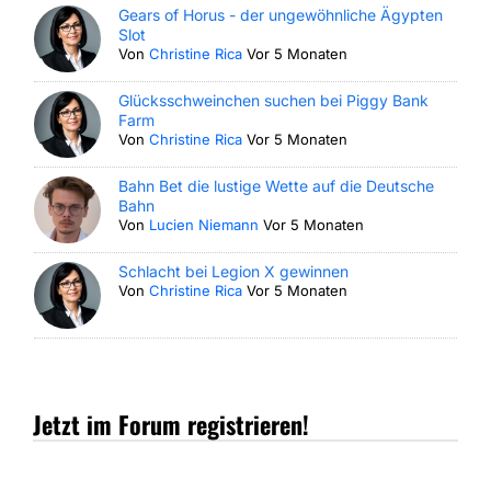
Gears of Horus - der ungewöhnliche Ägypten
Slot
Von
Christine Rica
Vor 5 Monaten
Glücksschweinchen suchen bei Piggy Bank
Farm
Von
Christine Rica
Vor 5 Monaten
Bahn Bet die lustige Wette auf die Deutsche
Bahn
Von
Lucien Niemann
Vor 5 Monaten
Schlacht bei Legion X gewinnen
Von
Christine Rica
Vor 5 Monaten
Jetzt im Forum registrieren!