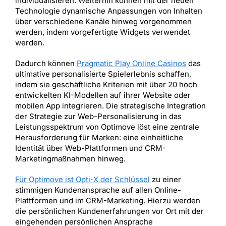
individualisieren. Weiterhin können mit der neuen
Technologie dynamische Anpassungen von Inhalten
über verschiedene Kanäle hinweg vorgenommen
werden, indem vorgefertigte Widgets verwendet
werden.
Dadurch können
Pragmatic Play Online Casinos
das
ultimative personalisierte Spielerlebnis schaffen,
indem sie geschäftliche Kriterien mit über 20 hoch
entwickelten KI-Modellen auf ihrer Website oder
mobilen App integrieren. Die strategische Integration
der Strategie zur Web-Personalisierung in das
Leistungsspektrum von Optimove löst eine zentrale
Herausforderung für Marken: eine einheitliche
Identität über Web-Plattformen und CRM-
Marketingmaßnahmen hinweg.
Für Optimove ist Opti-X der Schlüssel
zu einer
stimmigen Kundenansprache auf allen Online-
Plattformen und im CRM-Marketing. Hierzu werden
die persönlichen Kundenerfahrungen vor Ort mit der
eingehenden persönlichen Ansprache