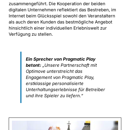
zusammengeführt. Die Kooperation der beiden
digitalen Unternehmen reflektiert das Bestreben, im
Internet beim Glücksspiel sowohl den Veranstaltern
als auch deren Kunden das bestmögliche Angebot
hinsichtlich einer individuellen Erlebniswelt zur
Verfügung zu stellen.
Ein Sprecher von Pragmatic Play
betont:
„Unsere Partnerschaft mit
Optimove unterstreicht das
Engagement von Pragmatic Play,
erstklassige personalisierte
Unterhaltungserlebnisse für Betreiber
und ihre Spieler zu liefern.“