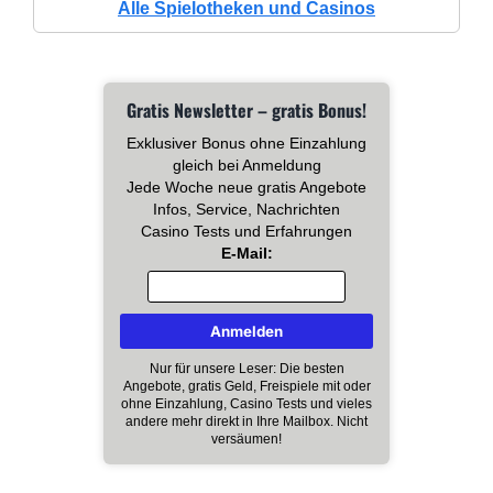
Alle Spielotheken und Casinos
Gratis Newsletter – gratis Bonus!
Exklusiver Bonus ohne Einzahlung
gleich bei Anmeldung
Jede Woche neue gratis Angebote
Infos, Service, Nachrichten
Casino Tests und Erfahrungen
E-Mail:
Nur für unsere Leser: Die besten
Angebote, gratis Geld, Freispiele mit oder
ohne Einzahlung, Casino Tests und vieles
andere mehr direkt in Ihre Mailbox. Nicht
versäumen!