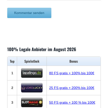
100% Legale Anbieter im August 2026
Top
Spielothek
Bonus
1
80 FS gratis + 100% bis 100€
2
25 FS gratis + 200% bis 100€
3
50 FS gratis + 100 % bis 100€