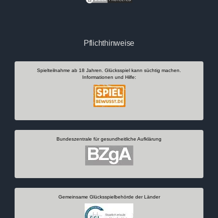
Pflichthinweise
Spielteilnahme ab 18 Jahren. Glücksspiel kann süchtig machen.
Informationen und Hilfe:
Bundeszentrale für gesundheitliche Aufklärung
Gemeinsame Glücksspielbehörde der Länder