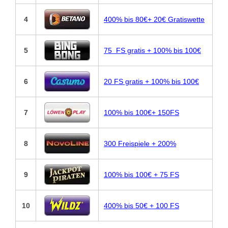
4
400% bis 80€+ 20€ Gratiswette
5
75 FS gratis + 100% bis 100€
6
20 FS gratis + 100% bis 100€
7
100% bis 100€+ 150FS
8
300 Freispiele + 200%
9
100% bis 100€ + 75 FS
10
400% bis 50€ + 100 FS