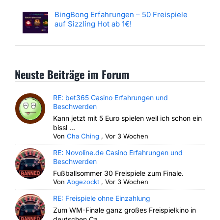
BingBong Erfahrungen – 50 Freispiele
auf Sizzling Hot ab 1€!
Neuste Beiträge im Forum
RE: bet365 Casino Erfahrungen und
Beschwerden
Kann jetzt mit 5 Euro spielen weil ich schon ein
bissl ...
Von
Cha Ching
,
Vor 3 Wochen
RE: Novoline.de Casino Erfahrungen und
Beschwerden
Fußballsommer 30 Freispiele zum Finale.
Von
Abgezockt
,
Vor 3 Wochen
RE: Freispiele ohne Einzahlung
Zum WM-Finale ganz großes Freispielkino in
deutschen Ca...