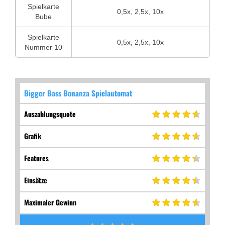
Spielkarte
0,5x, 2,5x, 10x
Bube
Spielkarte
0,5x, 2,5x, 10x
Nummer 10
Bigger Bass Bonanza Spielautomat
Auszahlungsquote
Grafik
Features
Einsätze
Maximaler Gewinn