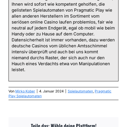
Ihnen wird sofort wie kompetent geholfen, die
gelisteten Spielautomaten von Pragmatic Play wie
allen anderen Herstellern im Sortiment vom
seriösen online Casino laufen problemlos, fair wie
neutral auf jedem Endgerät, egal ob mobil wie beim
Handy oder zu Hause auf dem Computer.
Datensicherheit ist immer vorhanden, dazu werden
deutsche Casinos vom üblichen Amtsschimmel
intensiv überprüft und auch bei uns kommt
niemand durchs Raster, der sich auch nur den
Hauch eines Verdachts etwa von Manipulationen
leistet.
Von
Mirko Kober
|
4. Januar 2024
|
Spielautomaten
,
Pragmatic
Play Spielautomaten
Teile das: Wähle deine Plattform!