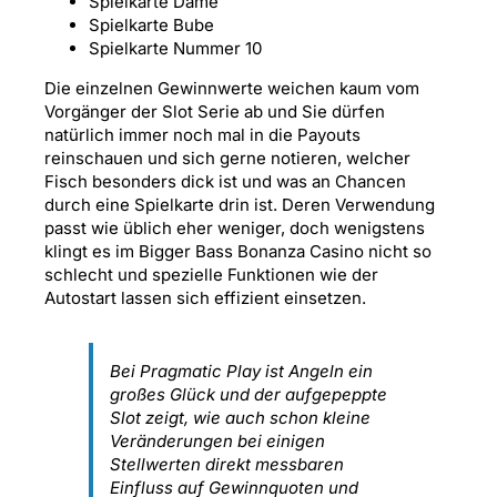
Spielkarte Dame
Spielkarte Bube
Spielkarte Nummer 10
Die einzelnen Gewinnwerte weichen kaum vom
Vorgänger der Slot Serie ab und Sie dürfen
natürlich immer noch mal in die Payouts
reinschauen und sich gerne notieren, welcher
Fisch besonders dick ist und was an Chancen
durch eine Spielkarte drin ist. Deren Verwendung
passt wie üblich eher weniger, doch wenigstens
klingt es im Bigger Bass Bonanza Casino nicht so
schlecht und spezielle Funktionen wie der
Autostart lassen sich effizient einsetzen.
Bei Pragmatic Play ist Angeln ein
großes Glück und der aufgepeppte
Slot zeigt, wie auch schon kleine
Veränderungen bei einigen
Stellwerten direkt messbaren
Einfluss auf Gewinnquoten und