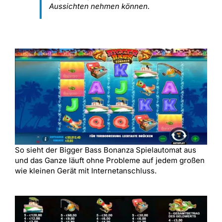
Aussichten nehmen können.
So sieht der Bigger Bass Bonanza Spielautomat aus
und das Ganze läuft ohne Probleme auf jedem großen
wie kleinen Gerät mit Internetanschluss.