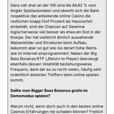
Ganz nah dran an der 100 sind die 94,62 % vom
Angler Spielautomaten und obwohl sich die Bank
respektive das anbietende online Casino die
restlichen knapp fünf Prozent als Hausvorteil
einbehält, sind die Chancen auf Gewinne
logischerweise viel besser als etwa am Slot in der
Kneipe. Der hat vielleicht ähnlich aussehende
Walzenbilder und Strukturen beim Aufbau,
bekommt aber so gut wie nie derart hohe Werte
wie im Internet einprogrammiert. Neben der Big
Bass Bonanza RTP („Return to Player) überzeugt
ebenfalls dessen Volatilität beziehungsweise
Frequenz, dank der es zu recht vielen, häufig sehr
ordentlich dotierten Treffern beim online spielen
kommt.
Sollte man Bigger Bass Bonanza gratis im
Demomodus spielen?
Warum nicht, wenn doch auch in den besten online
Casinos Erfahrungen nie schaden können? Freilich