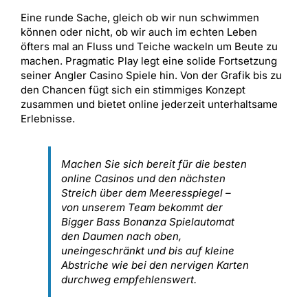
Eine runde Sache, gleich ob wir nun schwimmen
können oder nicht, ob wir auch im echten Leben
öfters mal an Fluss und Teiche wackeln um Beute zu
machen. Pragmatic Play legt eine solide Fortsetzung
seiner Angler Casino Spiele hin. Von der Grafik bis zu
den Chancen fügt sich ein stimmiges Konzept
zusammen und bietet online jederzeit unterhaltsame
Erlebnisse.
Machen Sie sich bereit für die besten
online Casinos und den nächsten
Streich über dem Meeresspiegel –
von unserem Team bekommt der
Bigger Bass Bonanza Spielautomat
den Daumen nach oben,
uneingeschränkt und bis auf kleine
Abstriche wie bei den nervigen Karten
durchweg empfehlenswert.