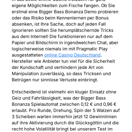
eigene Möglichkeiten zum Fische fangen. Ob Sie
erstmal eine Bigger Bass Bonanza Demo probieren
oder das Risiko beim Kennenlernen per Bonus
absenken, ist Ihre Sache, doch auf jeden Fall
ignorieren sollten Sie herumplätschernde Tricks
aus dem Internet! Die funktionieren nur auf dem
Papier und Bildschirm in irgendwelchen Chat, aber
logischerweise niemals im mit Pragmatic Play
ausgestatteten
online Casino Deutschland
.
Hersteller wie Anbieter tun viel für die Sicherheit
der Kundschaft und verhindern jede Art von
Manipulation zuverlässig, so dass Tricksen und
Betrügen nur sinnlose Verluste einbringt.
Entscheidend ist vielmehr ein kluger Einsatz ohne
Geiz und Fahrlässigkeit, was der Bigger Bass
Bonanza Spielautomat zwischen 0,12 € und 0,96 €
erlaubt. Pro Runde, Drehung, Spin der 5 Walzen auf
3 Scheiben warten immerhin jetzt 12 Gewinnlinien
auf ihre Aktivierung durch die Glücksgöttin und die
recht hohe Volatilität bringt bei unserem Test im