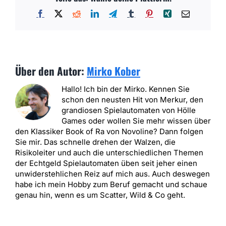
Facebook
X
Reddit
LinkedIn
Telegram
Tumblr
Pinterest
Xing
E-
Mail
Über den Autor:
Mirko Kober
Hallo! Ich bin der Mirko. Kennen Sie
schon den neusten Hit von Merkur, den
grandiosen Spielautomaten von Hölle
Games oder wollen Sie mehr wissen über
den Klassiker Book of Ra von Novoline? Dann folgen
Sie mir. Das schnelle drehen der Walzen, die
Risikoleiter und auch die unterschiedlichen Themen
der Echtgeld Spielautomaten üben seit jeher einen
unwiderstehlichen Reiz auf mich aus. Auch deswegen
habe ich mein Hobby zum Beruf gemacht und schaue
genau hin, wenn es um Scatter, Wild & Co geht.