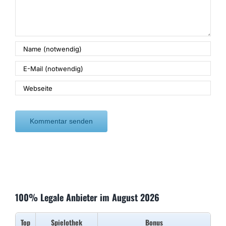
100% Legale Anbieter im August 2026
Top
Spielothek
Bonus