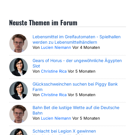
Neuste Themen im Forum
Lebensmittel im Greifautomaten - Spielhallen
werden zu Lebensmittelhändlern
Von
Lucien Niemann
Vor 4 Monaten
Gears of Horus - der ungewöhnliche Ägypten
Slot
Von
Christine Rica
Vor 5 Monaten
Glücksschweinchen suchen bei Piggy Bank
Farm
Von
Christine Rica
Vor 5 Monaten
Bahn Bet die lustige Wette auf die Deutsche
Bahn
Von
Lucien Niemann
Vor 5 Monaten
Schlacht bei Legion X gewinnen