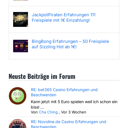
JackpotPiraten Erfahrungen 111
Freispiele mit 1€ Einzahlung!
BingBong Erfahrungen – 50 Freispiele
auf Sizzling Hot ab 1€!
Neuste Beiträge im Forum
RE: bet365 Casino Erfahrungen und
Beschwerden
Kann jetzt mit 5 Euro spielen weil ich schon ein
bissl ...
Von
Cha Ching
,
Vor 3 Wochen
RE: Novoline.de Casino Erfahrungen und
Beschwerden