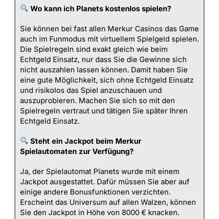
Wo kann ich Planets kostenlos spielen?
Sie können bei fast allen Merkur Casinos das Game
auch im Funmodus mit virtuellem Spielgeld spielen.
Die Spielregeln sind exakt gleich wie beim
Echtgeld Einsatz, nur dass Sie die Gewinne sich
nicht auszahlen lassen können. Damit haben Sie
eine gute Möglichkeit, sich ohne Echtgeld Einsatz
und risikolos das Spiel anzuschauen und
auszuprobieren. Machen Sie sich so mit den
Spielregeln vertraut und tätigen Sie später Ihren
Echtgeld Einsatz.
Steht ein Jackpot beim Merkur
Spielautomaten zur Verfügung?
Ja, der Spielautomat Planets wurde mit einem
Jackpot ausgestattet. Dafür müssen Sie aber auf
einige andere Bonusfunktionen verzichten.
Erscheint das Universum auf allen Walzen, können
Sie den Jackpot in Höhe von 8000 € knacken.