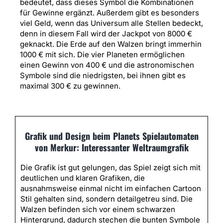
bedeutet, dass dieses Symbol die Kombinationen
für Gewinne ergänzt. Außerdem gibt es besonders
viel Geld, wenn das Universum alle Stellen bedeckt,
denn in diesem Fall wird der Jackpot von 8000 €
geknackt. Die Erde auf den Walzen bringt immerhin
1000 € mit sich. Die vier Planeten ermöglichen
einen Gewinn von 400 € und die astronomischen
Symbole sind die niedrigsten, bei ihnen gibt es
maximal 300 € zu gewinnen.
Grafik und Design beim Planets Spielautomaten
von Merkur: Interessanter Weltraumgrafik
Die Grafik ist gut gelungen, das Spiel zeigt sich mit
deutlichen und klaren Grafiken, die
ausnahmsweise einmal nicht im einfachen Cartoon
Stil gehalten sind, sondern detailgetreu sind. Die
Walzen befinden sich vor einem schwarzen
Hintergrund, dadurch stechen die bunten Symbole