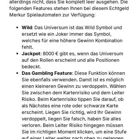
allerdings nicht, dass Sie komplett leer ausgehen. Die
folgenden Features stehen Ihnen bei diesem Echtgeld
Merkur Spielautomaten zur Verfügung:
Wild
: Das Universum ist das Wild Symbol und
ersetzt wie ein Joker immer das Symbol,
welches für eine höhere Gewinn Kombination
fehlt.
Jackpot
: 8000 € gibt es, wenn das Universum
auf den Rollen erscheint und alle Positionen
bedeckt.
Das Gambling Feature
: Diese Funktion können
Sie ebenfalls verwenden. Damit ist es möglich
einen kleineren Gewinn zu verdoppeln. Wählen
Sie zwischen dem Kartenrisiko und dem Leiter
Risiko. Beim Kartenrisiko tippen Sie darauf, ob
als Nächstes eine rote oder schwarze Karte
erscheint. Liegen Sie richtig, wird Ihr Gewinn
verdoppelt, liegen Sie falsch, haben Sie alles
verloren. Beim Leiter Risiko hingegen müssen
Sie im richtigen Moment klicken, um eine Stufe
auf einer Leiter weiter nach oben zu gelangen.