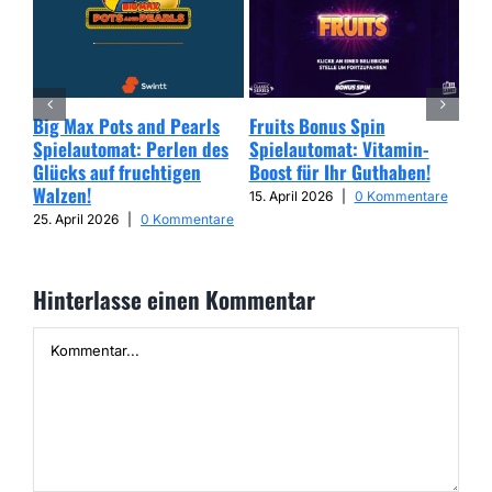
Dem
Big Max Pots and Pearls
Fruits Bonus Spin
Ein
Spielautomat: Perlen des
Spielautomat: Vitamin-
Glücks auf fruchtigen
Boost für Ihr Guthaben!
8. A
Walzen!
15. April 2026
|
0 Kommentare
25. April 2026
|
0 Kommentare
Hinterlasse einen Kommentar
Kommentar