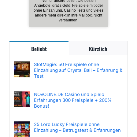
Nur für unsere Leser: Die besten
Angebote, gratis Geld, Freispiele mit oder
ohne Einzahlung, Casino Tests und vieles
andere mehr direkt in Ihre Mailbox. Nicht
versäumen!
Beliebt
Kürzlich
SlotMagie: 50 Freispiele ohne
Einzahlung auf Crystal Ball – Erfahrung &
Test
NOVOLINE.DE Casino und Spielo
Erfahrungen 300 Freispiele + 200%
Bonus!
25 Lord Lucky Freispiele ohne
Einzahlung – Betrugstest & Erfahrungen