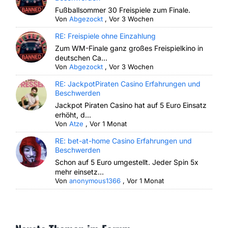
Fußballsommer 30 Freispiele zum Finale.
Von
Abgezockt
,
Vor 3 Wochen
RE: Freispiele ohne Einzahlung
Zum WM-Finale ganz großes Freispielkino in
deutschen Ca...
Von
Abgezockt
,
Vor 3 Wochen
RE: JackpotPiraten Casino Erfahrungen und
Beschwerden
Jackpot Piraten Casino hat auf 5 Euro Einsatz
erhöht, d...
Von
Atze
,
Vor 1 Monat
RE: bet-at-home Casino Erfahrungen und
Beschwerden
Schon auf 5 Euro umgestellt. Jeder Spin 5x
mehr einsetz...
Von
anonymous1366
,
Vor 1 Monat