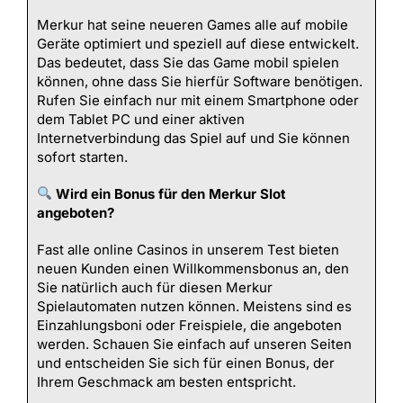
Merkur hat seine neueren Games alle auf mobile
Geräte optimiert und speziell auf diese entwickelt.
Das bedeutet, dass Sie das Game mobil spielen
können, ohne dass Sie hierfür Software benötigen.
Rufen Sie einfach nur mit einem Smartphone oder
dem Tablet PC und einer aktiven
Internetverbindung das Spiel auf und Sie können
sofort starten.
Wird ein Bonus für den Merkur Slot
angeboten?
Fast alle online Casinos in unserem Test bieten
neuen Kunden einen Willkommensbonus an, den
Sie natürlich auch für diesen Merkur
Spielautomaten nutzen können. Meistens sind es
Einzahlungsboni oder Freispiele, die angeboten
werden. Schauen Sie einfach auf unseren Seiten
und entscheiden Sie sich für einen Bonus, der
Ihrem Geschmack am besten entspricht.