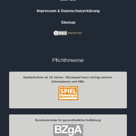
Impressum & Datenschutzerklärung
Sitemap
Pflichthinweise
Spielteilnahme ab 18 Jahren. Glücksspiel kann süchtig machen.
Informationen und Hilfe:
Bundeszentrale für gesundheitliche Aufklärung