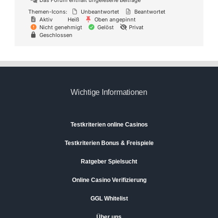
Themen-Icons:
Unbeantwortet
Beantwortet
Aktiv
Heiß
Oben angepinnt
Nicht genehmigt
Gelöst
Privat
Geschlossen
Wichtige Informationen
Testkriterien online Casinos
Testkriterien Bonus & Freispiele
Ratgeber Spielsucht
Online Casino Verifizierung
GGL Whitelist
Über uns