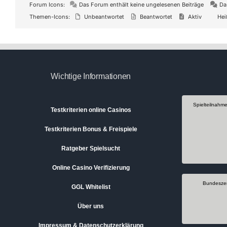
Forum Icons:
Das Forum enthält keine ungelesenen Beiträge
Das
Themen-Icons:
Unbeantwortet
Beantwortet
Aktiv
Hei
Wichtige Informationen
Spielteilnahm
Testkriterien online Casinos
Testkriterien Bonus & Freispiele
Ratgeber Spielsucht
Online Casino Verifizierung
Bundeszent
GGL Whitelist
Über uns
Impressum & Datenschutzerklärung