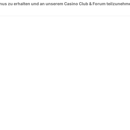
Bonus zu erhalten und an unserem Casino Club & Forum teilzunehm