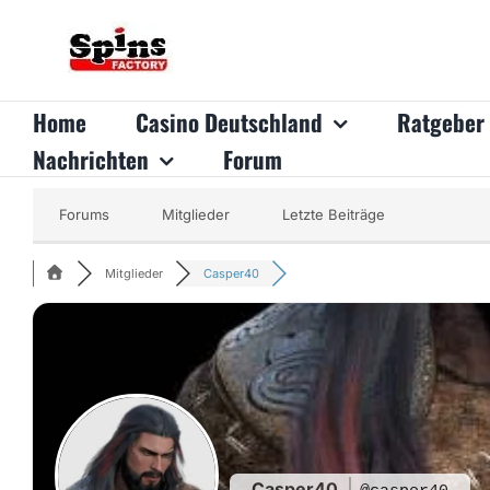
Zum
Inhalt
springen
Home
Casino Deutschland
Ratgeber
Nachrichten
Forum
Forums
Mitglieder
Letzte Beiträge
Mitglieder
Casper40
Casper40