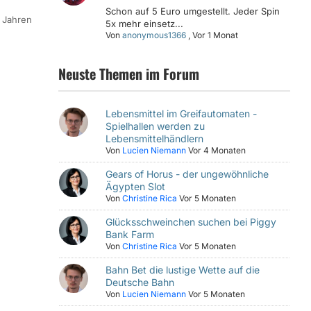
Schon auf 5 Euro umgestellt. Jeder Spin
 Jahren
5x mehr einsetz...
Von
anonymous1366
,
Vor 1 Monat
Neuste Themen im Forum
Lebensmittel im Greifautomaten -
Spielhallen werden zu
Lebensmittelhändlern
Von
Lucien Niemann
Vor 4 Monaten
Gears of Horus - der ungewöhnliche
Ägypten Slot
Von
Christine Rica
Vor 5 Monaten
Glücksschweinchen suchen bei Piggy
Bank Farm
Von
Christine Rica
Vor 5 Monaten
Bahn Bet die lustige Wette auf die
Deutsche Bahn
Von
Lucien Niemann
Vor 5 Monaten