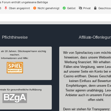
 Forum enthält ungelesene Beiträge
ß
Oben angepinnt
Nicht genehmigt
Gelöst
Privat
Geschlos
Pflichthinweise
Affiliate-Offenlegu
e ab 18 Jahren. Glücksspiel kann süchtig
Wir von Spinsfactory.com möchte
machen.
hinweisen, dass unsere Webseit
Informationen und Hilfe:
Werbung finanziert. Wir erhalte
Fällen eine Vergütung, wenn Les
auf unserer Seite ein Konto bei 
Casino eröffnen. Dieses Geschäf
keinen Einfluss auf Bewertu
Empfehlungen, denn unsere Ex
rale für gesundheitliche Aufklärung
Tester agieren unabhängig. Les
Anbieter auch in unserem Forum
offen steht.
Denn wir stehen für Transparenz