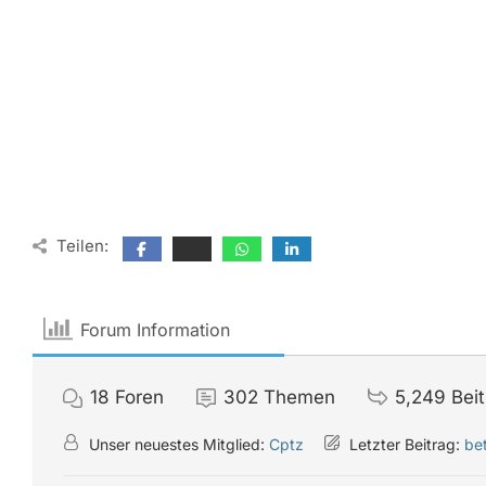
Teilen:
Forum Information
18
Foren
302
Themen
5,249
Bei
Unser neuestes Mitglied:
Cptz
Letzter Beitrag:
be