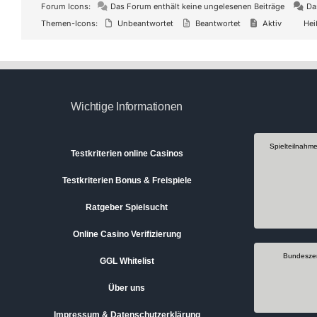
Forum Icons:
Das Forum enthält keine ungelesenen Beiträge
Das
Themen-Icons:
Unbeantwortet
Beantwortet
Aktiv
Hei
Wichtige Informationen
Spielteilnahm
Testkriterien online Casinos
Testkriterien Bonus & Freispiele
Ratgeber Spielsucht
Online Casino Verifizierung
Bundeszent
GGL Whitelist
Über uns
Impressum & Datenschutzerklärung