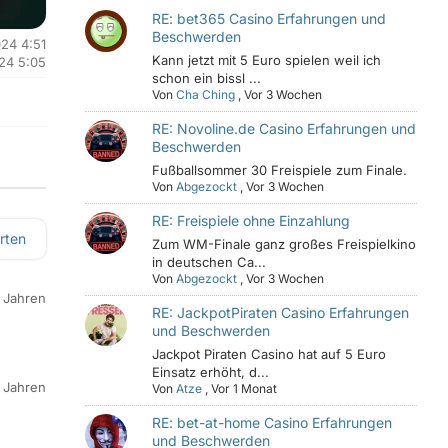
RE: bet365 Casino Erfahrungen und
Beschwerden
24 4:51
Kann jetzt mit 5 Euro spielen weil ich
24 5:05
schon ein bissl ...
Von
Cha Ching
,
Vor 3 Wochen
RE: Novoline.de Casino Erfahrungen und
Beschwerden
Fußballsommer 30 Freispiele zum Finale.
Von
Abgezockt
,
Vor 3 Wochen
RE: Freispiele ohne Einzahlung
rten
Zum WM-Finale ganz großes Freispielkino
in deutschen Ca...
Von
Abgezockt
,
Vor 3 Wochen
 Jahren
RE: JackpotPiraten Casino Erfahrungen
und Beschwerden
Jackpot Piraten Casino hat auf 5 Euro
Einsatz erhöht, d...
 Jahren
Von
Atze
,
Vor 1 Monat
RE: bet-at-home Casino Erfahrungen
und Beschwerden