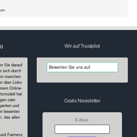
sen
ng
Wir auf Trustpilot
n Sie darauf
e sich durch
n in manchen
er über Links
einem Online-
tsmodell hat
ngen oder
Gratis Newsletter
perten und
er bewerten
, das allen
E-Mail:
 und Fairness