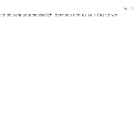
Vor 2
nd oft sehr unterschiedlich, dennoch gibt es kein Casino wo