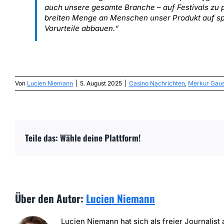
auch unsere gesamte Branche – auf Festivals zu p
breiten Menge an Menschen unser Produkt auf sp
Vorurteile abbauen.“
Von
Lucien Niemann
|
5. August 2025
|
Casino Nachrichten
,
Merkur Gau
Teile das: Wähle deine Plattform!
Über den Autor:
Lucien Niemann
Lucien Niemann hat sich als freier Journalist a