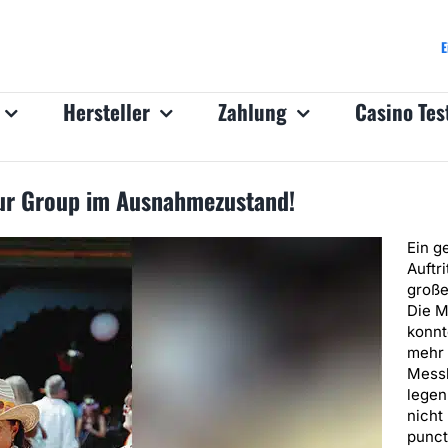
E
Hersteller
Zahlung
Casino Tes
ur Group im Ausnahmezustand!
Ein g
Auftri
große
Die M
konnt
mehr 
Messl
legen
nicht 
punc