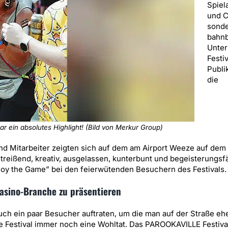
Spiel
und C
sonde
bahn
Unter
Festi
Publi
die
ein absolutes Highlight! (Bild von Merkur Group)
 Mitarbeiter zeigten sich auf dem am Airport Weeze auf dem 
reißend, kreativ, ausgelassen, kunterbunt und begeisterungsfä
joy the Game” bei den feierwütenden Besuchern des Festivals.
Casino-Branche zu präsentieren
h ein paar Besucher auftraten, um die man auf der Straße eh
 Festival immer noch eine Wohltat. Das PAROOKAVILLE Festiva