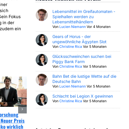
iner
sich
Lebensmittel im Greifautomaten -
Sein Fokus
Spielhallen werden zu
Lebensmittelhändlern
 in der
Von
Lucien Niemann
Vor 4 Monaten
 zudem ein
Gears of Horus - der
ungewöhnliche Ägypten Slot
Von
Christine Rica
Vor 5 Monaten
Glücksschweinchen suchen bei
Piggy Bank Farm
Von
Christine Rica
Vor 5 Monaten
Bahn Bet die lustige Wette auf die
Deutsche Bahn
Von
Lucien Niemann
Vor 5 Monaten
Schlacht bei Legion X gewinnen
Von
Christine Rica
Vor 5 Monaten
Forschung
EuGH Online Glücksspiel
GAMOMAT Digital
 Neuer Preis
Urteil sorgt für Klarheit
Champion 2026: Hattr
iko wirklich
bei Rückerstattungen!
unterstreicht digitale