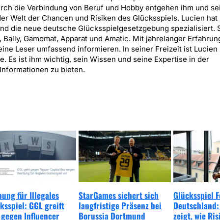
urch die Verbindung von Beruf und Hobby entgehen ihm und se
er Welt der Chancen und Risiken des Glücksspiels. Lucien hat 
nd die neue deutsche Glücksspielgesetzgebung spezialisiert. 
, Bally, Gamomat, Apparat und Amatic. Mit jahrelanger Erfahrung
ne Leser umfassend informieren. In seiner Freizeit ist Lucien
 Es ist ihm wichtig, sein Wissen und seine Expertise in der
Informationen zu bieten.
ung für Illegales
StarGames sichert sich
Glücksspiel 
ksspiel: GGL greift
langfristige Präsenz bei
Deutschland:
 gegen Influencer
Borussia Dortmund
zeigt, wie Ris