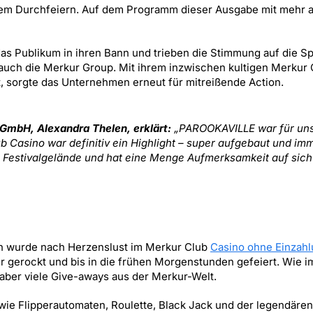
gem Durchfeiern. Auf dem Programm dieser Ausgabe mit mehr a
as Publikum in ihren Bann und trieben die Stimmung auf die Sp
 auch die Merkur Group. Mit ihrem inzwischen kultigen Merkur 
t, sorgte das Unternehmen erneut für mitreißende Action.
GmbH, Alexandra Thelen, erklärt:
„PAROOKAVILLE war für un
 Casino war definitiv ein Highlight – super aufgebaut und im
m Festivalgelände und hat eine Menge Aufmerksamkeit auf sich
h wurde nach Herzenslust im Merkur Club
Casino ohne Einzah
 gerockt und bis in die frühen Morgenstunden gefeiert. Wie i
 aber viele Give-aways aus der Merkur-Welt.
wie Flipperautomaten, Roulette, Black Jack und der legendär