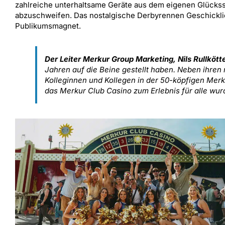
zahlreiche unterhaltsame Geräte aus dem eigenen Glückssp
abzuschweifen. Das nostalgische Derbyrennen Geschicklic
Publikumsmagnet.
Der Leiter Merkur Group Marketing, Nils Rullkött
Jahren auf die Beine gestellt haben. Neben ihren
Kolleginnen und Kollegen in der 50-köpfigen Merk
das Merkur Club Casino zum Erlebnis für alle wur