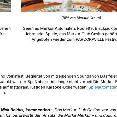
(Bild von Merkur Group)
adenen
Seien es Merkur Automaten, Roulette, Blackjack o
ire
Jahrmarkt-Spiele, das Merkur Club Casino gehört
Angeboten wieder zum PAROOKAVILLE Festiva
nd Volksfest. Begleitet von mitreißenden Sounds von DJs feier
uftakt war der Spaß aber noch lange nicht vorbei: Die Merkur 
 auf Instagram, lustigen Karaoke-Bollerwagen,
Spielautomate
ein.
, Nick Baldus, kommentiert:
„Das Merkur Club Casino war von 
ut. ⁠Ich befürworte den Ansatz, die Marke Merkur – und dadurc