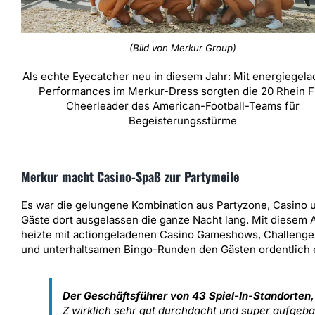
(Bild von Merkur Group)
Als echte Eyecatcher neu in diesem Jahr: Mit energiegel
Performances im Merkur-Dress sorgten die 20 Rhein F
Cheerleader des American-Football-Teams für
Begeisterungsstürme
Merkur macht Casino-Spaß zur Partymeile
Es war die gelungene Kombination aus Partyzone, Casino u
Gäste dort ausgelassen die ganze Nacht lang. Mit diesem A
heizte mit actiongeladenen Casino Gameshows, Challenges
und unterhaltsamen Bingo-Runden den Gästen ordentlich 
Der Geschäftsführer von 43 Spiel-In-Standorten
Z wirklich sehr gut durchdacht und super aufgeba