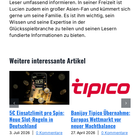
Leser umfassend informieren. In seiner Freizeit ist
Lucien zudem ein großer Asien-Fan und kümmert sich
gerne um seine Familie. Es ist ihm wichtig, sein
Wissen und seine Expertise in der
Glücksspielbranche zu teilen und seinen Lesern
fundierte Informationen zu bieten.
Weitere interessante Artikel
5€ Einsatzlimit pro Spin:
Banijay Tipico Übernahme:
Wer
Neue Slot-Regeln in
Europas Wettmarkt vor
Glü
Deutschland
neuer Machtbalance
har
Cap
3. Juli 2026
|
0 Kommentare
27. April 2026
|
0 Kommentare
25. 