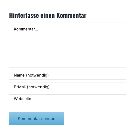
Hinterlasse einen Kommentar
Kommentar