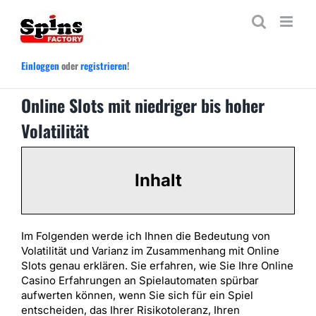
Zum
Inhalt
springen
Einloggen
oder
registrieren
!
Online Slots mit niedriger bis hoher
Volatilität
Inhalt
Im Folgenden werde ich Ihnen die Bedeutung von
Volatilität und Varianz im Zusammenhang mit Online
Slots genau erklären. Sie erfahren, wie Sie Ihre Online
Casino Erfahrungen an Spielautomaten spürbar
aufwerten können, wenn Sie sich für ein Spiel
entscheiden, das Ihrer Risikotoleranz, Ihren