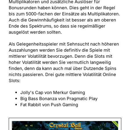
Multiplikatoren und zusätzliche Auslöser für
Bonusrunden haben können. Dies geht in der Regel
bis zum 5000-fachen der Einsätze als Multiplikatoren.
Auch die Gewinnhäufigkeit ist besser als am oberen
Ende des Spektrums, so dass sie regelmäßiger
ausgelöst werden sollten.
Als Gelegenheitsspieler mit Sehnsucht nach höheren
Auszahlungen werden Sie definitiv die Spiele mit
mittlerer Volatilität bevorzugen. Denn die Slots mit
hoher Volatilität werden Sie vermutlich langweilig
finden, denn da kann auch mal über Dutzende Spins
nichts passieren. Drei gute mittlere Volatilität Online
Slots:
Jolly's Cap von Merkur Gaming
Big Bass Bonanza von Pragmatic Play
Fat Rabbit von Push Gaming