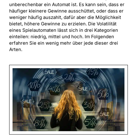
unberechenbar ein Automat ist. Es kann sein, dass er
häufiger kleinere Gewinne ausschüttet, oder dass er
weniger häufig auszahlt, dafür aber die Möglichkeit
bietet, höhere Gewinne zu erzielen. Die Volatilität
eines Spielautomaten lässt sich in drei Kategorien
einteilen: niedrig, mittel und hoch. Im Folgenden
erfahren Sie ein wenig mehr über jede dieser drei
Arten.