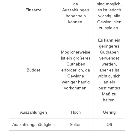
da
sind möglich,
Einsätze
Auszahlungen
es ist jedoch
höher sein
wichtig, alle
können.
Gewinnlinien
zu spielen.
Es kann ein
geringeres
Möglicherweise
Guthaben
ist ein größeres
verwendet
Guthaben
werden,
Budget
erforderlich, da
aber es ist
Gewinne
wichtig, sich
weniger häufig
an ein
vorkommen.
bestimmtes
Maß zu
halten.
Auszahlungen
Hoch
Gering
Auszahlungshäufigkeit
Selten
Oft