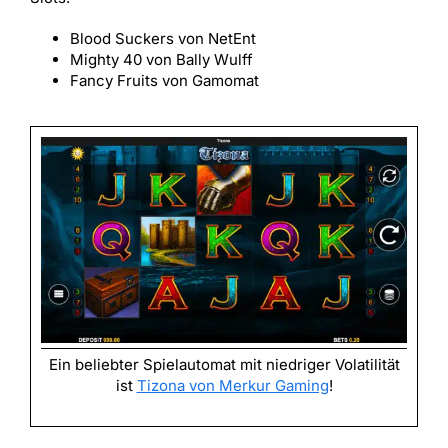
Blood Suckers von NetEnt
Mighty 40 von Bally Wulff
Fancy Fruits von Gamomat
Ein beliebter Spielautomat mit niedriger Volatilität
ist
Tizona von Merkur Gaming
!