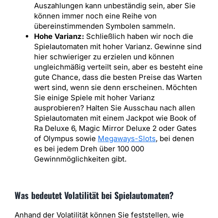
Auszahlungen kann unbeständig sein, aber Sie
können immer noch eine Reihe von
übereinstimmenden Symbolen sammeln.
Hohe Varianz:
Schließlich haben wir noch die
Spielautomaten mit hoher Varianz. Gewinne sind
hier schwieriger zu erzielen und können
ungleichmäßig verteilt sein, aber es besteht eine
gute Chance, dass die besten Preise das Warten
wert sind, wenn sie denn erscheinen. Möchten
Sie einige Spiele mit hoher Varianz
ausprobieren? Halten Sie Ausschau nach allen
Spielautomaten mit einem Jackpot wie Book of
Ra Deluxe 6, Magic Mirror Deluxe 2 oder Gates
of Olympus sowie
Megaways-Slots
, bei denen
es bei jedem Dreh über 100 000
Gewinnmöglichkeiten gibt.
Was bedeutet Volatilität bei Spielautomaten?
Anhand der Volatilität können Sie feststellen, wie