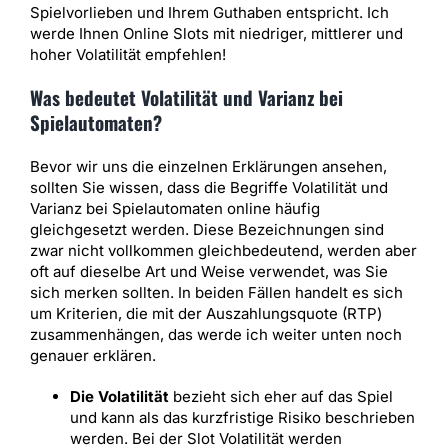
Spielvorlieben und Ihrem Guthaben entspricht. Ich
werde Ihnen Online Slots mit niedriger, mittlerer und
hoher Volatilität empfehlen!
Was bedeutet Volatilität und Varianz bei
Spielautomaten?
Bevor wir uns die einzelnen Erklärungen ansehen,
sollten Sie wissen, dass die Begriffe Volatilität und
Varianz bei Spielautomaten online häufig
gleichgesetzt werden. Diese Bezeichnungen sind
zwar nicht vollkommen gleichbedeutend, werden aber
oft auf dieselbe Art und Weise verwendet, was Sie
sich merken sollten. In beiden Fällen handelt es sich
um Kriterien, die mit der Auszahlungsquote (RTP)
zusammenhängen, das werde ich weiter unten noch
genauer erklären.
Die Volatilität
bezieht sich eher auf das Spiel
und kann als das kurzfristige Risiko beschrieben
werden. Bei der Slot Volatilität werden