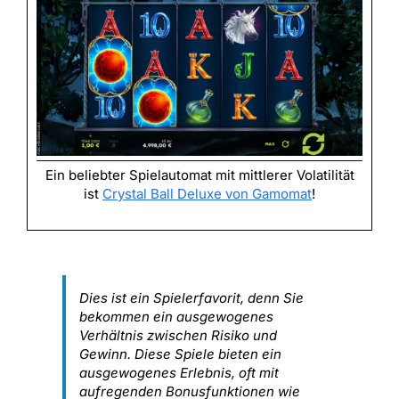
Ein beliebter Spielautomat mit mittlerer Volatilität
ist
Crystal Ball Deluxe von Gamomat
!
Dies ist ein Spielerfavorit, denn Sie
bekommen ein ausgewogenes
Verhältnis zwischen Risiko und
Gewinn. Diese Spiele bieten ein
ausgewogenes Erlebnis, oft mit
aufregenden Bonusfunktionen wie