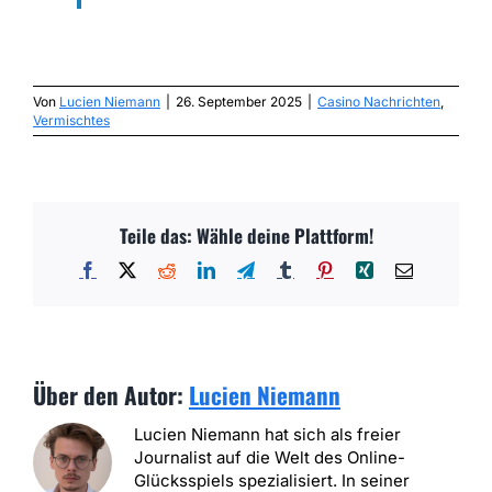
Von
Lucien Niemann
|
26. September 2025
|
Casino Nachrichten
,
Vermischtes
Teile das: Wähle deine Plattform!
Facebook
X
Reddit
LinkedIn
Telegram
Tumblr
Pinterest
Xing
E-
Mail
Über den Autor:
Lucien Niemann
Lucien Niemann hat sich als freier
Journalist auf die Welt des Online-
Glücksspiels spezialisiert. In seiner