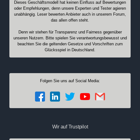
Dieses Geschäftsmodell hat keinen Einfluss auf Bewertungen
oder Empfehlungen, denn unsere Experten und Tester agieren
unabhängig. Leser bewerten Anbieter auch in unserem Forum,
das allen offen steht.
Denn wir stehen für Transparenz und Fairness gegenüber
unseren Nutzern. Bitte spielen Sie verantwortungsbewusst und
beachten Sie die geltenden Gesetze und Vorschriften zum
Glücksspiel in Deutschland.
Folgen Sie uns auf Social Media:
Wir auf Trustpilot