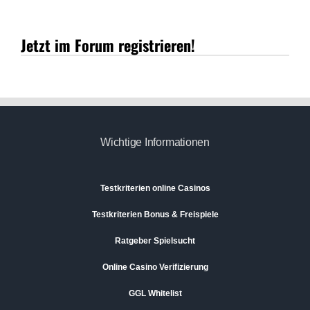
Jetzt im Forum registrieren!
Wichtige Informationen
Testkriterien online Casinos
Testkriterien Bonus & Freispiele
Ratgeber Spielsucht
Online Casino Verifizierung
GGL Whitelist