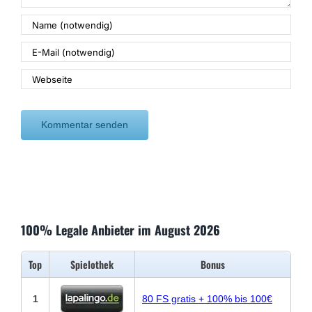
100% Legale Anbieter im August 2026
Top
Spielothek
Bonus
1
80 FS gratis + 100% bis 100€