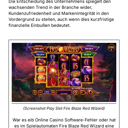
Die Entscheidung des Unternehmens spiegelt den
wachsenden Trend in der Branche wider,
Kundenzufriedenheit und Markenintegrität in den
Vordergrund zu stellen, auch wenn dies kurzfristige
finanzielle Einbußen bedeutet.
(Screenshot Play Slot Fire Blaze Red Wizard)
War es eib Online Casino Software-Fehler oder hat
es im Spielautomaten Fire Blaze Red Wizard eine