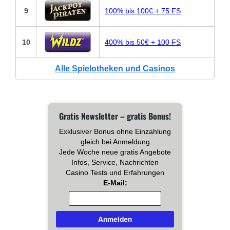
9
100% bis 100€ + 75 FS
10
400% bis 50€ + 100 FS
Alle Spielotheken und Casinos
Gratis Newsletter – gratis Bonus!
Exklusiver Bonus ohne Einzahlung
gleich bei Anmeldung
Jede Woche neue gratis Angebote
Infos, Service, Nachrichten
Casino Tests und Erfahrungen
E-Mail: