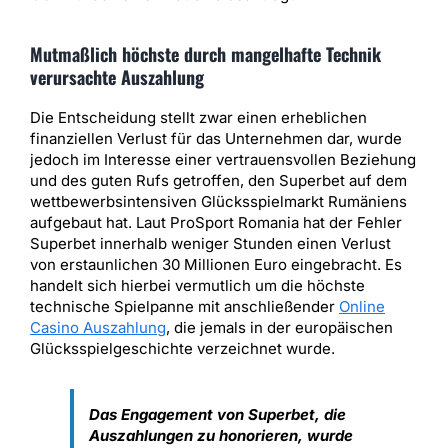
Mutmaßlich höchste durch mangelhafte Technik
verursachte Auszahlung
Die Entscheidung stellt zwar einen erheblichen
finanziellen Verlust für das Unternehmen dar, wurde
jedoch im Interesse einer vertrauensvollen Beziehung
und des guten Rufs getroffen, den Superbet auf dem
wettbewerbsintensiven Glücksspielmarkt Rumäniens
aufgebaut hat. Laut ProSport Romania hat der Fehler
Superbet innerhalb weniger Stunden einen Verlust
von erstaunlichen 30 Millionen Euro eingebracht. Es
handelt sich hierbei vermutlich um die höchste
technische Spielpanne mit anschließender
Online
Casino Auszahlung
, die jemals in der europäischen
Glücksspielgeschichte verzeichnet wurde.
Das Engagement von Superbet, die
Auszahlungen zu honorieren, wurde