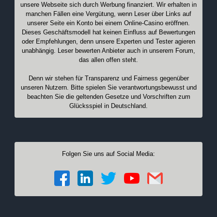
unsere Webseite sich durch Werbung finanziert. Wir erhalten in
manchen Fällen eine Vergütung, wenn Leser über Links auf
unserer Seite ein Konto bei einem Online-Casino eröffnen.
Dieses Geschäftsmodell hat keinen Einfluss auf Bewertungen
oder Empfehlungen, denn unsere Experten und Tester agieren
unabhängig. Leser bewerten Anbieter auch in unserem Forum,
das allen offen steht.
Denn wir stehen für Transparenz und Fairness gegenüber
unseren Nutzern. Bitte spielen Sie verantwortungsbewusst und
beachten Sie die geltenden Gesetze und Vorschriften zum
Glücksspiel in Deutschland.
Folgen Sie uns auf Social Media: