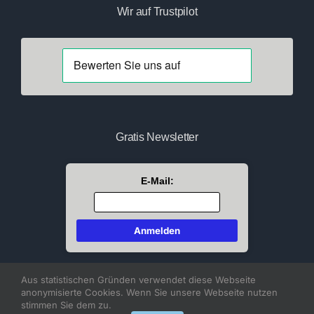
Wir auf Trustpilot
Gratis Newsletter
E-Mail:
Aus statistischen Gründen verwendet diese Webseite
anonymisierte Cookies. Wenn Sie unsere Webseite nutzen
stimmen Sie dem zu.