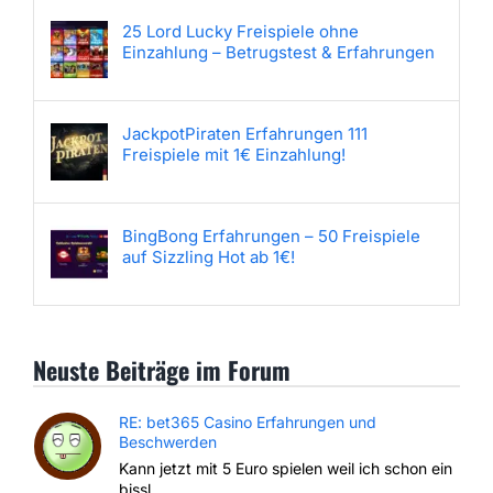
25 Lord Lucky Freispiele ohne
Einzahlung – Betrugstest & Erfahrungen
JackpotPiraten Erfahrungen 111
Freispiele mit 1€ Einzahlung!
BingBong Erfahrungen – 50 Freispiele
auf Sizzling Hot ab 1€!
Neuste Beiträge im Forum
RE: bet365 Casino Erfahrungen und
Beschwerden
Kann jetzt mit 5 Euro spielen weil ich schon ein
bissl ...