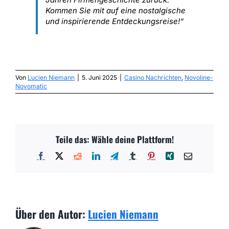
Kommen Sie mit auf eine nostalgische
und inspirierende Entdeckungsreise!“
Von
Lucien Niemann
|
5. Juni 2025
|
Casino Nachrichten
,
Novoline-
Novomatic
Teile das: Wähle deine Plattform!
Facebook
X
Reddit
LinkedIn
Telegram
Tumblr
Pinterest
Xing
E-
Mail
Über den Autor:
Lucien Niemann