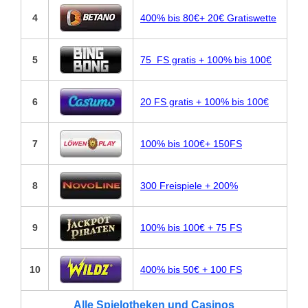
4
400% bis 80€+ 20€ Gratiswette
5
75 FS gratis + 100% bis 100€
6
20 FS gratis + 100% bis 100€
7
100% bis 100€+ 150FS
8
300 Freispiele + 200%
9
100% bis 100€ + 75 FS
10
400% bis 50€ + 100 FS
Alle Spielotheken und Casinos