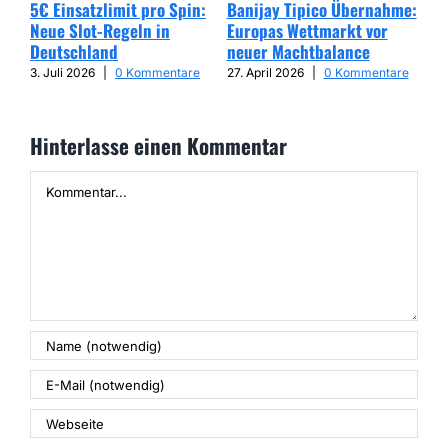
5€ Einsatzlimit pro Spin:
Banijay Tipico Übernahme:
Wer
Neue Slot-Regeln in
Europas Wettmarkt vor
Glü
Deutschland
neuer Machtbalance
har
Cap
3. Juli 2026
|
0 Kommentare
27. April 2026
|
0 Kommentare
25. 
Hinterlasse einen Kommentar
Kommentar