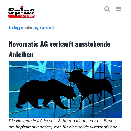
Zum
Inhalt
springen
Einloggen
oder
registrieren
!
Novomatic AG verkauft ausstehende
Anleihen
Die Novomatic AG ist seit 18 Jahren nicht mehr mit Bonds
am Kapitalmarkt notiert, was für eine solide wirtschaftliche