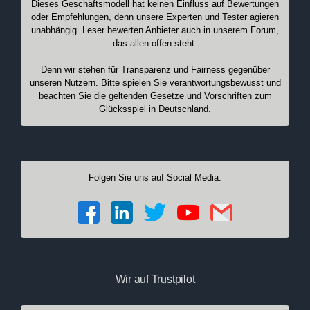
Dieses Geschäftsmodell hat keinen Einfluss auf Bewertungen
oder Empfehlungen, denn unsere Experten und Tester agieren
unabhängig. Leser bewerten Anbieter auch in unserem Forum,
das allen offen steht.
Denn wir stehen für Transparenz und Fairness gegenüber
unseren Nutzern. Bitte spielen Sie verantwortungsbewusst und
beachten Sie die geltenden Gesetze und Vorschriften zum
Glücksspiel in Deutschland.
Folgen Sie uns auf Social Media:
Wir auf Trustpilot