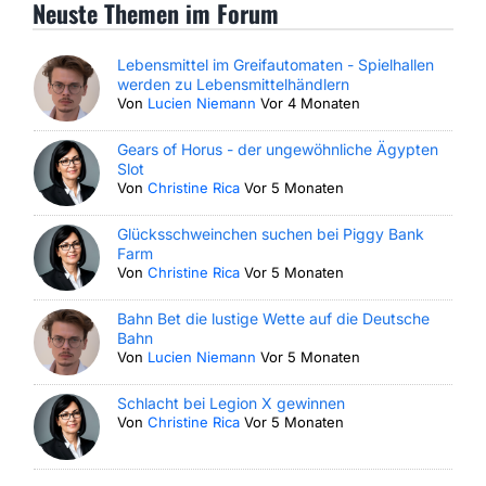
Neuste Themen im Forum
Lebensmittel im Greifautomaten - Spielhallen
werden zu Lebensmittelhändlern
Von
Lucien Niemann
Vor 4 Monaten
Gears of Horus - der ungewöhnliche Ägypten
Slot
Von
Christine Rica
Vor 5 Monaten
Glücksschweinchen suchen bei Piggy Bank
Farm
Von
Christine Rica
Vor 5 Monaten
Bahn Bet die lustige Wette auf die Deutsche
Bahn
Von
Lucien Niemann
Vor 5 Monaten
Schlacht bei Legion X gewinnen
Von
Christine Rica
Vor 5 Monaten