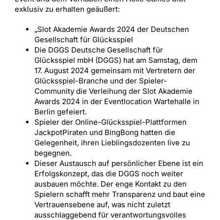
exklusiv zu erhalten geäußert:
„Slot Akademie Awards 2024 der Deutschen
Gesellschaft für Glücksspiel
Die DGGS Deutsche Gesellschaft für
Glücksspiel mbH (DGGS) hat am Samstag, dem
17. August 2024 gemeinsam mit Vertretern der
Glücksspiel-Branche und der Spieler-
Community die Verleihung der Slot Akademie
Awards 2024 in der Eventlocation Wartehalle in
Berlin gefeiert.
Spieler der Online-Glücksspiel-Plattformen
JackpotPiraten und BingBong hatten die
Gelegenheit, ihren Lieblingsdozenten live zu
begegnen.
Dieser Austausch auf persönlicher Ebene ist ein
Erfolgskonzept, das die DGGS noch weiter
ausbauen möchte. Der enge Kontakt zu den
Spielern schafft mehr Transparenz und baut eine
Vertrauensebene auf, was nicht zuletzt
ausschlaggebend für verantwortungsvolles