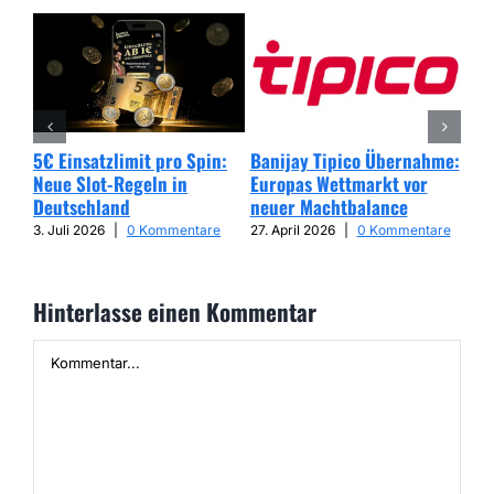
5€ Einsatzlimit pro Spin:
Banijay Tipico Übernahme:
Wer
Neue Slot-Regeln in
Europas Wettmarkt vor
Glü
Deutschland
neuer Machtbalance
har
Cap
3. Juli 2026
|
0 Kommentare
27. April 2026
|
0 Kommentare
25. 
Hinterlasse einen Kommentar
Kommentar