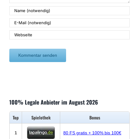
100% Legale Anbieter im August 2026
Top
Spielothek
Bonus
1
80 FS gratis + 100% bis 100€