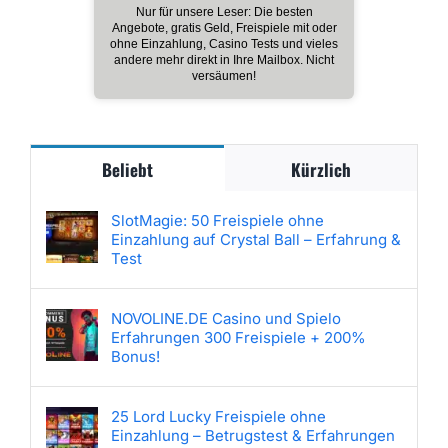
Nur für unsere Leser: Die besten
Angebote, gratis Geld, Freispiele mit oder
ohne Einzahlung, Casino Tests und vieles
andere mehr direkt in Ihre Mailbox. Nicht
versäumen!
Beliebt
Kürzlich
SlotMagie: 50 Freispiele ohne
Einzahlung auf Crystal Ball – Erfahrung &
Test
NOVOLINE.DE Casino und Spielo
Erfahrungen 300 Freispiele + 200%
Bonus!
25 Lord Lucky Freispiele ohne
Einzahlung – Betrugstest & Erfahrungen