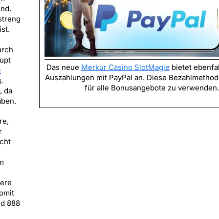
und.
streng
st.
urch
upt
Das neue
Merkur Casino SlotMagie
bietet ebenfal
e
Auszahlungen mit PayPal an. Diese Bezahlmethod
.
für alle Bonusangebote zu verwenden
, da
aben.
re,
r
cht
em
dere
omit
nd 888