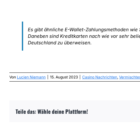
Es gibt ähnliche E-Wallet-Zahlungsmethoden wie Sk
Daneben sind Kreditkarten nach wie vor sehr beli
Deutschland zu überweisen.
Von
Lucien Niemann
|
15. August 2023
|
Casino Nachrichten
,
Vermischte
Teile das: Wähle deine Plattform!