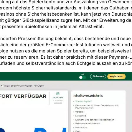
zahlung auf das Spielerkonto und zur Auszahlung von Gewinnen
rdem höchste Sicherheitsstandards, mit denen das Guthaben d
asinos ohne Sicherheitsbedenken ist, kann jetzt von Deutschl
 gültiger Glücksspiellizenz zugreifen. Mit der Erweiterung de
räsenten Spielotheken in jedem an Attraktivität.
onderten Pressemitteilung bekannt, dass bestehende und neue
eßlich eine der größten E-Commerce-Institutionen weltweit und
lge nutzen es die meisten Spieler bereits, um beispielsweise
mer zu reservieren. Es ist daher praktisch mit dieser Payment
aufladen und selbstverständlich auch Echtgeld auszahlen zu kö