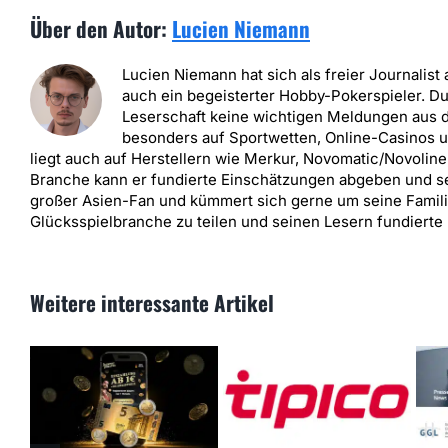
Über den Autor:
Lucien Niemann
Lucien Niemann hat sich als freier Journalist a
auch ein begeisterter Hobby-Pokerspieler. D
Leserschaft keine wichtigen Meldungen aus d
besonders auf Sportwetten, Online-Casinos u
liegt auch auf Herstellern wie Merkur, Novomatic/Novoline
Branche kann er fundierte Einschätzungen abgeben und sei
großer Asien-Fan und kümmert sich gerne um seine Familie.
Glücksspielbranche zu teilen und seinen Lesern fundierte 
Weitere interessante Artikel