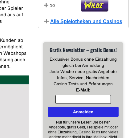
 ohne
10
er Spieler
and aus auf
s
Alle Spielotheken und Casinos
 Kunden ab
 ermöglicht
Gratis Newsletter – gratis Bonus!
 in Webshops
-Lösung auch
Exklusiver Bonus ohne Einzahlung
gleich bei Anmeldung
nnen.
Jede Woche neue gratis Angebote
Infos, Service, Nachrichten
Casino Tests und Erfahrungen
E-Mail:
Nur für unsere Leser: Die besten
Angebote, gratis Geld, Freispiele mit oder
ohne Einzahlung, Casino Tests und vieles
andere mehr direkt in Ihre Mailbox. Nicht