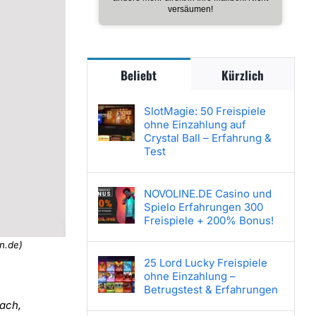
versäumen!
Beliebt
Kürzlich
SlotMagie: 50 Freispiele
ohne Einzahlung auf
Crystal Ball – Erfahrung &
Test
NOVOLINE.DE Casino und
Spielo Erfahrungen 300
Freispiele + 200% Bonus!
n.de)
25 Lord Lucky Freispiele
ohne Einzahlung –
Betrugstest & Erfahrungen
ach,