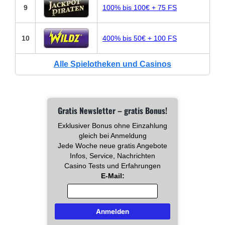
9
100% bis 100€ + 75 FS
10
400% bis 50€ + 100 FS
Alle Spielotheken und Casinos
Gratis Newsletter – gratis Bonus!
Exklusiver Bonus ohne Einzahlung
gleich bei Anmeldung
Jede Woche neue gratis Angebote
Infos, Service, Nachrichten
Casino Tests und Erfahrungen
E-Mail: