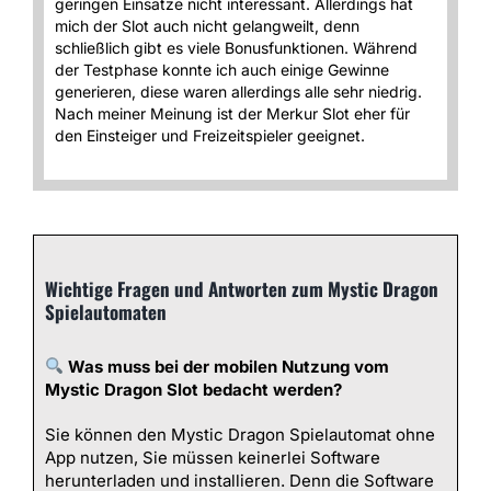
geringen Einsätze nicht interessant. Allerdings hat
mich der Slot auch nicht gelangweilt, denn
schließlich gibt es viele Bonusfunktionen. Während
der Testphase konnte ich auch einige Gewinne
generieren, diese waren allerdings alle sehr niedrig.
Nach meiner Meinung ist der Merkur Slot eher für
den Einsteiger und Freizeitspieler geeignet.
Wichtige Fragen und Antworten zum Mystic Dragon
Spielautomaten
Was muss bei der mobilen Nutzung vom
Mystic Dragon Slot bedacht werden?
Sie können den Mystic Dragon Spielautomat ohne
App nutzen, Sie müssen keinerlei Software
herunterladen und installieren. Denn die Software