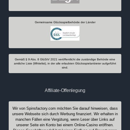
Gemeinsame Glücksspielbehörde der Länder
Gemäß § 9 Abs. 8 GlüStV 2021 veröffentlicht die zuständige Behörde eine
amtliche Liste (Whitelist), in der alle erlaubten Glücksspielanbieter aufgeführt
sind.
Affiliate-Offenlegung
Wir von Spinsfactory.com möchten Sie darauf hinweisen, dass
unsere Webseite sich durch Werbung finanziert. Wir erhalten in
manchen Fällen eine Vergütung, wenn Leser über Links auf
unserer Seite ein Konto bei einem Online-Casino eröffnen.