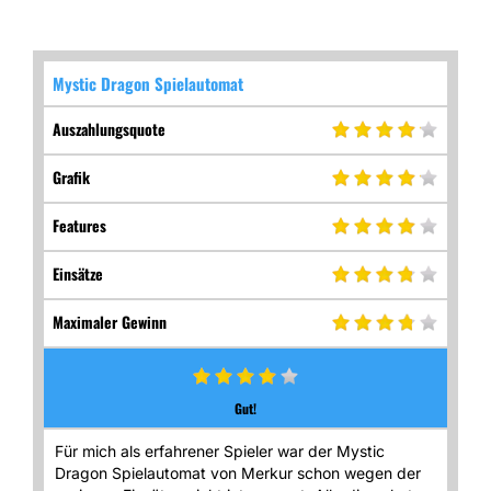
Mystic Dragon Spielautomat
Auszahlungsquote
Grafik
Features
Einsätze
Maximaler Gewinn
Gut!
Für mich als erfahrener Spieler war der Mystic
Dragon Spielautomat von Merkur schon wegen der