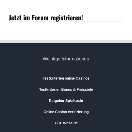
Jetzt im Forum registrieren!
Wichtige Informationen
Testkriterien online Casinos
Testkriterien Bonus & Freispiele
Ratgeber Spielsucht
Online Casino Verifizierung
GGL Whitelist