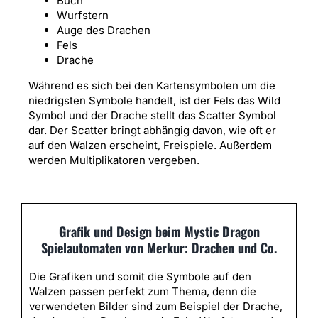
Buch
Wurfstern
Auge des Drachen
Fels
Drache
Während es sich bei den Kartensymbolen um die
niedrigsten Symbole handelt, ist der Fels das Wild
Symbol und der Drache stellt das Scatter Symbol
dar. Der Scatter bringt abhängig davon, wie oft er
auf den Walzen erscheint, Freispiele. Außerdem
werden Multiplikatoren vergeben.
Grafik und Design beim Mystic Dragon
Spielautomaten von Merkur: Drachen und Co.
Die Grafiken und somit die Symbole auf den
Walzen passen perfekt zum Thema, denn die
verwendeten Bilder sind zum Beispiel der Drache,