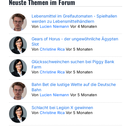
Neuste Themen im Forum
Lebensmittel im Greifautomaten - Spielhallen
werden zu Lebensmittelhändlern
Von
Lucien Niemann
Vor 4 Monaten
Gears of Horus - der ungewöhnliche Ägypten
Slot
Von
Christine Rica
Vor 5 Monaten
Glücksschweinchen suchen bei Piggy Bank
Farm
Von
Christine Rica
Vor 5 Monaten
Bahn Bet die lustige Wette auf die Deutsche
Bahn
Von
Lucien Niemann
Vor 5 Monaten
Schlacht bei Legion X gewinnen
Von
Christine Rica
Vor 5 Monaten