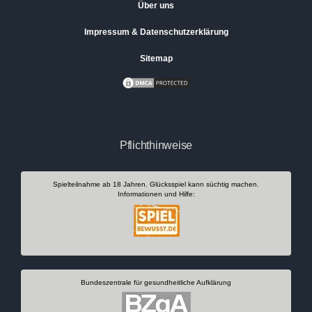
Über uns
Impressum & Datenschutzerklärung
Sitemap
Pflichthinweise
Spielteilnahme ab 18 Jahren. Glücksspiel kann süchtig machen.
Informationen und Hilfe:
Bundeszentrale für gesundheitliche Aufklärung