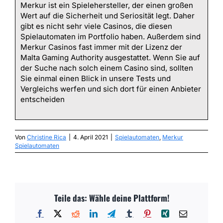
Merkur ist ein Spielehersteller, der einen großen
Wert auf die Sicherheit und Seriosität legt. Daher
gibt es nicht sehr viele Casinos, die diesen
Spielautomaten im Portfolio haben. Außerdem sind
Merkur Casinos fast immer mit der Lizenz der
Malta Gaming Authority ausgestattet. Wenn Sie auf
der Suche nach solch einem Casino sind, sollten
Sie einmal einen Blick in unsere Tests und
Vergleichs werfen und sich dort für einen Anbieter
entscheiden
Von
Christine Rica
|
4. April 2021
|
Spielautomaten
,
Merkur
Spielautomaten
Teile das: Wähle deine Plattform!
Facebook
X
Reddit
LinkedIn
Telegram
Tumblr
Pinterest
Xing
E-
Mail