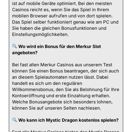
ist auf mobile Geräte optimiert. Bei den meisten
Casinos reicht es, wenn Sie das Spiel in Ihrem
mobilen Browser aufrufen und von dort spielen.
Das Spiel selber funktioniert genau wie am PC und
Sie haben die gleichen Bonusfunktionen und
Einstellungsmöglichkeiten.
Wo wird ein Bonus für den Merkur Slot
angeboten?
Bei fast allen Merkur Casinos aus unserem Test
können Sie einen Bonus beantragen, der sich auch
an diesem Spielautomaten nutzen lässt. Dabei
handelt es sich um den regulären
Willkommensbonus, den Sie als Belohnung für Ihre
Kontoeröffnung und erste Einzahlung erhalten.
Welche Bonusangebote sich besonders lohnen,
können Sie auf unseren Seiten nachlesen.
Wo kann ich Mystic Dragon kostenlos spielen?