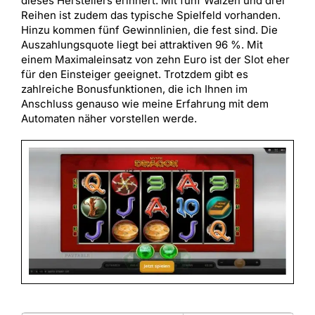
dieses Herstellers erinnert. Mit fünf Walzen und drei
Reihen ist zudem das typische Spielfeld vorhanden.
Hinzu kommen fünf Gewinnlinien, die fest sind. Die
Auszahlungsquote liegt bei attraktiven 96 %. Mit
einem Maximaleinsatz von zehn Euro ist der Slot eher
für den Einsteiger geeignet. Trotzdem gibt es
zahlreiche Bonusfunktionen, die ich Ihnen im
Anschluss genauso wie meine Erfahrung mit dem
Automaten näher vorstellen werde.