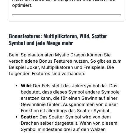
optimiert.
Bonusfeatures: Multiplikatoren, Wild, Scatter
Symbol und jede Menge mehr
Beim Spielautomaten Mystic Dragon können Sie
verschiedene Bonus Features nutzen. So gibt es zum
Beispiel Joker, Multiplikatoren und Freispiele. Die
folgenden Features sind vorhanden:
Wild
: Der Fels stellt das Jokersymbol dar. Das
bedeutet, dass dieses Symbol andere Symbole
ersetzen kann, die für einen Gewinn auf einer
Gewinnlinie fehlen. Ausgenommen von dieser
Funktion ist allerdings das Scatter Symbol.
Scatter
: Das Scatter Symbol wird von dem
Drachen selber dargestellt. Wenn von diesem
Symbol mindestens drei auf den Walzen