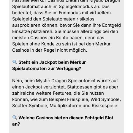
Fast alle Merkur Casinos bieten den Mystic Dragon
Spielautomat auch im Spielgeldmodus an. Das
bedeutet, dass Sie im Funmodus mit virtuellem
Spielgeld den Spielautomaten risikolos
ausprobieren können, bevor Sie dann Ihre Echtgeld
Einsätze platzieren. Sie müssen allerdings bei den
meisten Casinos ein Konto haben, denn das
Spielen ohne Kunde zu sein ist bei den Merkur
Casinos in der Regel nicht möglich.
Steht ein Jackpot beim Merkur
Spielautomaten zur Verfügung?
Nein, beim Mystic Dragon Spielautomat wurde auf
einen Jackpot verzichtet. Stattdessen gibt es aber
zahlreiche weitere Features, die Sie nutzen
können, wie zum Beispiel Freispiele, Wild Symbole,
Scatter Symbole, Multiplikatoren und Risikospiele.
Welche Casinos bieten diesen Echtgeld Slot
an?