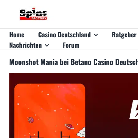
Zum
Inhalt
springen
Home
Casino Deutschland
Ratgeber
Nachrichten
Forum
Moonshot Mania bei Betano Casino Deutsch