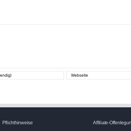
Pflichthinweise
Affiliate-Offenlegu