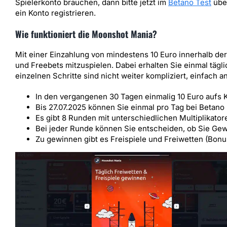
Spielerkonto brauchen, dann bitte jetzt im
Betano Test
übe
ein Konto registrieren.
Wie funktioniert die Moonshot Mania?
Mit einer Einzahlung von mindestens 10 Euro innerhalb der
und Freebets mitzuspielen. Dabei erhalten Sie einmal tägl
einzelnen Schritte sind nicht weiter kompliziert, einfach 
In den vergangenen 30 Tagen einmalig 10 Euro aufs K
Bis 27.07.2025 können Sie einmal pro Tag bei Betan
Es gibt 8 Runden mit unterschiedlichen Multiplikator
Bei jeder Runde können Sie entscheiden, ob Sie Ge
Zu gewinnen gibt es Freispiele und Freiwetten (Bon