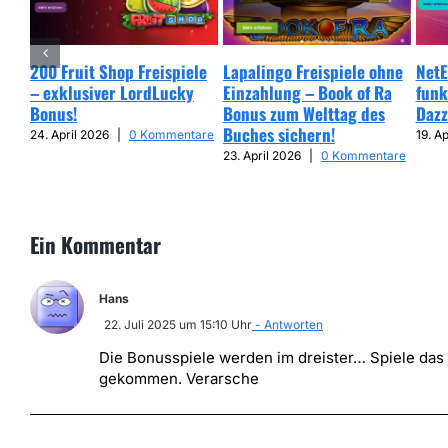
200 Fruit Shop Freispiele
Lapalingo Freispiele ohne
NetE
– exklusiver LordLucky
Einzahlung – Book of Ra
funk
Bonus!
Bonus zum Welttag des
Dazz
Buches sichern!
24. April 2026
|
0 Kommentare
19. A
23. April 2026
|
0 Kommentare
Ein Kommentar
Hans
22. Juli 2025 um 15:10 Uhr
- Antworten
Die Bonusspiele werden im dreister… Spiele das j
gekommen. Verarsche