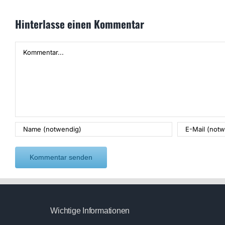
Hinterlasse einen Kommentar
Kommentar
Wichtige Informationen