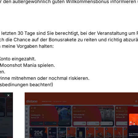
r den außergewöhnlich guten Willkommensbonus informieren
 letzten 30 Tage sind Sie berechtigt, bei der Veranstaltung um 
ich die Chance auf der Bonusrakete zu reiten und richtig abzur
an meine Vorgaben halten:
onto eingezahlt.
o Moonshot Mania spielen.
en.
winne mitnehmen oder nochmal riskieren.
usbedinungen beachten!)