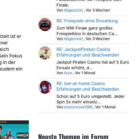
Finale.
Von
Abgezockt
,
Vor 3 Wochen
RE: Freispiele ohne Einzahlung
Zum WM-Finale ganz großes
Freispielkino in deutschen Ca...
zeit ist er
Von
Abgezockt
,
Vor 3 Wochen
iner
sich
RE: JackpotPiraten Casino
Erfahrungen und Beschwerden
Sein Fokus
 in der
Jackpot Piraten Casino hat auf 5 Euro
Einsatz erhöht, d...
 zudem ein
Von
Atze
,
Vor 1 Monat
RE: bet-at-home Casino
Erfahrungen und Beschwerden
Schon auf 5 Euro umgestellt. Jeder
Spin 5x mehr einsetz...
Von
anonymous1366
,
Vor 1 Monat
Neuste Themen im Forum