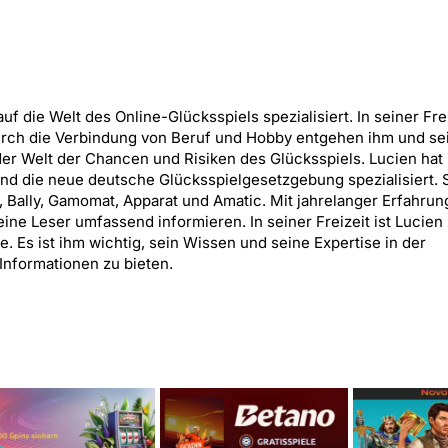
uf die Welt des Online-Glücksspiels spezialisiert. In seiner Frei
urch die Verbindung von Beruf und Hobby entgehen ihm und se
er Welt der Chancen und Risiken des Glücksspiels. Lucien hat 
nd die neue deutsche Glücksspielgesetzgebung spezialisiert. 
, Bally, Gamomat, Apparat und Amatic. Mit jahrelanger Erfahrung
ne Leser umfassend informieren. In seiner Freizeit ist Lucien
 Es ist ihm wichtig, sein Wissen und seine Expertise in der
Informationen zu bieten.