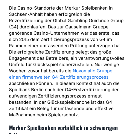
Die Casino-Standorte der Merkur Spielbanken in
Sachsen-Anhalt haben erfolgreich die
Rezertifizierung der Global Gambling Guidance Group
(G4) durchlaufen. Das zur Gauselmann Gruppe
gehörende Casino-Unternehmen war das erste, das
sich 2015 dem Zertifizierungsprozess von G4 im
Rahmen einer umfassenden Prüfung unterzogen hat.
Die erfolgreiche Zertifizierung belegt das große
Engagement des Betreibers, ein verantwortungsvolles
Umfeld für Glücksspiel sicherzustellen. Nur wenige
Wochen zuvor hat bereits die
Novomatic Gruppe
einen firmenweiten G4-Zertifizierungsprozess
abschließen können. In diesem Kontext hat auch die
Spielbank Berlin nach der G4-Erstzertifizierung den
aufwendigen Zertifizierungsprozess erneut
bestanden. In der Glücksspielbranche ist das G4-
Zertifikat ein Beleg für umfassende und effektive
Maßnahmen beim Spielerschutz.
Merkur Spielbanken vorbildlich in schwierigen