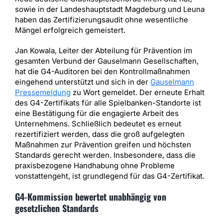
sowie in der Landeshauptstadt Magdeburg und Leuna
haben das Zertifizierungsaudit ohne wesentliche
Mängel erfolgreich gemeistert.
Jan Kowala, Leiter der Abteilung für Prävention im
gesamten Verbund der Gauselmann Gesellschaften,
hat die G4-Auditoren bei den Kontrollmaßnahmen
eingehend unterstützt und sich in der
Gauselmann
Pressemeldung
zu Wort gemeldet. Der erneute Erhalt
des G4-Zertifikats für alle Spielbanken-Standorte ist
eine Bestätigung für die engagierte Arbeit des
Unternehmens. Schließlich bedeutet es erneut
rezertifiziert werden, dass die groß aufgelegten
Maßnahmen zur Prävention greifen und höchsten
Standards gerecht werden. Insbesondere, dass die
praxisbezogene Handhabung ohne Probleme
vonstattengeht, ist grundlegend für das G4-Zertifikat.
G4-Kommission bewertet unabhängig von
gesetzlichen Standards