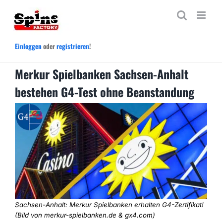
Zum
Inhalt
springen
Einloggen
oder
registrieren
!
Merkur Spielbanken Sachsen-Anhalt
bestehen G4-Test ohne Beanstandung
Sachsen-Anhalt: Merkur Spielbanken erhalten G4-Zertifikat!
(Bild von merkur-spielbanken.de & gx4.com)