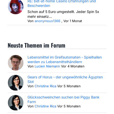
RE: bet-at-home Casino Erfahrungen und
Beschwerden
Schon auf 5 Euro umgestellt. Jeder Spin 5x
mehr einsetz...
Von
anonymous1366
,
Vor 1 Monat
Neuste Themen im Forum
Lebensmittel im Greifautomaten - Spielhallen
werden zu Lebensmittelhändlern
Von
Lucien Niemann
Vor 4 Monaten
Gears of Horus - der ungewöhnliche Ägypten
Slot
Von
Christine Rica
Vor 5 Monaten
Glücksschweinchen suchen bei Piggy Bank
Farm
Von
Christine Rica
Vor 5 Monaten