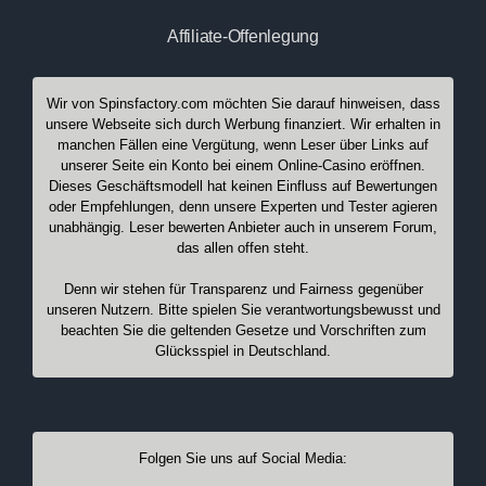
Affiliate-Offenlegung
Wir von Spinsfactory.com möchten Sie darauf hinweisen, dass
unsere Webseite sich durch Werbung finanziert. Wir erhalten in
manchen Fällen eine Vergütung, wenn Leser über Links auf
unserer Seite ein Konto bei einem Online-Casino eröffnen.
Dieses Geschäftsmodell hat keinen Einfluss auf Bewertungen
oder Empfehlungen, denn unsere Experten und Tester agieren
unabhängig. Leser bewerten Anbieter auch in unserem Forum,
das allen offen steht.
Denn wir stehen für Transparenz und Fairness gegenüber
unseren Nutzern. Bitte spielen Sie verantwortungsbewusst und
beachten Sie die geltenden Gesetze und Vorschriften zum
Glücksspiel in Deutschland.
Folgen Sie uns auf Social Media: