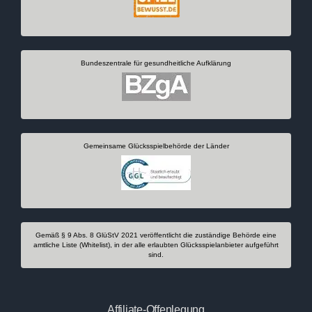
Bundeszentrale für gesundheitliche Aufklärung
Gemeinsame Glücksspielbehörde der Länder
Gemäß § 9 Abs. 8 GlüStV 2021 veröffentlicht die zuständige Behörde eine
amtliche Liste (Whitelist), in der alle erlaubten Glücksspielanbieter aufgeführt
sind.
Affiliate-Offenlegung