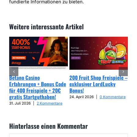
fundierte Informationen zu bieten.
Weitere interessante Artikel
Betano Casino
200 Fruit Shop Freispiele –
Lap
Erfahrungen + Bonus Code
exklusiver LordLucky
Ein
für 400 Freispiele + 20€
Bonus!
Bon
gratis Startguthaben!
Buc
24. April 2026
|
0 Kommentare
31. Juli 2026
|
2 Kommentare
23. 
Hinterlasse einen Kommentar
Kommentar