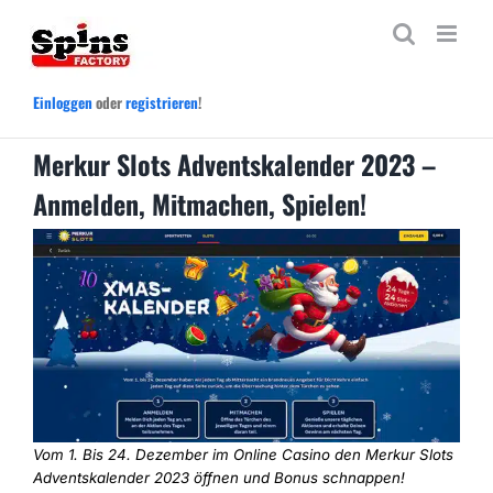
Zum
Inhalt
springen
Einloggen
oder
registrieren
!
Merkur Slots Adventskalender 2023 –
Anmelden, Mitmachen, Spielen!
Vom 1. Bis 24. Dezember im Online Casino den Merkur Slots
Adventskalender 2023 öffnen und Bonus schnappen!