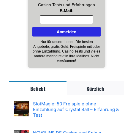
Casino Tests und Erfahrungen
E-Mail:
Nur für unsere Leser: Die besten
Angebote, gratis Geld, Freispiele mit oder
ohne Einzahlung, Casino Tests und vieles
andere mehr direkt in Ihre Mailbox. Nicht
versäumen!
Beliebt
Kürzlich
SlotMagie: 50 Freispiele ohne
Einzahlung auf Crystal Ball – Erfahrung &
Test
NOVOLINE.DE Casino und Spielo