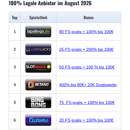
100% Legale Anbieter im August 2026
Top
Spielothek
Bonus
1
80 FS gratis + 100% bis 100€
2
25 FS gratis + 200% bis 100€
3
50 FS gratis + 100 % bis 100€
4
400% bis 80€+ 20€ Gratiswette
5
75 FS gratis + 100% bis 100€
6
20 FS gratis + 100% bis 100€