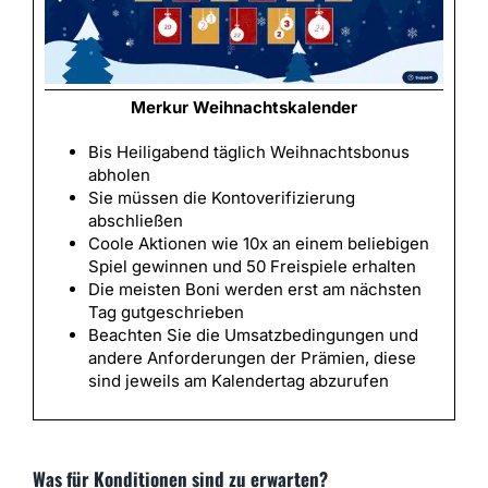
Merkur Weihnachtskalender
Bis Heiligabend täglich Weihnachtsbonus
abholen
Sie müssen die Kontoverifizierung
abschließen
Coole Aktionen wie 10x an einem beliebigen
Spiel gewinnen und 50 Freispiele erhalten
Die meisten Boni werden erst am nächsten
Tag gutgeschrieben
Beachten Sie die Umsatzbedingungen und
andere Anforderungen der Prämien, diese
sind jeweils am Kalendertag abzurufen
Was für Konditionen sind zu erwarten?