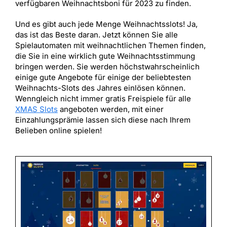
verfügbaren Weihnachtsboni für 2023 zu finden.
Und es gibt auch jede Menge Weihnachtsslots! Ja,
das ist das Beste daran. Jetzt können Sie alle
Spielautomaten mit weihnachtlichen Themen finden,
die Sie in eine wirklich gute Weihnachtsstimmung
bringen werden. Sie werden höchstwahrscheinlich
einige gute Angebote für einige der beliebtesten
Weihnachts-Slots des Jahres einlösen können.
Wenngleich nicht immer gratis Freispiele für alle
XMAS Slots
angeboten werden, mit einer
Einzahlungsprämie lassen sich diese nach Ihrem
Belieben online spielen!