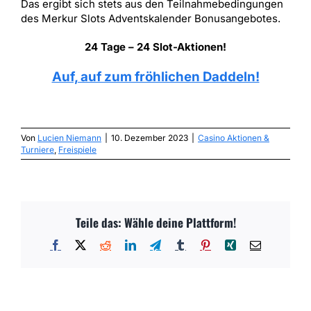
Das ergibt sich stets aus den Teilnahmebedingungen
des Merkur Slots Adventskalender Bonusangebotes.
24 Tage – 24 Slot-Aktionen!
Auf, auf zum fröhlichen Daddeln!
Von
Lucien Niemann
|
10. Dezember 2023
|
Casino Aktionen &
Turniere
,
Freispiele
Teile das: Wähle deine Plattform!
Facebook
X
Reddit
LinkedIn
Telegram
Tumblr
Pinterest
Xing
E-
Mail