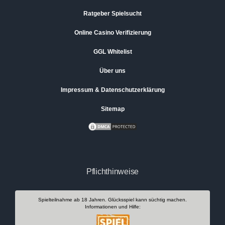
Ratgeber Spielsucht
Online Casino Verifizierung
GGL Whitelist
Über uns
Impressum & Datenschutzerklärung
Sitemap
Pflichthinweise
Spielteilnahme ab 18 Jahren. Glücksspiel kann süchtig machen.
Informationen und Hilfe: