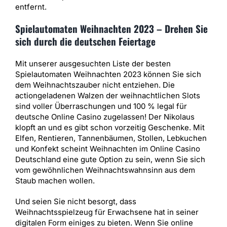
entfernt.
Spielautomaten Weihnachten 2023 – Drehen Sie
sich durch die deutschen Feiertage
Mit unserer ausgesuchten Liste der besten
Spielautomaten Weihnachten 2023 können Sie sich
dem Weihnachtszauber nicht entziehen. Die
actiongeladenen Walzen der weihnachtlichen Slots
sind voller Überraschungen und 100 % legal für
deutsche Online Casino zugelassen! Der Nikolaus
klopft an und es gibt schon vorzeitig Geschenke. Mit
Elfen, Rentieren, Tannenbäumen, Stollen, Lebkuchen
und Konfekt scheint Weihnachten im Online Casino
Deutschland eine gute Option zu sein, wenn Sie sich
vom gewöhnlichen Weihnachtswahnsinn aus dem
Staub machen wollen.
Und seien Sie nicht besorgt, dass
Weihnachtsspielzeug für Erwachsene hat in seiner
digitalen Form einiges zu bieten. Wenn Sie online