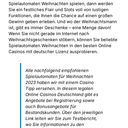
Spielautomaten Weihnachten spielen, dann werden
Sie ein festliches Flair und Slots voll von lustigen
Funktionen, die Ihnen die Chance auf einen großen
Gewinn geben erleben. Und wo der Weihnachtsmann
ist, gibt es immer Geschenke – eine Menge davon!
Wenn Sie nicht gerade im Internet nach
Weihnachtsgeschenken stöbern, können Sie beliebte
Spielautomaten Weihnachten in den besten Online
Casinos mit deutscher Lizenz ausprobieren.
Alle nachfolgend empfohlenen
Spielautomaten für Weihnachten
2023 haben wir mit einem Casino
Tipp versehen. In diesem legalen
Online Casinos Deutschland gibt es
Angebote bei Registrierung sowie
auch Bonusangebote für
Bestandskunden. Über den jeweiligen
Link leiten wir Sie zum Testbericht,
wo Sie Informationen zu den