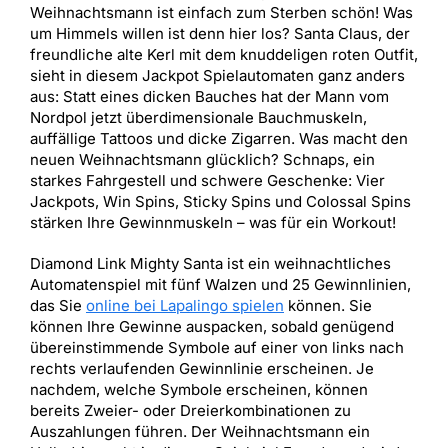
Weihnachtsmann ist einfach zum Sterben schön! Was
um Himmels willen ist denn hier los? Santa Claus, der
freundliche alte Kerl mit dem knuddeligen roten Outfit,
sieht in diesem Jackpot Spielautomaten ganz anders
aus: Statt eines dicken Bauches hat der Mann vom
Nordpol jetzt überdimensionale Bauchmuskeln,
auffällige Tattoos und dicke Zigarren. Was macht den
neuen Weihnachtsmann glücklich? Schnaps, ein
starkes Fahrgestell und schwere Geschenke: Vier
Jackpots, Win Spins, Sticky Spins und Colossal Spins
stärken Ihre Gewinnmuskeln – was für ein Workout!
Diamond Link Mighty Santa ist ein weihnachtliches
Automatenspiel mit fünf Walzen und 25 Gewinnlinien,
das Sie
online bei Lapalingo spielen
können. Sie
können Ihre Gewinne auspacken, sobald genügend
übereinstimmende Symbole auf einer von links nach
rechts verlaufenden Gewinnlinie erscheinen. Je
nachdem, welche Symbole erscheinen, können
bereits Zweier- oder Dreierkombinationen zu
Auszahlungen führen. Der Weihnachtsmann ein