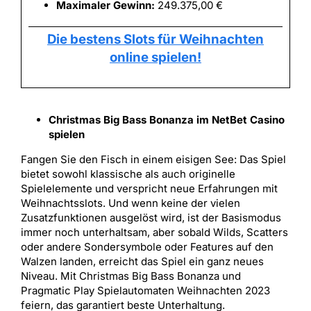
Maximaler Gewinn:
249.375,00 €
Die bestens Slots für Weihnachten
online spielen!
Christmas Big Bass Bonanza im NetBet Casino
spielen
Fangen Sie den Fisch in einem eisigen See: Das Spiel
bietet sowohl klassische als auch originelle
Spielelemente und verspricht neue Erfahrungen mit
Weihnachtsslots. Und wenn keine der vielen
Zusatzfunktionen ausgelöst wird, ist der Basismodus
immer noch unterhaltsam, aber sobald Wilds, Scatters
oder andere Sondersymbole oder Features auf den
Walzen landen, erreicht das Spiel ein ganz neues
Niveau. Mit Christmas Big Bass Bonanza und
Pragmatic Play Spielautomaten Weihnachten 2023
feiern, das garantiert beste Unterhaltung.