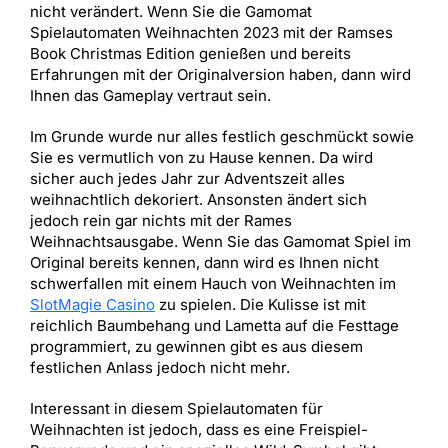
nicht verändert. Wenn Sie die Gamomat
Spielautomaten Weihnachten 2023 mit der Ramses
Book Christmas Edition genießen und bereits
Erfahrungen mit der Originalversion haben, dann wird
Ihnen das Gameplay vertraut sein.
Im Grunde wurde nur alles festlich geschmückt sowie
Sie es vermutlich von zu Hause kennen. Da wird
sicher auch jedes Jahr zur Adventszeit alles
weihnachtlich dekoriert. Ansonsten ändert sich
jedoch rein gar nichts mit der Rames
Weihnachtsausgabe. Wenn Sie das Gamomat Spiel im
Original bereits kennen, dann wird es Ihnen nicht
schwerfallen mit einem Hauch von Weihnachten im
SlotMagie Casino
zu spielen. Die Kulisse ist mit
reichlich Baumbehang und Lametta auf die Festtage
programmiert, zu gewinnen gibt es aus diesem
festlichen Anlass jedoch nicht mehr.
Interessant in diesem Spielautomaten für
Weihnachten ist jedoch, dass es eine Freispiel-