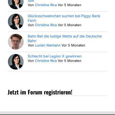
Slot
Von
Christine Rica
Vor 5 Monaten
Glücksschweinchen suchen bei Piggy Bank
Farm
Von
Christine Rica
Vor 5 Monaten
Bahn Bet die lustige Wette auf die Deutsche
Bahn
Von
Lucien Niemann
Vor 5 Monaten
Schlacht bei Legion X gewinnen
Von
Christine Rica
Vor 5 Monaten
Jetzt im Forum registrieren!