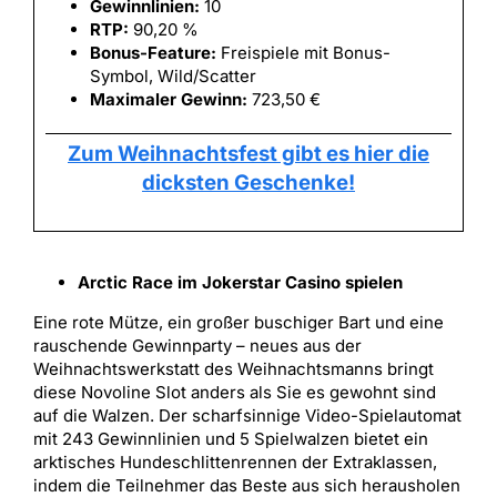
Gewinnlinien:
10
RTP:
90,20 %
Bonus-Feature:
Freispiele mit Bonus-
Symbol, Wild/Scatter
Maximaler Gewinn:
723,50 €
Zum Weihnachtsfest gibt es hier die
dicksten Geschenke!
Arctic Race im Jokerstar Casino spielen
Eine rote Mütze, ein großer buschiger Bart und eine
rauschende Gewinnparty – neues aus der
Weihnachtswerkstatt des Weihnachtsmanns bringt
diese Novoline Slot anders als Sie es gewohnt sind
auf die Walzen. Der scharfsinnige Video-Spielautomat
mit 243 Gewinnlinien und 5 Spielwalzen bietet ein
arktisches Hundeschlittenrennen der Extraklassen,
indem die Teilnehmer das Beste aus sich herausholen