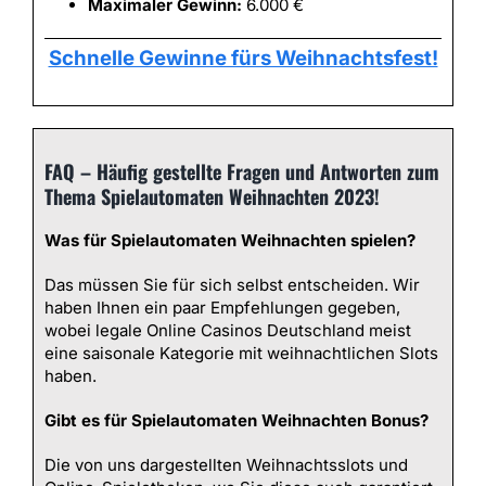
Maximaler Gewinn:
6.000 €
Schnelle Gewinne fürs Weihnachtsfest!
FAQ – Häufig gestellte Fragen und Antworten zum
Thema Spielautomaten Weihnachten 2023!
Was für Spielautomaten Weihnachten spielen?
Das müssen Sie für sich selbst entscheiden. Wir
haben Ihnen ein paar Empfehlungen gegeben,
wobei legale Online Casinos Deutschland meist
eine saisonale Kategorie mit weihnachtlichen Slots
haben.
Gibt es für Spielautomaten Weihnachten Bonus?
Die von uns dargestellten Weihnachtsslots und