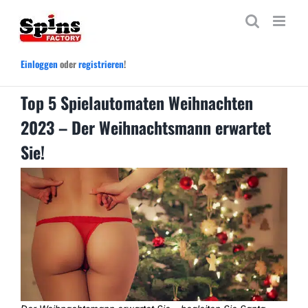
Zum
Inhalt
springen
Einloggen
oder
registrieren
!
Top 5 Spielautomaten Weihnachten
2023 – Der Weihnachtsmann erwartet
Sie!