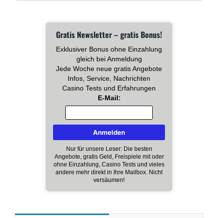
Gratis Newsletter – gratis Bonus!
Exklusiver Bonus ohne Einzahlung
gleich bei Anmeldung
Jede Woche neue gratis Angebote
Infos, Service, Nachrichten
Casino Tests und Erfahrungen
E-Mail:
Nur für unsere Leser: Die besten
Angebote, gratis Geld, Freispiele mit oder
ohne Einzahlung, Casino Tests und vieles
andere mehr direkt in Ihre Mailbox. Nicht
versäumen!