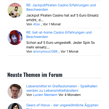
RE: JackpotPiraten Casino Erfahrungen und
Beschwerden
Jackpot Piraten Casino hat auf 5 Euro Einsatz
erhöht, d...
Von
Atze
,
Vor 1 Monat
RE: bet-at-home Casino Erfahrungen und
Beschwerden
Schon auf 5 Euro umgestellt. Jeder Spin 5x
mehr einsetz...
Von
anonymous1366
,
Vor 1 Monat
Neuste Themen im Forum
Lebensmittel im Greifautomaten - Spielhallen
werden zu Lebensmittelhändlern
Von
Lucien Niemann
Vor 4 Monaten
Gears of Horus - der ungewöhnliche Ägypten